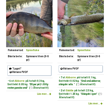
Fiskemetod:
Spinnfiske
Fiskemetod:
Spinnfiske
Bästa bete:
Spinnare liten (0-5
Bästa bete:
Spinnare liten (0-5
gr)
gr)
"Lugnt"
Rätans FVOF
Rätans FVOF
• 7 st
Abborre
på totalt 0.1 kg,
• 6 st
Abborre
på totalt 0.3 kg,
Snittvikt 0.02 kg.
"Små små abborrar,
Snittvikt 0.05 kg.
"Ett par på 2-300g
slängde i alla. "
(
Återutsatt!)
resten ganska små"
(
Återutsatt!)
• 2 st
Gädda
på totalt 2.5 kg,
Läs mer...
Snittvikt 1.25 kg.
"Slängde i igen"
(
Återutsatt!)
Läs mer...