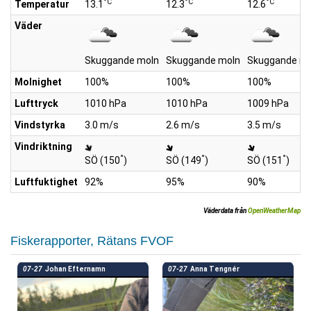
°C
°C
°C
Temperatur
13.1
12.3
12.6
Väder
Skuggande moln
Skuggande moln
Skuggande mo
Molnighet
100%
100%
100%
Lufttryck
1010 hPa
1010 hPa
1009 hPa
Vindstyrka
3.0 m/s
2.6 m/s
3.5 m/s
Vindriktning
°
°
°
SÖ (150
)
SÖ (149
)
SÖ (151
)
Luftfuktighet
92%
95%
90%
Väderdata från
OpenWeatherMap
Fiskerapporter, Rätans FVOF
07-27
Johan Efternamn
07-27
Anna Tengnér