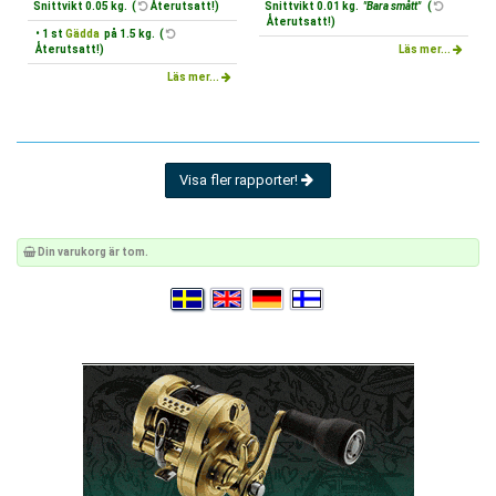
Snittvikt 0.05 kg. (
Återutsatt!)
Snittvikt 0.01 kg.
"Bara smått"
(
Återutsatt!)
• 1 st
Gädda
på 1.5 kg. (
Återutsatt!)
Läs mer...
Läs mer...
Visa fler rapporter!
Din varukorg är tom.