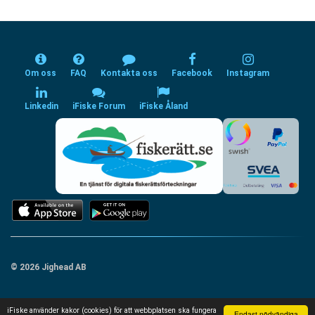
Om oss
FAQ
Kontakta oss
Facebook
Instagram
Linkedin
iFiske Forum
iFiske Åland
© 2026 Jighead AB
iFiske använder kakor (cookies) för att webbplatsen ska fungera
Endast nödvändiga