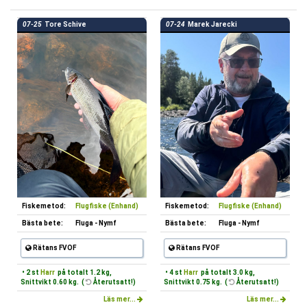
07-25
Tore Schive
07-24
Marek Jarecki
Fiskemetod:
Flugfiske (Enhand)
Fiskemetod:
Flugfiske (Enhand)
Bästa bete:
Fluga - Nymf
Bästa bete:
Fluga - Nymf
Rätans FVOF
Rätans FVOF
• 2 st
Harr
på totalt 1.2 kg,
• 4 st
Harr
på totalt 3.0 kg,
Snittvikt 0.60 kg. (
Återutsatt!)
Snittvikt 0.75 kg. (
Återutsatt!)
Läs mer...
Läs mer...