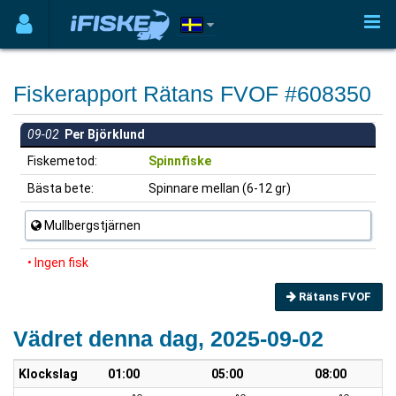
Fiskerapport Rätans FVOF #608350
09-02
Per Björklund
Fiskemetod:
Spinnfiske
Bästa bete:
Spinnare mellan (6-12 gr)
Mullbergstjärnen
• Ingen fisk
Rätans FVOF
Vädret denna dag, 2025-09-02
Klockslag
01:00
05:00
08:00