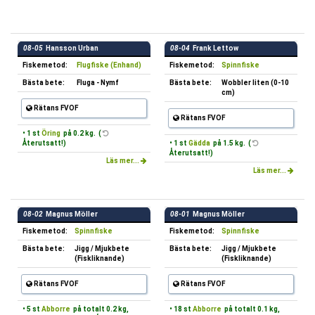
08-05
Hansson Urban
08-04
Frank Lettow
Fiskemetod:
Flugfiske (Enhand)
Fiskemetod:
Spinnfiske
Bästa bete:
Fluga - Nymf
Bästa bete:
Wobbler liten (0-10
cm)
Rätans FVOF
Rätans FVOF
• 1 st
Öring
på 0.2 kg. (
Återutsatt!)
• 1 st
Gädda
på 1.5 kg. (
Återutsatt!)
Läs mer...
Läs mer...
08-02
Magnus Möller
08-01
Magnus Möller
Fiskemetod:
Spinnfiske
Fiskemetod:
Spinnfiske
Bästa bete:
Jigg / Mjukbete
Bästa bete:
Jigg / Mjukbete
(Fiskliknande)
(Fiskliknande)
Rätans FVOF
Rätans FVOF
• 5 st
Abborre
på totalt 0.2 kg,
• 18 st
Abborre
på totalt 0.1 kg,