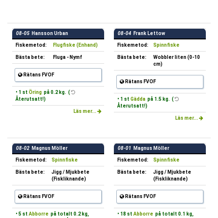
08-05
Hansson Urban
08-04
Frank Lettow
Fiskemetod:
Flugfiske (Enhand)
Fiskemetod:
Spinnfiske
Bästa bete:
Fluga - Nymf
Bästa bete:
Wobbler liten (0-10
cm)
Rätans FVOF
Rätans FVOF
• 1 st
Öring
på 0.2 kg. (
Återutsatt!)
• 1 st
Gädda
på 1.5 kg. (
Återutsatt!)
Läs mer...
Läs mer...
08-02
Magnus Möller
08-01
Magnus Möller
Fiskemetod:
Spinnfiske
Fiskemetod:
Spinnfiske
Bästa bete:
Jigg / Mjukbete
Bästa bete:
Jigg / Mjukbete
(Fiskliknande)
(Fiskliknande)
Rätans FVOF
Rätans FVOF
• 5 st
Abborre
på totalt 0.2 kg,
• 18 st
Abborre
på totalt 0.1 kg,