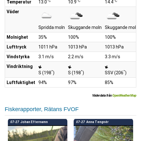
°C
°C
°C
Temperatur
13.0
10.9
14.4
Väder
Spridda moln
Skuggande moln
Skuggande moln
Molnighet
35%
100%
100%
Lufttryck
1011 hPa
1013 hPa
1013 hPa
Vindstyrka
3.1 m/s
2.2 m/s
3.3 m/s
Vindriktning
°
°
°
S (198
)
S (198
)
SSV (206
)
Luftfuktighet
94%
97%
85%
Väderdata från
OpenWeatherMap
Fiskerapporter, Rätans FVOF
07-27
Johan Efternamn
07-27
Anna Tengnér