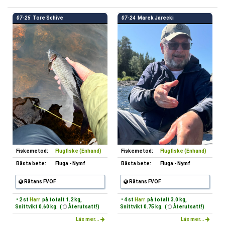
07-25
Tore Schive
07-24
Marek Jarecki
Fiskemetod:
Flugfiske (Enhand)
Fiskemetod:
Flugfiske (Enhand)
Bästa bete:
Fluga - Nymf
Bästa bete:
Fluga - Nymf
Rätans FVOF
Rätans FVOF
• 2 st
Harr
på totalt 1.2 kg,
• 4 st
Harr
på totalt 3.0 kg,
Snittvikt 0.60 kg. (
Återutsatt!)
Snittvikt 0.75 kg. (
Återutsatt!)
Läs mer...
Läs mer...