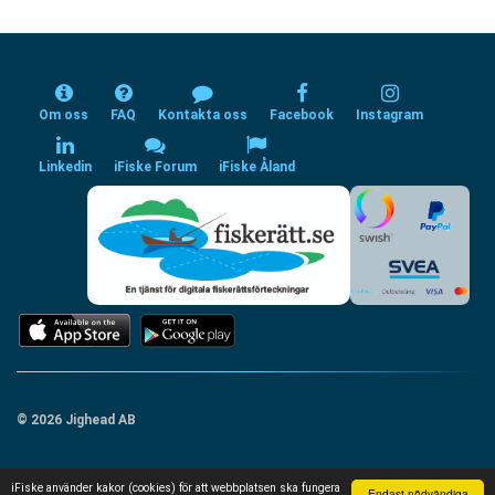
Om oss
FAQ
Kontakta oss
Facebook
Instagram
Linkedin
iFiske Forum
iFiske Åland
© 2026 Jighead AB
iFiske använder kakor (cookies) för att webbplatsen ska fungera
Endast nödvändiga