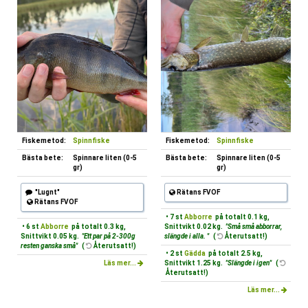
Fiskemetod:
Spinnfiske
Fiskemetod:
Spinnfiske
Bästa bete:
Spinnare liten (0-5
Bästa bete:
Spinnare liten (0-5
gr)
gr)
"Lugnt"
Rätans FVOF
Rätans FVOF
• 7 st
Abborre
på totalt 0.1 kg,
• 6 st
Abborre
på totalt 0.3 kg,
Snittvikt 0.02 kg.
"Små små abborrar,
Snittvikt 0.05 kg.
"Ett par på 2-300g
slängde i alla. "
(
Återutsatt!)
resten ganska små"
(
Återutsatt!)
• 2 st
Gädda
på totalt 2.5 kg,
Läs mer...
Snittvikt 1.25 kg.
"Slängde i igen"
(
Återutsatt!)
Läs mer...