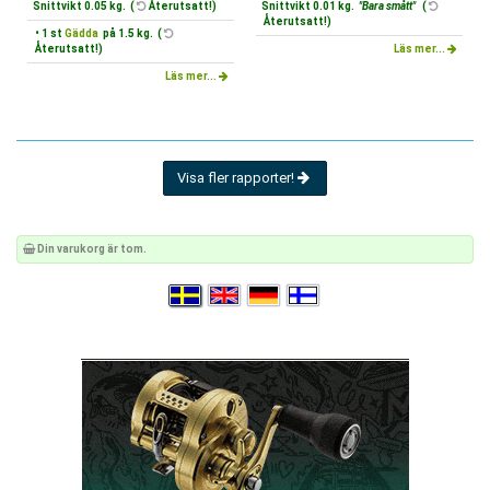
Snittvikt 0.05 kg. (
Återutsatt!)
Snittvikt 0.01 kg.
"Bara smått"
(
Återutsatt!)
• 1 st
Gädda
på 1.5 kg. (
Återutsatt!)
Läs mer...
Läs mer...
Visa fler rapporter!
Din varukorg är tom.