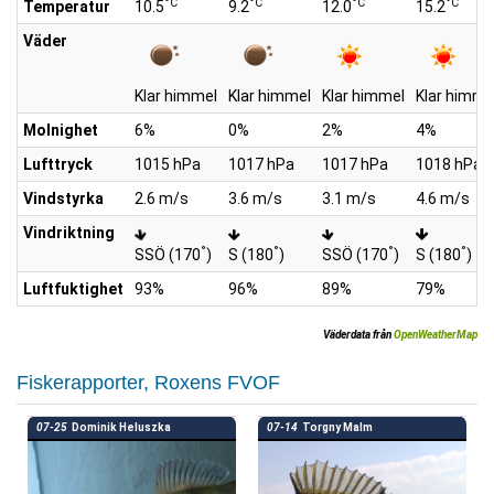
°C
°C
°C
°C
Temperatur
10.5
9.2
12.0
15.2
Väder
Klar himmel
Klar himmel
Klar himmel
Klar himme
Molnighet
6%
0%
2%
4%
Lufttryck
1015 hPa
1017 hPa
1017 hPa
1018 hPa
Vindstyrka
2.6 m/s
3.6 m/s
3.1 m/s
4.6 m/s
Vindriktning
°
°
°
°
SSÖ (170
)
S (180
)
SSÖ (170
)
S (180
)
Luftfuktighet
93%
96%
89%
79%
Väderdata från
OpenWeatherMap
Fiskerapporter, Roxens FVOF
07-25
Dominik Heluszka
07-14
Torgny Malm