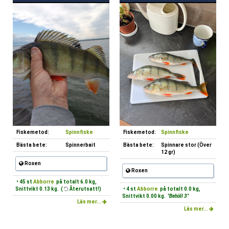
Fiskemetod:
Spinnfiske
Fiskemetod:
Spinnfiske
Bästa bete:
Spinnerbait
Bästa bete:
Spinnare stor (Över
12 gr)
Roxen
Roxen
• 45 st
Abborre
på totalt 6.0 kg,
Snittvikt 0.13 kg. (
Återutsatt!)
• 4 st
Abborre
på totalt 0.0 kg,
Snittvikt 0.00 kg.
"Behöll 3"
Läs mer...
Läs mer...