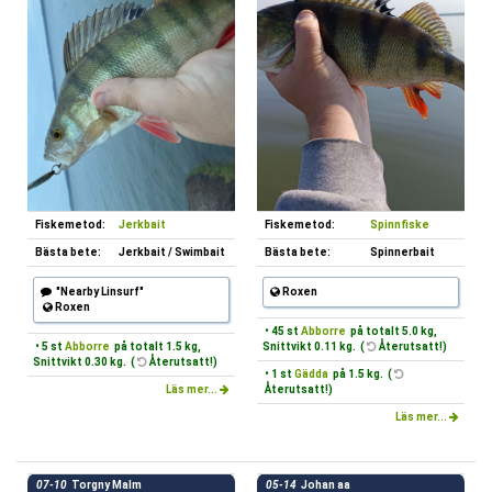
Fiskemetod:
Jerkbait
Fiskemetod:
Spinnfiske
Bästa bete:
Jerkbait / Swimbait
Bästa bete:
Spinnerbait
"Nearby Linsurf"
Roxen
Roxen
• 45 st
Abborre
på totalt 5.0 kg,
• 5 st
Abborre
på totalt 1.5 kg,
Snittvikt 0.11 kg. (
Återutsatt!)
Snittvikt 0.30 kg. (
Återutsatt!)
• 1 st
Gädda
på 1.5 kg. (
Läs mer...
Återutsatt!)
Läs mer...
07-10
Torgny Malm
05-14
Johan aa