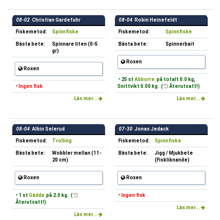
08-02
Christian Gardefuhr
08-04
Robin Heinefeldt
Fiskemetod:
Spinnfiske
Fiskemetod:
Spinnfiske
Bästa bete:
Spinnare liten (0-5
Bästa bete:
Spinnerbait
gr)
Roxen
Roxen
• 25 st
Abborre
på totalt 0.0 kg,
• Ingen fisk
Snittvikt 0.00 kg. (
Återutsatt!)
Läs mer...
Läs mer...
08-04
Albin Selerud
07-30
Jonas Jedack
Fiskemetod:
Trolling
Fiskemetod:
Spinnfiske
Bästa bete:
Wobbler mellan (11-
Bästa bete:
Jigg / Mjukbete
20 cm)
(Fiskliknande)
Roxen
Roxen
• 1 st
Gädda
på 2.0 kg. (
• Ingen fisk
Återutsatt!)
Läs mer...
Läs mer...