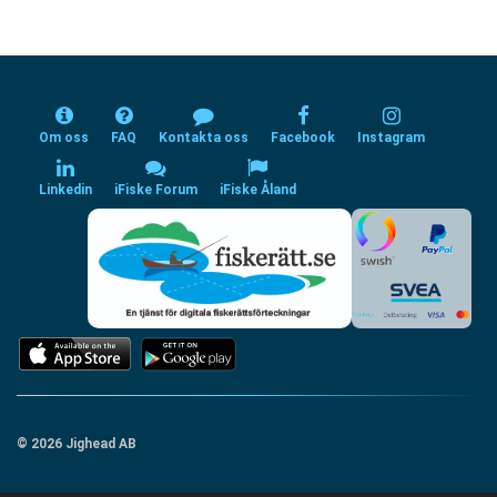
Om oss
FAQ
Kontakta oss
Facebook
Instagram
Linkedin
iFiske Forum
iFiske Åland
© 2026 Jighead AB