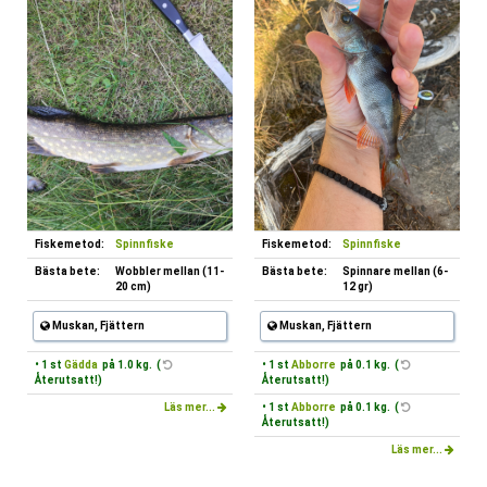
Fiskemetod:
Spinnfiske
Fiskemetod:
Spinnfiske
Bästa bete:
Wobbler mellan (11-
Bästa bete:
Spinnare mellan (6-
20 cm)
12 gr)
Muskan, Fjättern
Muskan, Fjättern
• 1 st
Gädda
på 1.0 kg. (
• 1 st
Abborre
på 0.1 kg. (
Återutsatt!)
Återutsatt!)
Läs mer...
• 1 st
Abborre
på 0.1 kg. (
Återutsatt!)
Läs mer...