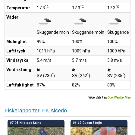
°C
°C
°C
Temperatur
17.3
17.3
17.3
Väder
Skuggande moln
Skuggande moln
Skuggande mo
Molnighet
99%
100%
100%
Lufttryck
1011 hPa
1009 hPa
1009 hPa
Vindstyrka
5.4 m/s
5.7 m/s
5.8 m/s
Vindriktning
°
°
°
SV (230
)
SV (242
)
SV (235
)
Luftfuktighet
87%
82%
80%
Väderdata från
OpenWeatherMap
Fiskerapporter, FK Alcedo
07-05
Kristaps Salna
06-19
Dusan Stojic