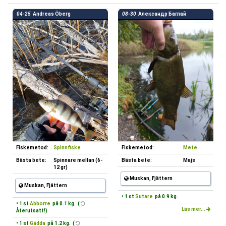
04-25
Andreas Öberg
08-30
Александр Баглай
Fiskemetod:
Spinnfiske
Fiskemetod:
Mete
Bästa bete:
Spinnare mellan (6-
Bästa bete:
Majs
12 gr)
Muskan, Fjättern
Muskan, Fjättern
• 1 st
Sutare
på 0.9 kg.
• 1 st
Abborre
på 0.1 kg. (
Läs mer...
Återutsatt!)
• 1 st
Gädda
på 1.2 kg. (