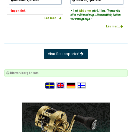
Muskan, Fjättern
Muskan, Fjättern
• Ingen fisk
• 1 st
Abborre
på 0.1 kg.
"Ingen våg
eller mått med mig. Liten matfisk, katten
Läs mer...
var väldigt nöjd. "
Läs mer...
Visa fler rapporter!
Din varukorg är tom.