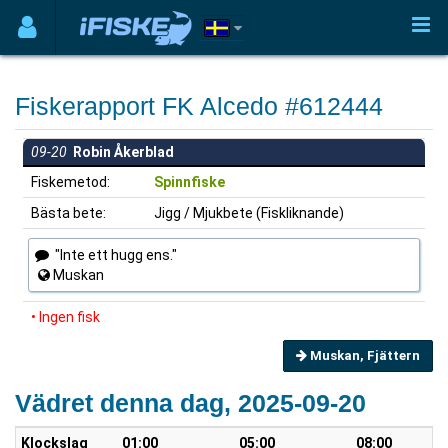
Fiskerapport FK Alcedo #612444
09-20
Robin Åkerblad
Fiskemetod:
Spinnfiske
Bästa bete:
Jigg / Mjukbete (Fiskliknande)
"Inte ett hugg ens."
Muskan
• Ingen fisk
Muskan, Fjättern
Vädret denna dag, 2025-09-20
Klockslag
01:00
05:00
08:00