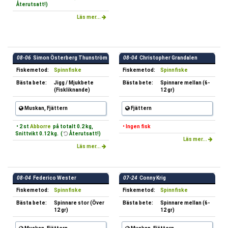
Återutsatt!)
Läs mer...
08-06
Simon Österberg Thunström
08-04
Christopher Grandalen
Fiskemetod:
Spinnfiske
Fiskemetod:
Spinnfiske
Bästa bete:
Jigg / Mjukbete
Bästa bete:
Spinnare mellan (6-
(Fiskliknande)
12 gr)
Muskan, Fjättern
Fjättern
• 2 st
Abborre
på totalt 0.2 kg,
• Ingen fisk
Snittvikt 0.12 kg. (
Återutsatt!)
Läs mer...
Läs mer...
08-04
Federico Wester
07-24
Conny Krig
Fiskemetod:
Spinnfiske
Fiskemetod:
Spinnfiske
Bästa bete:
Spinnare stor (Över
Bästa bete:
Spinnare mellan (6-
12 gr)
12 gr)