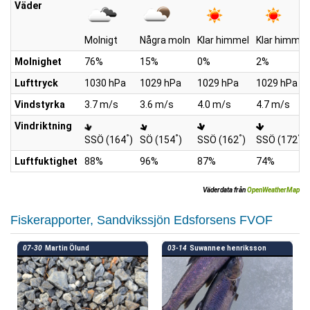
Väder
Molnigt
Några moln
Klar himmel
Klar himmel
Molnighet
76%
15%
0%
2%
Lufttryck
1030 hPa
1029 hPa
1029 hPa
1029 hPa
Vindstyrka
3.7 m/s
3.6 m/s
4.0 m/s
4.7 m/s
Vindriktning
°
°
°
°
SSÖ (164
)
SÖ (154
)
SSÖ (162
)
SSÖ (172
)
Luftfuktighet
88%
96%
87%
74%
Väderdata från
OpenWeatherMap
Fiskerapporter, Sandvikssjön Edsforsens FVOF
07-30
Martin Ölund
03-14
Suwannee henriksson