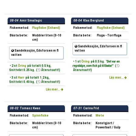
08-04
Amir Smailagic
08-04
Klas Berglund
Fiskemetod:
Flugfiske (Enhand)
Fiskemetod:
Flugfiske (Enhand)
Bästa bete:
Wobbler liten (0-10
Bästa bete:
Fluga - Torrfluga
cm)
Sandvikssjön, Edsforsen m fl
Sandvikssjön, Edsforsen m fl
vatten
vatten
• 1 st
Öring
på 0.5 kg.
"Det var en
• 2 st
Öring
på totalt 0.5 kg,
regnbåge, som fick gå tillbaka!"
(
Snittvikt 0.25 kg. (
Återutsatt!)
Återutsatt!)
• 3 st
Harr
på totalt 1.2 kg,
Läs mer...
Snittvikt 0.40 kg. (
Återutsatt!)
Läs mer...
08-02
Tomasz Kwas
07-31
Carina Frid
Fiskemetod:
Spinnfiske
Fiskemetod:
Mete
Bästa bete:
Wobbler liten (0-10
Bästa bete:
Konstgjort /
cm)
Powerbait / Gulp