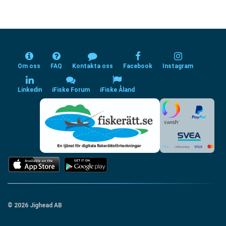
Om oss
FAQ
Kontakta oss
Facebook
Instagram
Linkedin
iFiske Forum
iFiske Åland
© 2026 Jighead AB