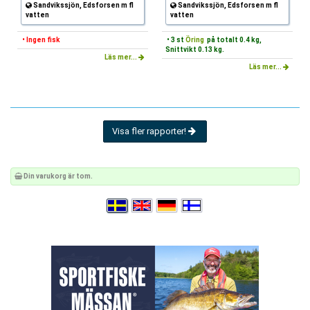
Sandvikssjön, Edsforsen m fl
Sandvikssjön, Edsforsen m fl
vatten
vatten
• Ingen fisk
• 3 st
Öring
på totalt 0.4 kg,
Snittvikt 0.13 kg.
Läs mer...
Läs mer...
Visa fler rapporter!
Din varukorg är tom.