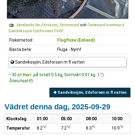
Jämtlands län
/
Krokom
,
Strömsund
och
Östersund kommun
/
Sandvikssjön Edsforsens FVOF
Fiskemetod:
Flugfiske (Enhand)
Bästa bete:
Fluga - Nymf
Sandvikssjön, Edsforsen m fl vatten
• 35 st
Harr
på totalt 0.5 kg, Snittvikt 0.01 kg. (
Återutsatt!)
Sandvikssjön, Edsforsen m fl vatten
Vädret denna dag, 2025-09-29
Klockslag
01:00
05:00
08:00
10:00
°C
°C
°C
°C
Temperatur
8.2
7.2
8.3
10.9