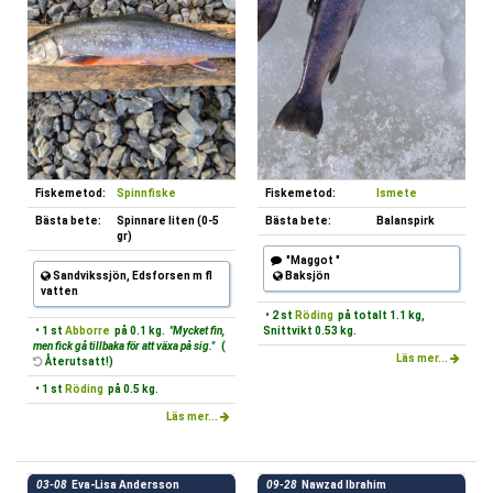
Fiskemetod:
Spinnfiske
Fiskemetod:
Ismete
Bästa bete:
Spinnare liten (0-5
Bästa bete:
Balanspirk
gr)
"Maggot "
Sandvikssjön, Edsforsen m fl
Baksjön
vatten
• 2 st
Röding
på totalt 1.1 kg,
• 1 st
Abborre
på 0.1 kg.
"Mycket fin,
Snittvikt 0.53 kg.
men fick gå tillbaka för att växa på sig."
(
Läs mer...
Återutsatt!)
• 1 st
Röding
på 0.5 kg.
Läs mer...
03-08
Eva-Lisa Andersson
09-28
Nawzad Ibrahim