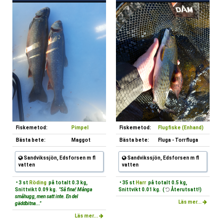
Fiskemetod:
Pimpel
Fiskemetod:
Flugfiske (Enhand)
Bästa bete:
Maggot
Bästa bete:
Fluga - Torrfluga
Sandvikssjön, Edsforsen m fl
Sandvikssjön, Edsforsen m fl
vatten
vatten
• 3 st
Röding
på totalt 0.3 kg,
• 35 st
Harr
på totalt 0.5 kg,
Snittvikt 0.09 kg.
"Så fina! Många
Snittvikt 0.01 kg. (
Återutsatt!)
småhugg, men satt inte. En del
Läs mer...
gäddbitna..."
Läs mer...