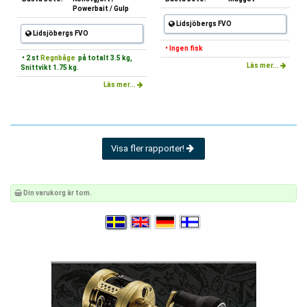
Powerbait / Gulp
Lidsjöbergs FVO
Lidsjöbergs FVO
• Ingen fisk
• 2 st
Regnbåge
på totalt 3.5 kg,
Läs mer...
Snittvikt 1.75 kg.
Läs mer...
Visa fler rapporter!
Din varukorg är tom.