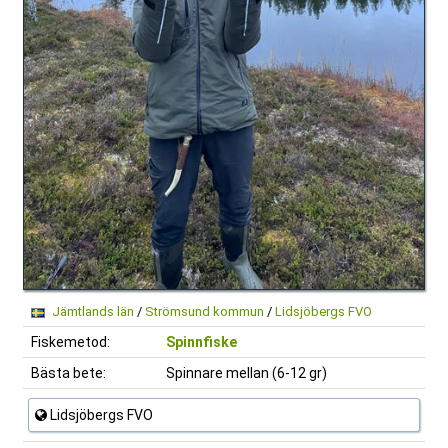
Jämtlands län
/
Strömsund kommun
/
Lidsjöbergs FVO
Fiskemetod:
Spinnfiske
Bästa bete:
Spinnare mellan (6-12 gr)
Lidsjöbergs FVO