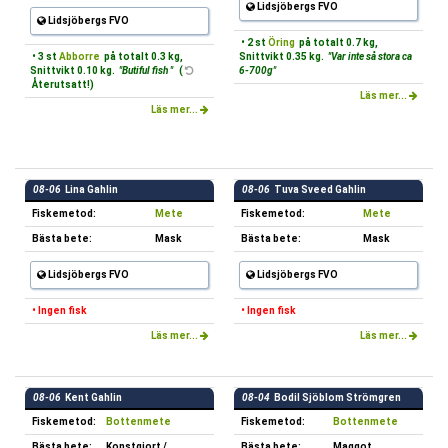
Lidsjöbergs FVO
Lidsjöbergs FVO
• 2 st
Öring
på totalt 0.7 kg,
• 3 st
Abborre
på totalt 0.3 kg,
Snittvikt 0.35 kg.
"Var inte så stora ca
Snittvikt 0.10 kg.
"Butiful fish "
(
6-700g"
Återutsatt!)
Läs mer...
Läs mer...
08-06
Lina Gahlin
08-06
Tuva Sveed Gahlin
Fiskemetod:
Mete
Fiskemetod:
Mete
Bästa bete:
Mask
Bästa bete:
Mask
Lidsjöbergs FVO
Lidsjöbergs FVO
• Ingen fisk
• Ingen fisk
Läs mer...
Läs mer...
08-06
Kent Gahlin
08-04
Bodil Sjöblom Strömgren
Fiskemetod:
Bottenmete
Fiskemetod:
Bottenmete
Bästa bete:
Konstgjort /
Bästa bete:
Maggot