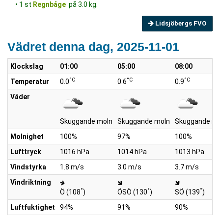
• 1 st
Regnbåge
på 3.0 kg.
Lidsjöbergs FVO
Vädret denna dag, 2025-11-01
Klockslag
01:00
05:00
08:00
°C
°C
°C
Temperatur
0.0
0.6
0.9
Väder
Skuggande moln
Skuggande moln
Skuggande mo
Molnighet
100%
97%
100%
Lufttryck
1016 hPa
1014 hPa
1013 hPa
Vindstyrka
1.8 m/s
3.0 m/s
3.7 m/s
Vindriktning
°
°
°
Ö (108
)
ÖSÖ (130
)
SÖ (139
)
Luftfuktighet
94%
91%
90%