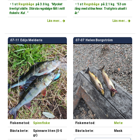
• 1 st
Regnbåge
på 3.0 kg.
"Mycket
• 1 st
Regnbåge
på 2.1 kg.
"53 cm
trevligt ställe. Största regnbåge fått i mitt
lång med slitna fenor. Troligtvis utsatt i
fiskeliv. Kul . "
år."
Läs mer...
Läs mer...
07-11
Edijs Melderis
07-07
Helen Borgström
Fiskemetod:
Spinnfiske
Fiskemetod:
Mete
Bästa bete:
Spinnare liten (0-5
Bästa bete:
Mask
gr)