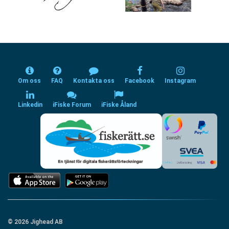
Om oss
FAQ
Kontakta oss
Facebook
Instagram
Linkedin
iFiske Forum
iFiske Åland
© 2026 Jighead AB