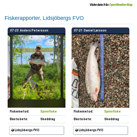
Väderdata från
OpenWeatherMap
Fiskerapporter, Lidsjöbergs FVO
07-23
Anders Petersson
07-21
Daniel Larsson
Fiskemetod:
Spinnfiske
Fiskemetod:
Spinnfiske
Bästa bete:
Skeddrag
Bästa bete:
Skeddrag
Lidsjöbergs FVO
Lidsjöbergs FVO