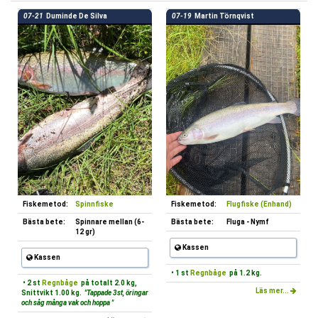
07-21
Duminde De Silva
07-19
Martin Törnqvist
Fiskemetod:
Spinnfiske
Fiskemetod:
Flugfiske (Enhand)
Bästa bete:
Spinnare mellan (6-
Bästa bete:
Fluga - Nymf
12 gr)
Kassen
Kassen
• 1 st
Regnbåge
på 1.2 kg.
• 2 st
Regnbåge
på totalt 2.0 kg,
Läs mer...
Snittvikt 1.00 kg.
"Tappade 3st, öringar
och såg många vak och hoppa "