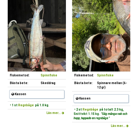
Fiskemetod:
Spinnfiske
Fiskemetod:
Spinnfiske
Bästa bete:
Skeddrag
Bästa bete:
Spinnare mellan (6-
12 gr)
Kassen
Kassen
• 1 st
Regnbåge
på 1.0 kg.
• 2 st
Regnbåge
på totalt 2.3 kg,
Läs mer...
Snittvikt 1.15 kg.
"Såg många vak och
hopp, tappade en regnbåge "
Läs mer...