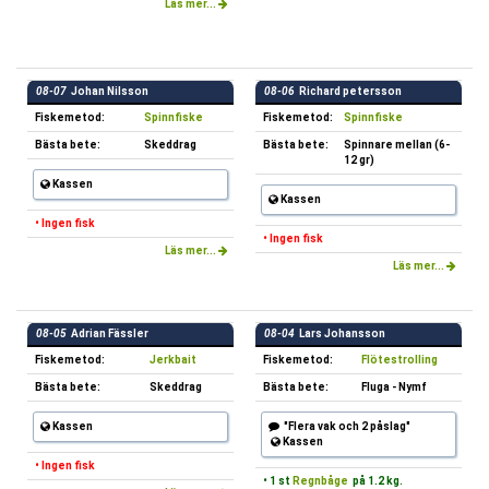
Läs mer...
08-07
Johan Nilsson
08-06
Richard petersson
Fiskemetod:
Spinnfiske
Fiskemetod:
Spinnfiske
Bästa bete:
Skeddrag
Bästa bete:
Spinnare mellan (6-
12 gr)
Kassen
Kassen
• Ingen fisk
• Ingen fisk
Läs mer...
Läs mer...
08-05
Adrian Fässler
08-04
Lars Johansson
Fiskemetod:
Jerkbait
Fiskemetod:
Flötestrolling
Bästa bete:
Skeddrag
Bästa bete:
Fluga - Nymf
Kassen
"Flera vak och 2 påslag"
Kassen
• Ingen fisk
• 1 st
Regnbåge
på 1.2 kg.