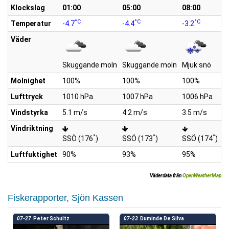
Klockslag
01:00
05:00
08:00
1
°C
°C
°C
Temperatur
-4.7
-4.4
-3.2
-1
Väder
Skuggande moln
Skuggande moln
Mjuk snö
S
Molnighet
100%
100%
100%
1
Lufttryck
1010 hPa
1007 hPa
1006 hPa
1
Vindstyrka
5.1 m/s
4.2 m/s
3.5 m/s
3
Vindriktning
°
°
°
SSÖ (176
)
SSÖ (173
)
SSÖ (174
)
S
Luftfuktighet
90%
93%
95%
9
Väderdata från
OpenWeatherMap
Fiskerapporter, Sjön Kassen
07-27
Peter Schultz
07-23
Duminde De Silva