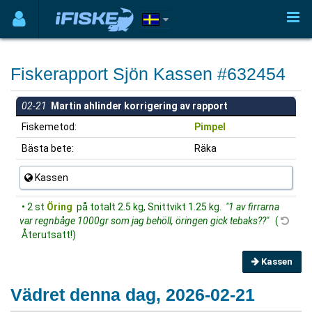
Fiskerapport Sjön Kassen #632454
02-21
Martin ahlinder korrigering av rapport
Fiskemetod:
Pimpel
Bästa bete:
Räka
Kassen
• 2 st
Öring
på totalt 2.5 kg, Snittvikt 1.25 kg.
"1 av firrarna
var regnbåge 1000gr som jag behöll, öringen gick tebaks??"
(
Återutsatt!)
Kassen
Vädret denna dag, 2026-02-21