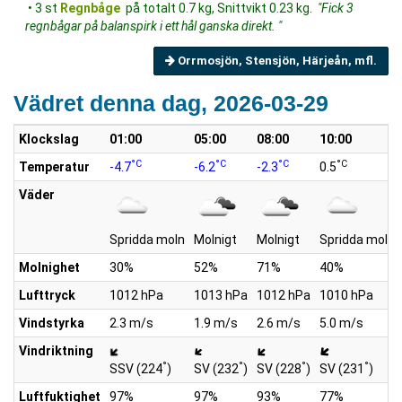
• 3 st
Regnbåge
på totalt 0.7 kg, Snittvikt 0.23 kg.
"Fick 3
regnbågar på balanspirk i ett hål ganska direkt. "
Orrmosjön, Stensjön, Härjeån, mfl.
Vädret denna dag, 2026-03-29
Klockslag
01:00
05:00
08:00
10:00
°C
°C
°C
°C
Temperatur
-4.7
-6.2
-2.3
0.5
Väder
Spridda moln
Molnigt
Molnigt
Spridda moln
Molnighet
30%
52%
71%
40%
Lufttryck
1012 hPa
1013 hPa
1012 hPa
1010 hPa
Vindstyrka
2.3 m/s
1.9 m/s
2.6 m/s
5.0 m/s
Vindriktning
°
°
°
°
SSV (224
)
SV (232
)
SV (228
)
SV (231
)
Luftfuktighet
97%
97%
93%
77%