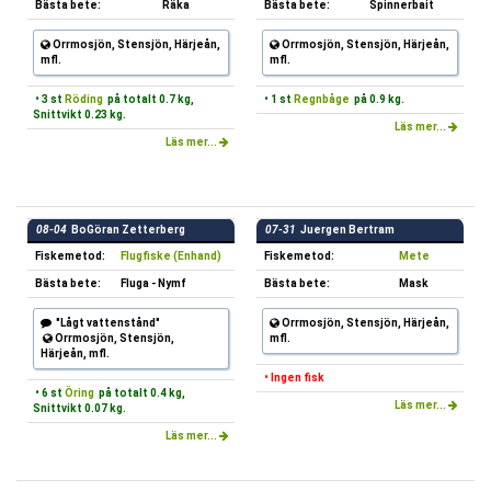
Bästa bete:
Räka
Bästa bete:
Spinnerbait
Orrmosjön, Stensjön, Härjeån,
Orrmosjön, Stensjön, Härjeån,
mfl.
mfl.
• 3 st
Röding
på totalt 0.7 kg,
• 1 st
Regnbåge
på 0.9 kg.
Snittvikt 0.23 kg.
Läs mer...
Läs mer...
08-04
BoGöran Zetterberg
07-31
Juergen Bertram
Fiskemetod:
Flugfiske (Enhand)
Fiskemetod:
Mete
Bästa bete:
Fluga - Nymf
Bästa bete:
Mask
"Lågt vattenstånd"
Orrmosjön, Stensjön, Härjeån,
Orrmosjön, Stensjön,
mfl.
Härjeån, mfl.
• Ingen fisk
• 6 st
Öring
på totalt 0.4 kg,
Läs mer...
Snittvikt 0.07 kg.
Läs mer...