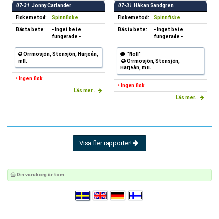
07-31
Jonny Carlander
07-31
Håkan Sandgren
Fiskemetod:
Spinnfiske
Fiskemetod:
Spinnfiske
Bästa bete:
- Inget bete
Bästa bete:
- Inget bete
fungerade -
fungerade -
Orrmosjön, Stensjön, Härjeån,
"Noll"
mfl.
Orrmosjön, Stensjön,
Härjeån, mfl.
• Ingen fisk
• Ingen fisk
Läs mer...
Läs mer...
Visa fler rapporter!
Din varukorg är tom.