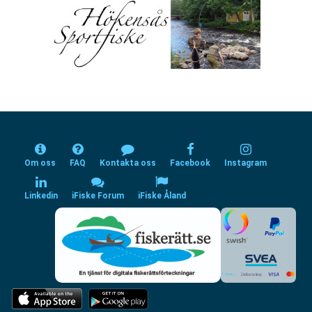
Om oss
FAQ
Kontakta oss
Facebook
Instagram
Linkedin
iFiske Forum
iFiske Åland