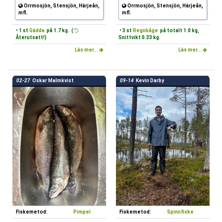
Orrmosjön, Stensjön, Härjeån,
Orrmosjön, Stensjön, Härjeån,
mfl.
mfl.
• 1 st
Gädda
på 1.7 kg. (
• 3 st
Regnbåge
på totalt 1.0 kg,
Återutsatt!)
Snittvikt 0.33 kg.
Läs mer...
Läs mer...
02-27
Oskar Malmkvist
09-14
Kevin Darby
Fiskemetod:
Pimpel
Fiskemetod:
Spinnfiske