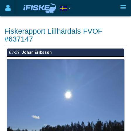
Fiskerapport Lillhärdals FVOF
#637147
03-29
Johan Eriksson