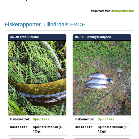
Väderdata från
OpenWeatherMap
Fiskerapporter, Lillhärdals FVOF
06-30
Uwe Simann
06-15
Tommy Dahlgren
Fiskemetod:
Spinnfiske
Fiskemetod:
Spinnfiske
Bästa bete:
Spinnare mellan (6-
Bästa bete:
Spinnare mellan (6-
12 gr)
12 gr)