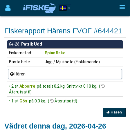
Fiskerapport Härens FVOF #644421
04-26
Patrik Udd
Fiskemetod:
Spinnfiske
Bästa bete:
Jigg / Mjukbete (Fiskliknande)
Hären
• 2 st
Abborre
på totalt 0.2 kg, Snittvikt 0.10 kg. (
Återutsatt!)
• 1 st
Gös
på 0.3 kg. (
Återutsatt!)
Hären
Vädret denna dag, 2026-04-26