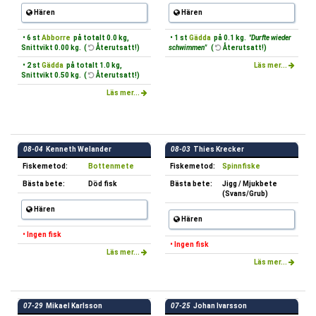
Hären
Hären
• 6 st
Abborre
på totalt 0.0 kg,
• 1 st
Gädda
på 0.1 kg.
"Durfte wieder
Snittvikt 0.00 kg. (
Återutsatt!)
schwimmen"
(
Återutsatt!)
• 2 st
Gädda
på totalt 1.0 kg,
Läs mer...
Snittvikt 0.50 kg. (
Återutsatt!)
Läs mer...
08-04
Kenneth Welander
08-03
Thies Krecker
Fiskemetod:
Bottenmete
Fiskemetod:
Spinnfiske
Bästa bete:
Död fisk
Bästa bete:
Jigg / Mjukbete
(Svans/Grub)
Hären
Hären
• Ingen fisk
• Ingen fisk
Läs mer...
Läs mer...
07-29
Mikael Karlsson
07-25
Johan Ivarsson