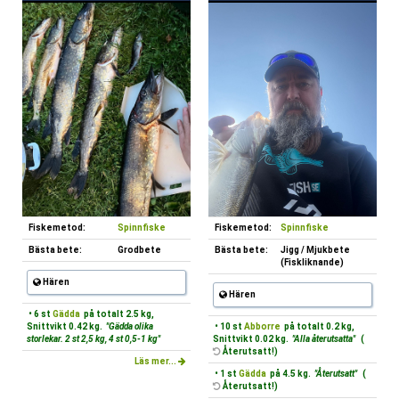
Fiskemetod:
Spinnfiske
Fiskemetod:
Spinnfiske
Bästa bete:
Grodbete
Bästa bete:
Jigg / Mjukbete
(Fiskliknande)
Hären
Hären
• 6 st
Gädda
på totalt 2.5 kg,
Snittvikt 0.42 kg.
"Gädda olika
• 10 st
Abborre
på totalt 0.2 kg,
storlekar. 2 st 2,5 kg, 4 st 0,5-1 kg"
Snittvikt 0.02 kg.
"Alla återutsatta"
(
Återutsatt!)
Läs mer...
• 1 st
Gädda
på 4.5 kg.
"Återutsatt"
(
Återutsatt!)