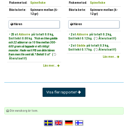
Fiskemetod:
Spinnfiske
Fiskemetod:
Spinnfiske
Bästa bete:
Spinnare mellan (6-
Bästa bete:
Spinnare mellan (6-
12 gr)
12 gr)
Hären
Hären
• 25 st
Abborre
på totalt 0.0 kg,
• 2 st
Abborre
på totalt 0.2 kg,
Snittvikt 0.00 kg.
"Fick en liten gädda
Snittvikt 0.12 kg. (
Återutsatt!)
och 22 abborrar ca 10 fina mellan 300-
• 2 st
Gädda
på totalt 0.3 kg,
600 gram så tappade vi ett riktigt
Snittvikt 0.17 kg. (
Återutsatt!)
monster. Hade varit PB sen åkte håven
fram men lite sent då.? Behöll 5 st"
(
Läs mer...
Återutsatt!)
Läs mer...
Visa fler rapporter!
Din varukorg är tom.