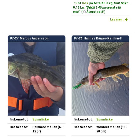
• 5 st
Gös
på totalt 0.8 kg, Snittvikt
0.16 kg.
"Behöll 1 45cm de andra för
små"
(
Återutsatt!)
Läs mer...
07-27
Marcus Andersson
07-26
Hannes Krüger-Reinhardt
Fiskemetod:
Spinnfiske
Fiskemetod:
Spinnfiske
Bästa bete:
Spinnare mellan (6-
Bästa bete:
Wobbler mellan (11-
12 gr)
20 cm)