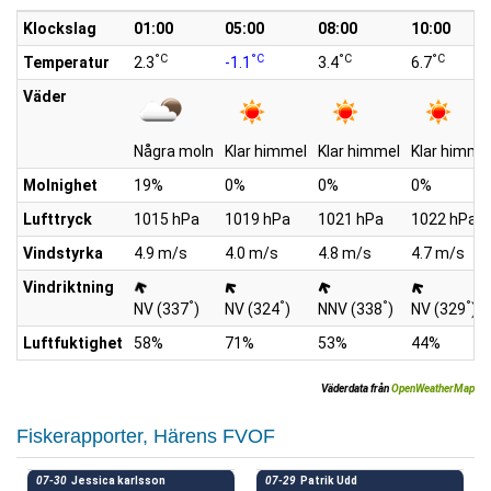
Klockslag
01:00
05:00
08:00
10:00
°C
°C
°C
°C
Temperatur
2.3
-1.1
3.4
6.7
Väder
Några moln
Klar himmel
Klar himmel
Klar himme
Molnighet
19%
0%
0%
0%
Lufttryck
1015 hPa
1019 hPa
1021 hPa
1022 hPa
Vindstyrka
4.9 m/s
4.0 m/s
4.8 m/s
4.7 m/s
Vindriktning
°
°
°
°
NV (337
)
NV (324
)
NNV (338
)
NV (329
)
Luftfuktighet
58%
71%
53%
44%
Väderdata från
OpenWeatherMap
Fiskerapporter, Härens FVOF
07-30
Jessica karlsson
07-29
Patrik Udd