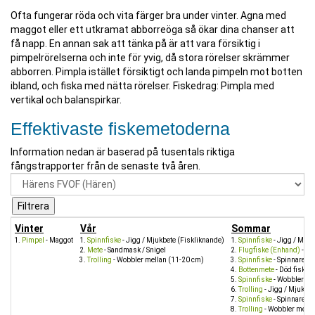
Ofta fungerar röda och vita färger bra under vinter. Agna med
maggot eller ett utkramat abborreöga så ökar dina chanser att
få napp. En annan sak att tänka på är att vara försiktig i
pimpelrörelserna och inte för yvig, då stora rörelser skrämmer
abborren. Pimpla istället försiktigt och landa pimpeln mot botten
ibland, och fiska med nätta rörelser. Fiskedrag: Pimpla med
vertikal och balanspirkar.
Effektivaste fiskemetoderna
Information nedan är baserad på tusentals riktiga
fångstrapporter från de senaste två åren.
Vinter
Vår
Sommar
Pimpel
- Maggot
Spinnfiske
- Jigg / Mjukbete (Fiskliknande)
Spinnfiske
- Jigg / Mjuk
Mete
- Sandmask / Snigel
Flugfiske (Enhand)
- Fl
Trolling
- Wobbler mellan (11-20 cm)
Spinnfiske
- Spinnare me
Bottenmete
- Död fisk
Spinnfiske
- Wobbler me
Trolling
- Jigg / Mjukbet
Spinnfiske
- Spinnare st
Trolling
- Wobbler mella