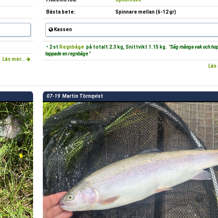
Bästa bete:
Spinnare mellan (6-12 gr)
Kassen
• 2 st
Regnbåge
på totalt 2.3 kg, Snittvikt 1.15 kg.
"Såg många vak och hop
tappade en regnbåge "
Läs mer...
Läs 
07-19
Martin Törnqvist