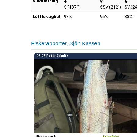
Vindriktning
°
°
S (187
)
SSV (212
)
SV (2
Luftfuktighet
93%
96%
88%
Fiskerapporter, Sjön Kassen
07-27
Peter Schultz
Fiskemetod:
Spinnfiske