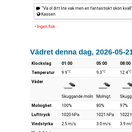
"Vä öl ditt lite vak men en fantastiskt skön kväll
Kassen
• Ingen fisk
Vädret denna dag, 2026-05-2
Klockslag
01:00
05:00
08:00
°C
°C
°C
Temperatur
9.9
9.3
12.4
Väder
Skuggande moln
Molnigt
Skugg
Molnighet
100%
80%
97%
Lufttryck
1020 hPa
1021 hPa
1022 
Vindstyrka
2.5 m/s
3.0 m/s
3.9 m