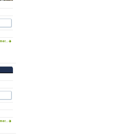
mer...
mer...