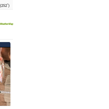
°
(252
)
WeatherMap