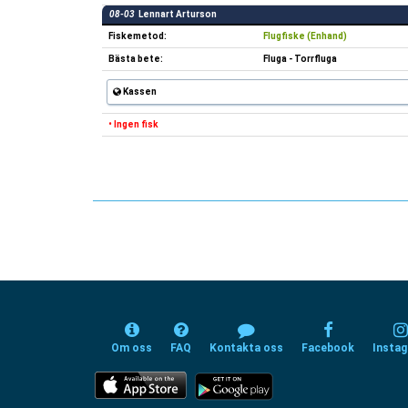
08-03
Lennart Arturson
Fiskemetod:
Flugfiske (Enhand)
Bästa bete:
Fluga - Torrfluga
Kassen
• Ingen fisk
Om oss
FAQ
Kontakta oss
Facebook
Insta