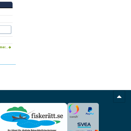
mer...