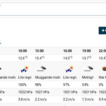
"
1
10:00
13:00
16:00
19:00
22:0
°C
°C
°C
°C
12.6
15.4
14.3
13.7
10.4
ande moln
Lite regn
Skuggande moln
Lite regn
Molnigt
Klar
100%
98%
97%
54%
0%
hPa
1022 hPa
1021 hPa
1021 hPa
1021 hPa
1023
/s
3.8 m/s
2.2 m/s
2.2 m/s
1.3 m/s
0.9 