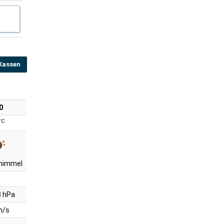
Kassen
0
°C
 himmel
 hPa
m/s