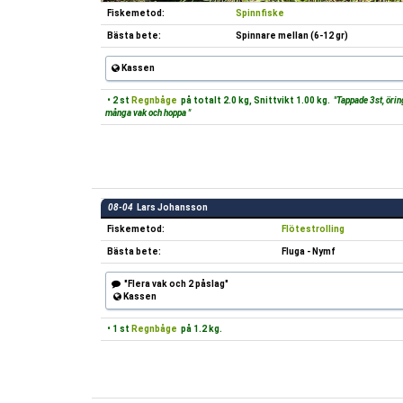
Fiskemetod:
Spinnfiske
Bästa bete:
Spinnare mellan (6-12 gr)
Kassen
• 2 st
Regnbåge
på totalt 2.0 kg, Snittvikt 1.00 kg.
"Tappade 3st, örin
många vak och hoppa "
08-04
Lars Johansson
Fiskemetod:
Flötestrolling
Bästa bete:
Fluga - Nymf
"Flera vak och 2 påslag"
Kassen
• 1 st
Regnbåge
på 1.2 kg.