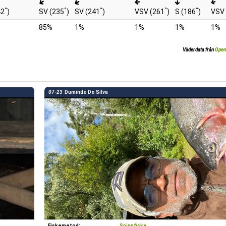
°
°
°
°
°
42
)
SV (235
)
SV (241
)
VSV (261
)
S (186
)
VSV 
85%
1%
1%
1%
1%
Väderdata från
Open
07-23
Duminde De Silva
Fiskemetod:
Spinnfiske