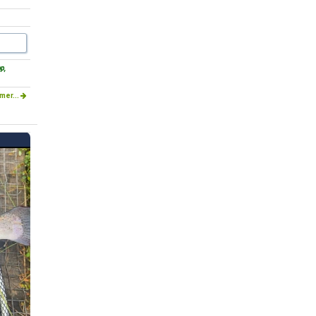
p,
mer...