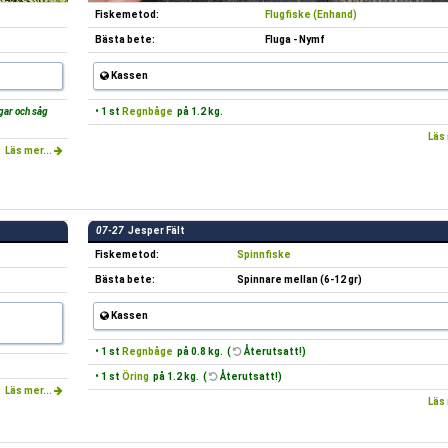
Fiskemetod:
Flugfiske (Enhand)
Bästa bete:
Fluga - Nymf
Kassen
gar och såg
• 1 st
Regnbåge
på 1.2 kg.
Läs 
Läs mer...
07-27
Jesper Fält
Fiskemetod:
Spinnfiske
Bästa bete:
Spinnare mellan (6-12 gr)
Kassen
• 1 st
Regnbåge
på 0.8 kg. (
Återutsatt!)
• 1 st
Öring
på 1.2 kg. (
Återutsatt!)
Läs mer...
Läs 