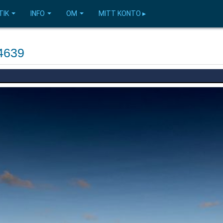
TIK
INFO
OM
MITT KONTO ▸
4639