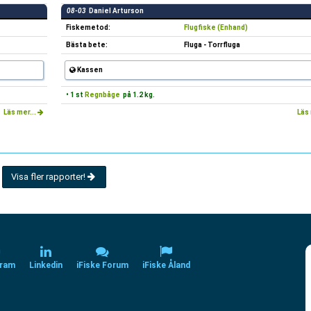
08-03
Daniel Arturson
Fiskemetod:
Flugfiske (Enhand)
Bästa bete:
Fluga - Torrfluga
Kassen
• 1 st
Regnbåge
på 1.2 kg.
Läs mer...
Läs 
Visa fler rapporter!
gram
Linkedin
iFiske Forum
iFiske Åland