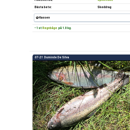
Bästa bete:
Skeddrag
Kassen
• 1 st
Regnbåge
på 1.0 kg.
07-21
Duminde De Silva