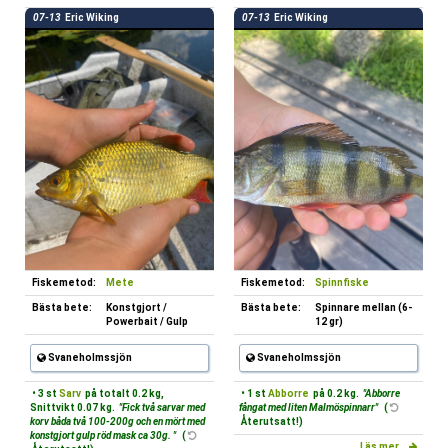
07-13
Eric Wiking
07-13
Eric Wiking
Fiskemetod:
Mete
Fiskemetod:
Spinnfiske
Bästa bete:
Konstgjort /
Bästa bete:
Spinnare mellan (6-
Powerbait / Gulp
12 gr)
Svaneholmssjön
Svaneholmssjön
• 3 st
Sarv
på totalt 0.2 kg,
• 1 st
Abborre
på 0.2 kg.
"Abborre
Snittvikt 0.07 kg.
"Fick två sarvar med
fångat med liten Malmöspinnarr"
(
korv båda två 100-200g och en mört med
Återutsatt!)
konstgjort gulp röd mask ca 30g. "
(
Läs mer...