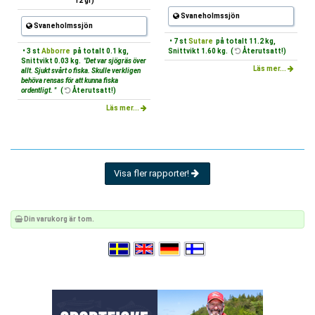
12 gr)
Svaneholmssjön
Svaneholmssjön
• 7 st
Sutare
på totalt 11.2 kg,
• 3 st
Abborre
på totalt 0.1 kg,
Snittvikt 1.60 kg. (
Återutsatt!)
Snittvikt 0.03 kg.
"Det var sjögräs över
Läs mer...
allt. Sjukt svårt o fiska. Skulle verkligen
behöva rensas för att kunna fiska
ordentligt. "
(
Återutsatt!)
Läs mer...
Visa fler rapporter!
Din varukorg är tom.