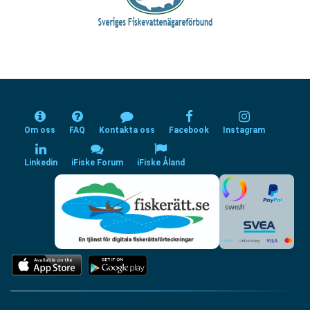
Om oss
FAQ
Kontakta oss
Facebook
Instagram
Linkedin
iFiske Forum
iFiske Åland