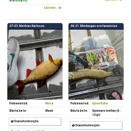
Återutsatt!)
Läs mer...
07-03
Mathias Karlsson
06-21
Mindaugas scefanavicius
Fiskemetod:
Mete
Fiskemetod:
Spinnfiske
Bästa bete:
Mask
Bästa bete:
Spinnare mellan (6-
12 gr)
Svaneholmssjön
Svaneholmssjön