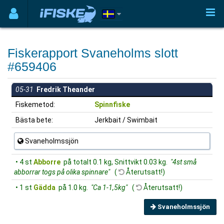
Fiskerapport Svaneholms slott
#659406
05-31
Fredrik Theander
Fiskemetod:
Spinnfiske
Bästa bete:
Jerkbait / Swimbait
Svaneholmssjön
• 4 st
Abborre
på totalt 0.1 kg, Snittvikt 0.03 kg.
"4st små
abborrar togs på olika spinnare"
(
Återutsatt!)
• 1 st
Gädda
på 1.0 kg.
"Ca 1-1,5kg"
(
Återutsatt!)
Svaneholmssjön