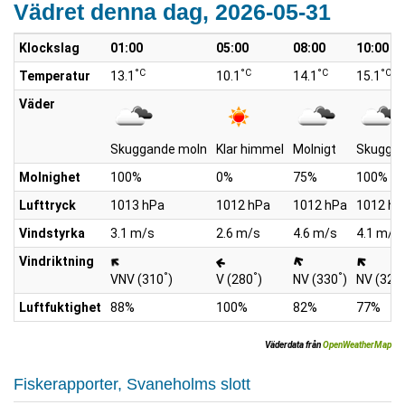
Vädret denna dag, 2026-05-31
Klockslag
01:00
05:00
08:00
10:00
°C
°C
°C
°C
Temperatur
13.1
10.1
14.1
15.1
Väder
Skuggande moln
Klar himmel
Molnigt
Skuggan
Molnighet
100%
0%
75%
100%
Lufttryck
1013 hPa
1012 hPa
1012 hPa
1012 hP
Vindstyrka
3.1 m/s
2.6 m/s
4.6 m/s
4.1 m/s
Vindriktning
°
°
°
VNV (310
)
V (280
)
NV (330
)
NV (320
Luftfuktighet
88%
100%
82%
77%
Väderdata från
OpenWeatherMap
Fiskerapporter, Svaneholms slott