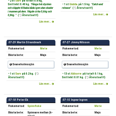
• 2 st
Sarv
på totalt 0.8 kg,
Snittvikt 0.40 kg.
"Fånga två stycken
• 1 st
Gädda
på 1.5 kg.
"Catch and
och släppte tillbaka båda igen utan skador
release"
(
Återutsatt!)
i munnen på dem. Vägde cirka 0,6kg och
Läs mer...
0,8kg. "
(
Återutsatt!)
Läs mer...
07-29
Martin Strandmark
07-27
Jimmy Nilsson
Fiskemetod:
Mete
Fiskemetod:
Mete
Bästa bete:
Majs
Bästa bete:
Majs
Svaneholmssjön
Svaneholmssjön
• 1 st
Sarv
på 0.2 kg. (
• 13 st
Abborre
på totalt 0.1 kg,
Återutsatt!)
Snittvikt 0.01 kg. (
Återutsatt!)
Läs mer...
Läs mer...
07-18
Peter Ek
07-15
Ingvar Isgren
Fiskemetod:
Spinnfiske
Fiskemetod:
Mete
Bästa bete:
Spinnare mellan (6-
Bästa bete:
Majs