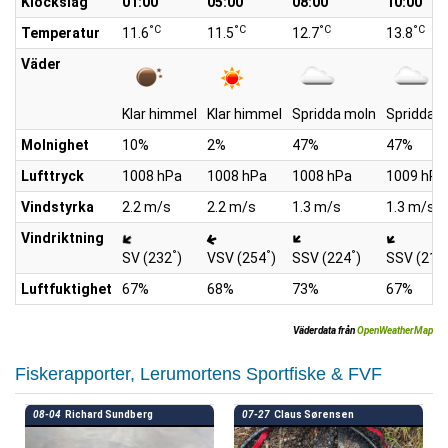
Klockslag
01:00
05:00
08:00
10:00
°C
°C
°C
°C
Temperatur
11.6
11.5
12.7
13.8
Väder
Klar himmel
Klar himmel
Spridda moln
Spridda 
Molnighet
10%
2%
47%
47%
Lufttryck
1008 hPa
1008 hPa
1008 hPa
1009 hPa
Vindstyrka
2.2 m/s
2.2 m/s
1.3 m/s
1.3 m/s
Vindriktning
°
°
°
SV (232
)
VSV (254
)
SSV (224
)
SSV (219
Luftfuktighet
67%
68%
73%
67%
Väderdata från
OpenWeatherMap
Fiskerapporter, Lerumortens Sportfiske & FVF
08-04
Richard Sundberg
07-27
Claus Sørensen