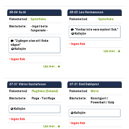
08-04
Su Al
08-03
Leo Hermansson
Fiskemetod:
Spinnfiske
Fiskemetod:
Spinnfiske
Bästa bete:
- Inget bete
"Verkar inte vara mycket fisk."
fungerade -
Kullsjön
"2 gånger utan att fiska
• Ingen fisk
någon"
Kullsjön
Läs mer...
• Ingen fisk
Läs mer...
07-31
Viktor Gustafsson
07-31
Emil Dahlqvist
Fiskemetod:
Flugfiske (Enhand)
Fiskemetod:
Mete
Bästa bete:
Fluga - Torrfluga
Bästa bete:
Konstgjort /
Powerbait / Gulp
Kullsjön
Kullsjön
• Ingen fisk
• Ingen fisk
Läs mer...