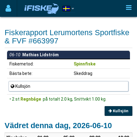
Fiskerapport Lerumortens Sportfiske
& FVF #663997
06-10
Mathias Lidström
Fiskemetod:
Spinnfiske
Bästa bete:
Skeddrag
Kullsjön
• 2 st
Regnbåge
på totalt 2.0 kg, Snittvikt 1.00 kg.
Kullsjön
Vädret denna dag, 2026-06-10