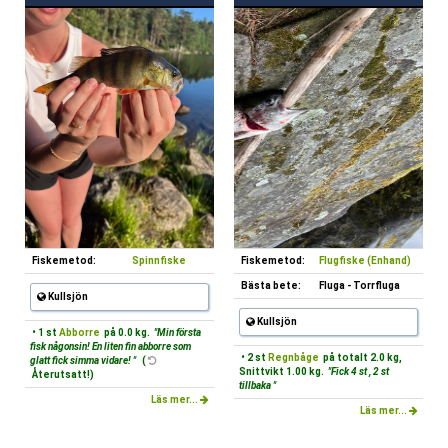
Fiskemetod:
Spinnfiske
Fiskemetod:
Flugfiske (Enhand)
Bästa bete:
Fluga - Torrfluga
Kullsjön
Kullsjön
• 1 st
Abborre
på 0.0 kg.
"Min första
fisk någonsin! En liten fin abborre som
• 2 st
Regnbåge
på totalt 2.0 kg,
glatt fick simma vidare! "
(
Snittvikt 1.00 kg.
"Fick 4 st , 2 st
Återutsatt!)
tillbaka "
Läs mer...
Läs mer...