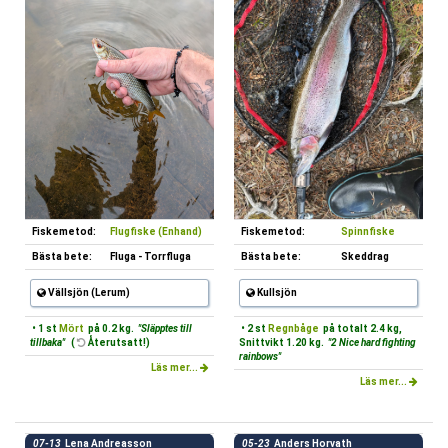
Fiskemetod:
Flugfiske (Enhand)
Fiskemetod:
Spinnfiske
Bästa bete:
Fluga - Torrfluga
Bästa bete:
Skeddrag
Vällsjön (Lerum)
Kullsjön
• 1 st
Mört
på 0.2 kg.
"Släpptes till
• 2 st
Regnbåge
på totalt 2.4 kg,
tillbaka"
(
Återutsatt!)
Snittvikt 1.20 kg.
"2 Nice hard fighting
rainbows"
Läs mer...
Läs mer...
07-13
Lena Andreasson
05-23
Anders Horvath