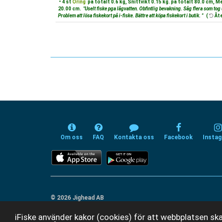
• 4 st
Öring
på totalt 0.6 kg, Snittvikt 0.15 kg. på totalt 80.0 cm, 
20.00 cm.
"Uselt fiske pga lågvatten. Obfintlig bevakning. Såg flera som tog
Problem att lösa fiskekort på i-fiske. Bättre att köpa fiskekort i butik. "
(
Åte
Om oss
FAQ
Kontakta oss
Facebook
Insta
© 2026 Jighead AB
iFiske använder kakor (cookies) för att webbplatsen ska