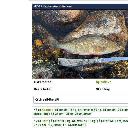
07-19
Fabian Aeschlimann
Fiskemetod:
Spinnfiske
Bästa bete:
Skeddrag
Linsell-Ransjö
• 3 st
Abborre
på totalt 1.5 kg, Snittvikt 0.50 kg. på totalt 100.0 c
Medellängd 33.33 cm.
"35cm , 38cm, 30cm"
• 2 st
Harr
på totalt 0.3 kg, Snittvikt 0.15 kg. på totalt 55.0 cm, M
27.50 cm.
"35, 20cm"
(
Återutsatt!)