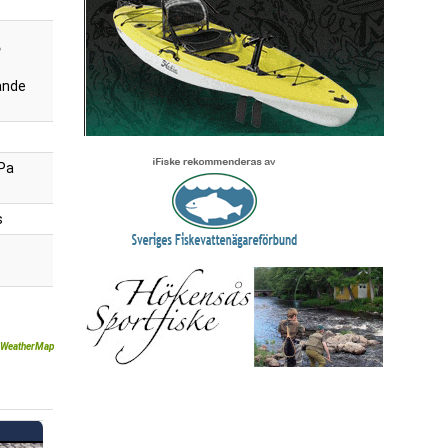
ande
Pa
s
WeatherMap