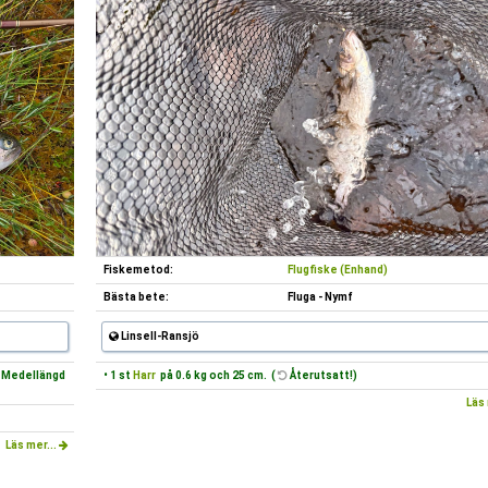
Fiskemetod:
Flugfiske (Enhand)
Bästa bete:
Fluga - Nymf
Linsell-Ransjö
m, Medellängd
• 1 st
Harr
på 0.6 kg och 25 cm. (
Återutsatt!)
Läs 
Läs mer...