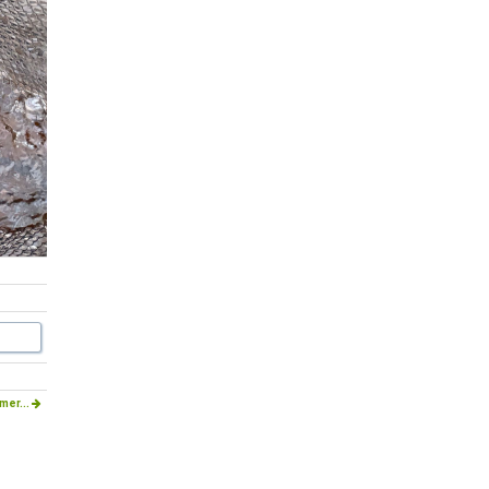
mer...