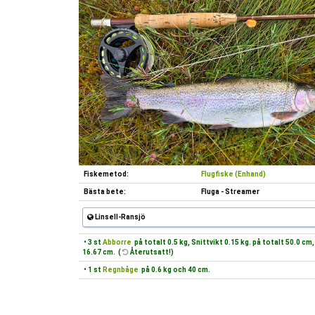
Fiskemetod:
Flugfiske (Enhand)
Bästa bete:
Fluga - Streamer
Linsell-Ransjö
• 3 st
Abborre
på totalt 0.5 kg, Snittvikt 0.15 kg. på totalt 50.0 c
16.67 cm. (
Återutsatt!)
• 1 st
Regnbåge
på 0.6 kg och 40 cm.