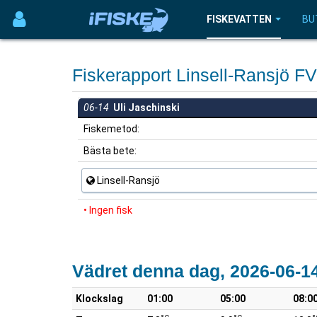
FISKEVATTEN
BU
Fiskerapport Linsell-Ransjö 
06-14
Uli Jaschinski
Fiskemetod:
Bästa bete:
Linsell-Ransjö
• Ingen fisk
Vädret denna dag, 2026-06-1
Klockslag
01:00
05:00
08:0