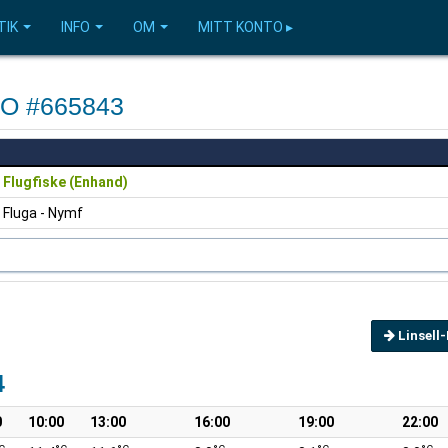
TIK
INFO
OM
MITT KONTO ▸
FVO #665843
Flugfiske (Enhand)
Fluga - Nymf
Linsell
4
0
10:00
13:00
16:00
19:00
22:00