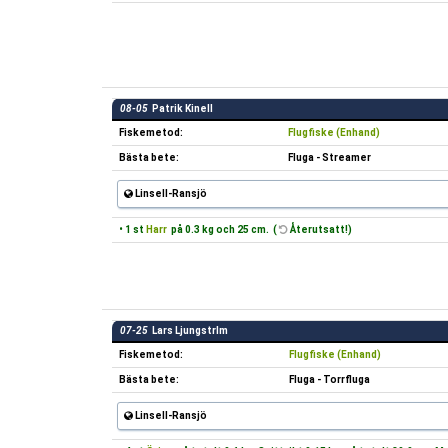
08-05
Patrik Kinell
Fiskemetod:
Flugfiske (Enhand)
Bästa bete:
Fluga - Streamer
Linsell-Ransjö
• 1 st
Harr
på 0.3 kg och 25 cm. (
Återutsatt!)
07-25
Lars Ljungstrlm
Fiskemetod:
Flugfiske (Enhand)
Bästa bete:
Fluga - Torrfluga
Linsell-Ransjö