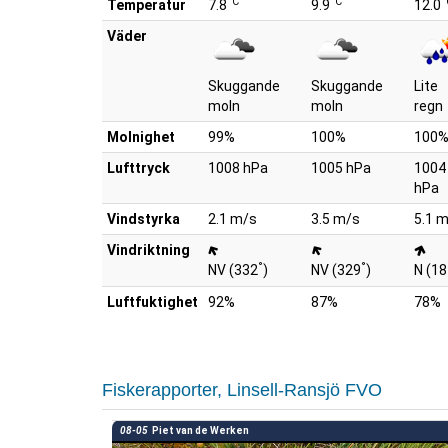
°C
°C
°
Temperatur
7.8
9.9
12.0
Väder
Skuggande
Skuggande
Lite
moln
moln
regn
Molnighet
99%
100%
100
Lufttryck
1008 hPa
1005 hPa
1004
hPa
Vindstyrka
2.1 m/s
3.5 m/s
5.1 
Vindriktning
°
°
NV (332
)
NV (329
)
N (18
Luftfuktighet
92%
87%
78%
Fiskerapporter, Linsell-Ransjö FVO
08-05
Piet van de Werken