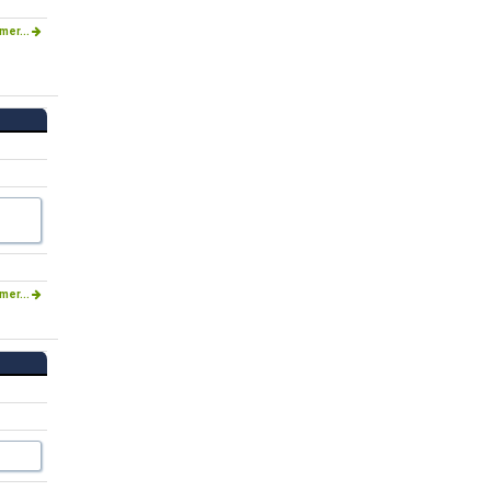
mer...
mer...