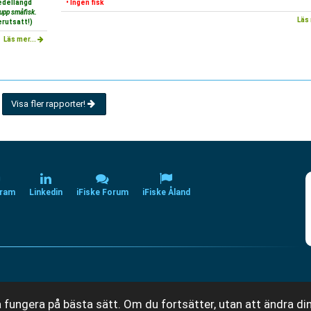
Medellängd
• Ingen fisk
 upp småfisk.
Läs 
rutsatt!)
Läs mer...
Visa fler rapporter!
gram
Linkedin
iFiske Forum
iFiske Åland
 fungera på bästa sätt. Om du fortsätter, utan att ändra din