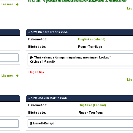
40.50 cm.
"1 gehalten die andere durfte wieder schwimmen. 37cm und 44cm"
Läs mer...
Läs 
07-29
Richard Fredriksson
Fiskemetod:
Flugfiske (Enhand)
Bästa bete:
Fluga - Torrfluga
"Små vakande öringar några hugg men ingen krokad"
Linsell-Ransjö
• Ingen fisk
Läs mer...
Läs 
07-28
Joakim Martinsson
Fiskemetod:
Flugfiske (Enhand)
Bästa bete:
Fluga - Torrfluga
Linsell-Ransjö