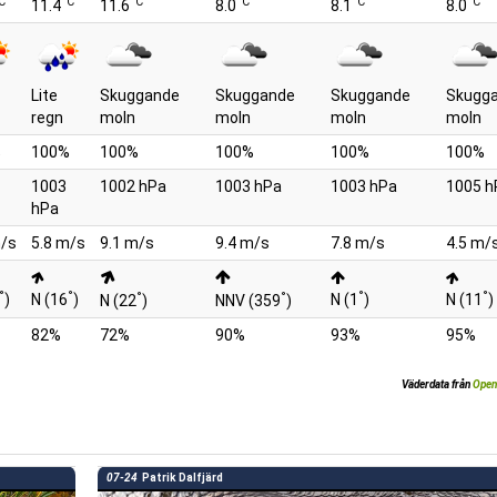
C
°C
°C
°C
°C
°C
11.4
11.6
8.0
8.1
8.0
Lite
Skuggande
Skuggande
Skuggande
Skugg
regn
moln
moln
moln
moln
%
100%
100%
100%
100%
100%
1003
1002 hPa
1003 hPa
1003 hPa
1005 h
hPa
m/s
5.8 m/s
9.1 m/s
9.4 m/s
7.8 m/s
4.5 m/
°
°
°
°
°
°
)
N (16
)
N (1
)
N (11
)
N (22
)
NNV (359
)
82%
72%
90%
93%
95%
Väderdata från
Open
07-24
Patrik Dalfjärd