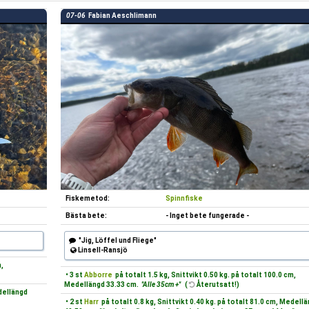
07-06
Fabian Aeschlimann
Fiskemetod:
Spinnfiske
Bästa bete:
- Inget bete fungerade -
"Jig, Löffel und Fliege"
Linsell-Ransjö
m,
• 3 st
Abborre
på totalt 1.5 kg, Snittvikt 0.50 kg. på totalt 100.0 cm,
Medellängd 33.33 cm.
"Alle 35cm +"
(
Återutsatt!)
edellängd
• 2 st
Harr
på totalt 0.8 kg, Snittvikt 0.40 kg. på totalt 81.0 cm, Medell