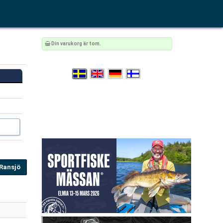
Din varukorg är tom.
-Ransjö