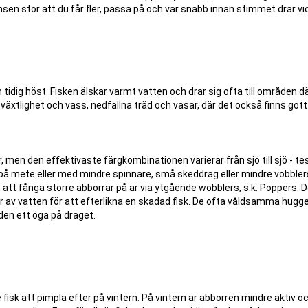
sen stor att du får fler, passa på och var snabb innan stimmet drar vi
idig höst. Fisken älskar varmt vatten och drar sig ofta till områden d
ra växtlighet och vass, nedfallna träd och vasar, där det också finns got
 men den effektivaste färgkombinationen varierar från sjö till sjö - te
 mete eller med mindre spinnare, små skeddrag eller mindre vobbler
 att fånga större abborrar på är via ytgående wobblers, s.k. Poppers. 
r av vatten för att efterlikna en skadad fisk. De ofta våldsamma hugg
den ett öga på draget.
isk att pimpla efter på vintern. På vintern är abborren mindre aktiv oc