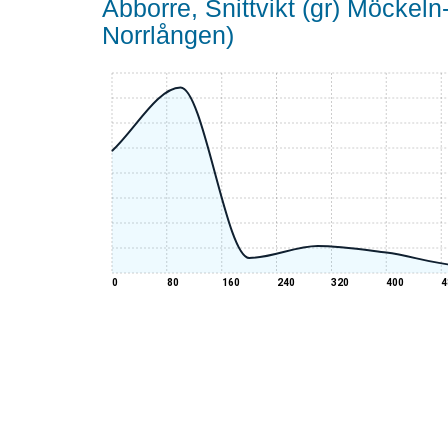
Abborre, Snittvikt (gr) Möckel
Norrlången)
0
80
160
240
320
400
4