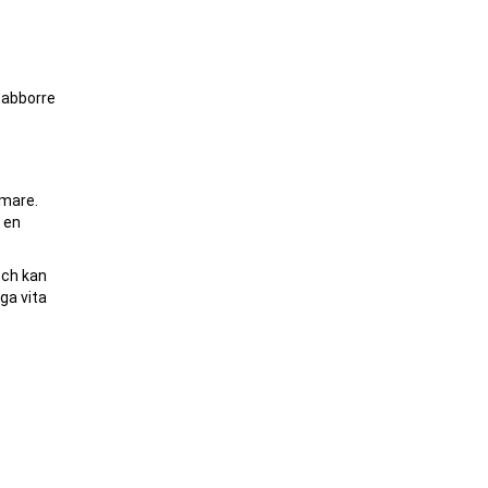
 abborre
mmare.
 en
och kan
ga vita