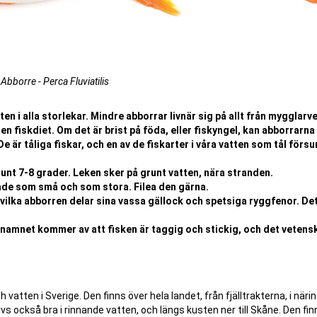
Abborre - Perca Fluviatilis
en i alla storlekar. Mindre abborrar livnär sig på allt från mygglarver
 en fiskdiet. Om det är brist på föda, eller fiskyngel, kan abborrarna 
 är tåliga fiskar, och en av de fiskarter i våra vatten som tål försu
unt 7-8 grader. Leken sker på grunt vatten, nära stranden.
åde som små och som stora. Filea den gärna.
ilka abborren delar sina vassa gällock och spetsiga ryggfenor. Det
namnet kommer av att fisken är taggig och stickig, och det vetens
h vatten i Sverige. Den finns över hela landet, från fjälltrakterna, i näri
vs också bra i rinnande vatten, och längs kusten ner till Skåne. Den fin