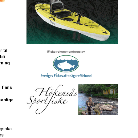
 till
bli
rning
 finns
kapliga
ngsrika
ns