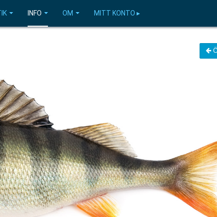
IK
INFO
OM
MITT KONTO ▸
Ö