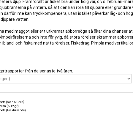
eters djup. Framförallt är fisket bra under tidig vår, d.v.s. februari-ma
 djupbranterna på vintern, så att den kan röra till djupare eller grundare
 därför inte kan tryckkompensera, utan istället påverkar låg- och hö
 djupare vatten.
Agna med maggot eller ett utkramat abborreöga så ökar dina chanser at
 pimpelrörelserna och inte för yvig, då stora rörelser skrämmer abborre
n ibland, och fiska med nätta rörelser. Fiskedrag: Pimpla med vertikal o
gstrapporter från de senaste två åren.
kbete (Svans/Grub)
llan (6-12 gr)
bete (Fiskliknande)