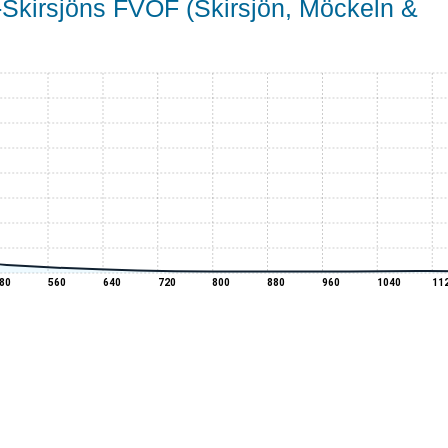
n-Skirsjöns FVOF (Skirsjön, Möckeln &
80
560
640
720
800
880
960
1040
11