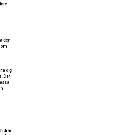
dare
är den
t om
sta dig
s. Det
Dessa
en
h drar