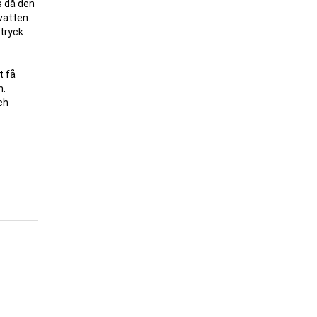
rs då den
 vatten.
gtryck
t få
n.
ch