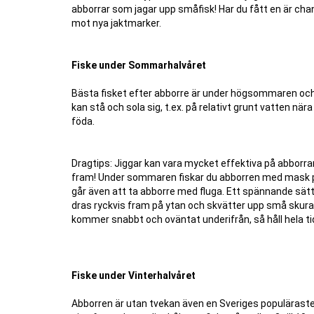
abborrar som jagar upp småfisk! Har du fått en är chan
mot nya jaktmarker.
Fiske under Sommarhalvåret
Bästa fisket efter abborre är under högsommaren och t
kan stå och sola sig, t.ex. på relativt grunt vatten nä
föda.
Dragtips: Jiggar kan vara mycket effektiva på abborrar,
fram! Under sommaren fiskar du abborren med mask på
går även att ta abborre med fluga. Ett spännande sätt
dras ryckvis fram på ytan och skvätter upp små skura
kommer snabbt och oväntat underifrån, så håll hela ti
Fiske under Vinterhalvåret
Abborren är utan tvekan även en Sveriges populäraste f