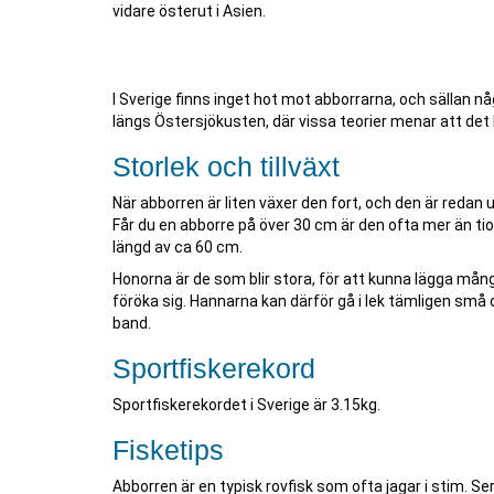
vidare österut i Asien.
I Sverige finns inget hot mot abborrarna, och sällan 
längs Östersjökusten, där vissa teorier menar att de
Storlek och tillväxt
När abborren är liten växer den fort, och den är redan 
Får du en abborre på över 30 cm är den ofta mer än t
längd av ca 60 cm.
Honorna är de som blir stora, för att kunna lägga mång
föröka sig. Hannarna kan därför gå i lek tämligen små
band.
Sportfiskerekord
Sportfiskerekordet i Sverige är 3.15kg.
Fisketips
Abborren är en typisk rovfisk som ofta jagar i stim. 