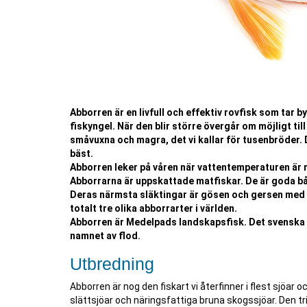
Abborren är en livfull och effektiv rovfisk som tar byt
fiskyngel. När den blir större övergår om möjligt till
småvuxna och magra, det vi kallar för tusenbröder. De
bäst.
Abborren leker på våren när vattentemperaturen är r
Abborrarna är uppskattade matfiskar. De är goda b
Deras närmsta släktingar är gösen och gersen med v
totalt tre olika abborrarter i världen.
Abborren är Medelpads landskapsfisk. Det svenska 
namnet av flod.
Utbredning
Abborren är nog den fiskart vi återfinner i flest sjöar oc
slättsjöar och näringsfattiga bruna skogssjöar. Den tri