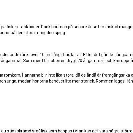
några fiskerestriktioner. Dock har man på senare år sett minskad mängd
t beror på den stora mängden spigg.
under andra året över 10 cm lång i bästa fall. Efter det går det långsa
io år gammal. Som mest blir aborren drygt 20 år gammal, och kan uppnå
a romkorn. Hannarna blir inte lika stora, då de ändå är framgångsrika 
 och unga, medan honorna behöver lite mer storlek. Rommen läggs i lån
Ser du stim skrämd småfisk som hoppas i ytan kan det vara några större