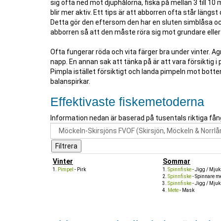
sig ofta ned mot djuphålorna, fiska på mellan 3 till 10 m
blir mer aktiv. Ett tips är att abborren ofta står längst
Detta gör den eftersom den har en sluten simblåsa och
abborren så att den måste röra sig mot grundare eller
Ofta fungerar röda och vita färger bra under vinter. 
napp. En annan sak att tänka på är att vara försiktig i
Pimpla istället försiktigt och landa pimpeln mot botte
balanspirkar.
Effektivaste fiskemetoderna
Information nedan är baserad på tusentals riktiga fån
Vinter
Sommar
Pimpel
- Pirk
Spinnfiske
- Jigg / Mju
Spinnfiske
- Spinnare me
Spinnfiske
- Jigg / Mjuk
Mete
- Mask