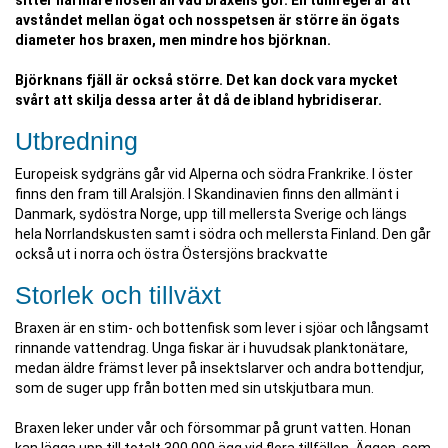
sitter närmare nosen än vad braxens gör. En tumregel är att
avståndet mellan ögat och nosspetsen är större än ögats
diameter hos braxen, men mindre hos björknan.
Björknans fjäll är också större. Det kan dock vara mycket
svårt att skilja dessa arter åt då de ibland hybridiserar.
Utbredning
Europeisk sydgräns går vid Alperna och södra Frankrike. I öster
finns den fram till Aralsjön. I Skandinavien finns den allmänt i
Danmark, sydöstra Norge, upp till mellersta Sverige och längs
hela Norrlandskusten samt i södra och mellersta Finland. Den går
också ut i norra och östra Östersjöns brackvatte
Storlek och tillväxt
Braxen är en stim- och bottenfisk som lever i sjöar och långsamt
rinnande vattendrag. Unga fiskar är i huvudsak planktonätare,
medan äldre främst lever på insektslarver och andra bottendjur,
som de suger upp från botten med sin utskjutbara mun.
Braxen leker under vår och försommar på grunt vatten. Honan