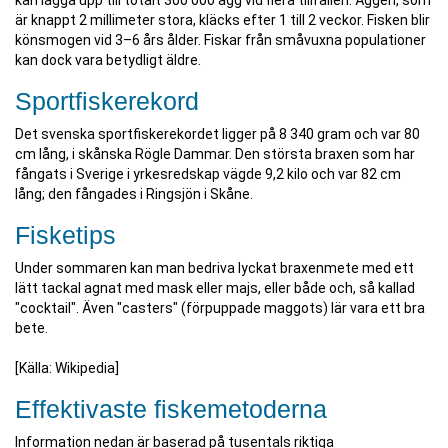
kan lägga upp till totalt 300 000 ägg vid flera tillfällen. Äggen, som
är knappt 2 millimeter stora, kläcks efter 1 till 2 veckor. Fisken blir
könsmogen vid 3–6 års ålder. Fiskar från småvuxna populationer
kan dock vara betydligt äldre.
Sportfiskerekord
Det svenska sportfiskerekordet ligger på 8 340 gram och var 80
cm lång, i skånska Rögle Dammar. Den största braxen som har
fångats i Sverige i yrkesredskap vägde 9,2 kilo och var 82 cm
lång; den fångades i Ringsjön i Skåne.
Fisketips
Under sommaren kan man bedriva lyckat braxenmete med ett
lätt tackal agnat med mask eller majs, eller både och, så kallad
"cocktail". Även "casters" (förpuppade maggots) lär vara ett bra
bete.
[Källa: Wikipedia]
Effektivaste fiskemetoderna
Information nedan är baserad på tusentals riktiga