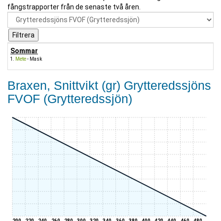
fångstrapporter från de senaste två åren.
Sommar
Mete
- Mask
Braxen, Snittvikt (gr) Grytteredssjöns
FVOF (Grytteredssjön)
200
220
240
260
280
300
320
340
360
380
400
420
440
460
480