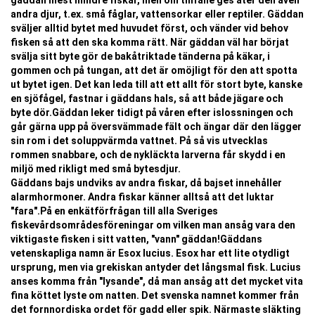
gäddan mest mindre fiskar, men om tillfälle ges äter den även
andra djur, t.ex. små fåglar, vattensorkar eller reptiler. Gäddan
sväljer alltid bytet med huvudet först, och vänder vid behov
fisken så att den ska komma rätt. När gäddan väl har börjat
svälja sitt byte gör de bakåtriktade tänderna på käkar, i
gommen och på tungan, att det är omöjligt för den att spotta
ut bytet igen. Det kan leda till att ett allt för stort byte, kanske
en sjöfågel, fastnar i gäddans hals, så att både jägare och
byte dör.Gäddan leker tidigt på våren efter islossningen och
går gärna upp på översvämmade fält och ängar där den lägger
sin rom i det soluppvärmda vattnet. På så vis utvecklas
rommen snabbare, och de nykläckta larverna får skydd i en
miljö med rikligt med små bytesdjur.
Gäddans bajs undviks av andra fiskar, då bajset innehåller
alarmhormoner. Andra fiskar känner alltså att det luktar
"fara".På en enkätförfrågan till alla Sveriges
fiskevårdsområdesföreningar om vilken man ansåg vara den
viktigaste fisken i sitt vatten, "vann" gäddan!Gäddans
vetenskapliga namn är Esox lucius. Esox har ett lite otydligt
ursprung, men via grekiskan antyder det långsmal fisk. Lucius
anses komma från "lysande", då man ansåg att det mycket vita
fina köttet lyste om natten. Det svenska namnet kommer från
det fornnordiska ordet för gadd eller spik. Närmaste släkting