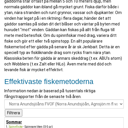
gäddorna står oftast på mellan 5 och 10 meters djup, men
normala gäddor kan ibland gå mycket grunt. Fiska därför både i
ytan, nära stranden och runt grynnor, vassar och djupkanter. Om
vinden har legat på i en riktning i flera dagar, händer det att
gäddor samlas på sidan dit det blåser och väntar på byten med
huvudet "mot" vinden. Gäddan kan fiskas på allt från fluga till
mete med betesfisk. Om du spinnfiskar med drag, variera ditt
fiske och gör ett eller två spinstopp. En allt populärare
fiskemetod efter gädda på senare år är sk Jerkbait. Detta är en
speciell typ av fiskliknande drag som rycks fram nära ytan.
Klassiska beten för gädda är annars skeddrag (t.ex. ABU's atom)
och Wobblers (t.ex Zalt eller HiLo). Även mete med död och
levande fisk är mycket effektivt.
Effektivaste fiskemetoderna
Information nedan är baserad på tusentals riktiga
fångstrapporter från de senaste två åren.
Sommar
Spinnfiske
- Spinnare liten (0-5 gr)