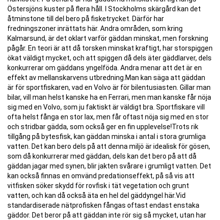
Östersjöns kuster på flera håll. I Stockholms skärgård kan det
åtminstone till del bero på fisketrycket. Därför har
fredningszoner inrättats här. Andra områden, som kring
Kalmarsund, är det oklart varför gäddan minskat, men forskning
pågår. En teori är att då torsken minskat kraftigt, har storspiggen
ökat väldigt mycket, och att spiggen då dels äter gäddlarver, dels
konkurrerar om gäddans yngelföda. Andra menar att det är en
effekt av mellanskarvens utbredning.Man kan säga att gäddan
är för sportfiskaren, vad en Volvo är för bilentusiasten. Gillar man
bilar, vill man helst kanske ha en Ferrari, men man kanske får nöja
sig med en Volvo, som ju faktiskt är väldigt bra. Sportfiskare vill
ofta helst fånga en stor lax, men får oftast nöja sig med en stor
och stridbar gädda, som också ger en fin upplevelse!Trots rik
tillgång på bytesfisk, kan gäddan minska i antal i stora grumliga
vatten. Det kan bero dels på att denna miljö är idealisk för gösen,
som då konkurrerar med gäddan, dels kan det bero på att då
gäddan jagar med synen, blir jakten svårare i grumligt vatten. Det
kan också finnas en omvänd predationseffekt, på så vis att
vitfisken söker skydd för rovfisk i tät vegetation och grunt
vatten, och kan då också äta en hel del gäddyngel här.Vid
standardiserade nätprofisken fångas oftast endast enstaka
gäddor. Det beror på att gäddan inte rör sig så mycket, utan har