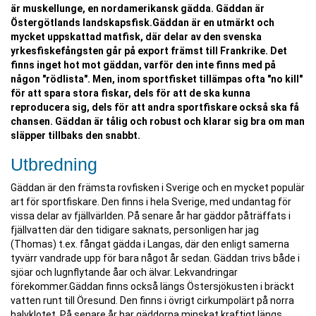
är muskellunge, en nordamerikansk gädda. Gäddan är
Östergötlands landskapsfisk.Gäddan är en utmärkt och
mycket uppskattad matfisk, där delar av den svenska
yrkesfiskefångsten går på export främst till Frankrike. Det
finns inget hot mot gäddan, varför den inte finns med på
någon "rödlista". Men, inom sportfisket tillämpas ofta "no kill"
för att spara stora fiskar, dels för att de ska kunna
reproducera sig, dels för att andra sportfiskare också ska få
chansen. Gäddan är tålig och robust och klarar sig bra om man
släpper tillbaks den snabbt.
Utbredning
Gäddan är den främsta rovfisken i Sverige och en mycket populär
art för sportfiskare. Den finns i hela Sverige, med undantag för
vissa delar av fjällvärlden. På senare år har gäddor påträffats i
fjällvatten där den tidigare saknats, personligen har jag
(Thomas) t.ex. fångat gädda i Langas, där den enligt samerna
tyvärr vandrade upp för bara något år sedan. Gäddan trivs både i
sjöar och lugnflytande åar och älvar. Lekvandringar
förekommer.Gäddan finns också längs Östersjökusten i bräckt
vatten runt till Öresund. Den finns i övrigt cirkumpolärt på norra
halvklotet. På senare år har gäddorna minskat kraftigt längs