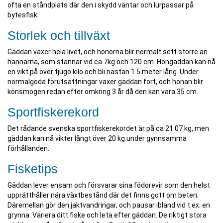
ofta en ståndplats där den i skydd väntar och lurpassar på
bytesfisk.
Storlek och tillväxt
Gäddan växer hela livet, och honorna blir normalt sett större än
hannarna, som stannar vid ca 7kg och 120 cm. Hongäddan kan nå
en vikt på över tjugo kilo och bli nästan 1.5 meter lång. Under
normalgoda förutsättningar växer gäddan fort, och honan blir
könsmogen redan efter omkring 3 år då den kan vara 35 cm.
Sportfiskerekord
Det rådande svenska sportfiskerekordet är på ca 21.07 kg, men
gäddan kan nå vikter långt över 20 kg under gynnsamma
förhållanden.
Fisketips
Gäddan lever ensam och försvarar sina födorevir som den helst
upprätthåller nära växtbestånd där det finns gott om beten.
Däremellan gör den jaktvandringar, och pausar ibland vid t.ex. en
grynna. Variera ditt fiske och leta efter gäddan. De riktigt stora