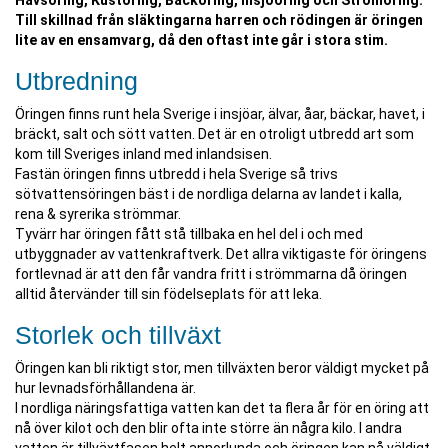
Havsöring, Kustöring, Bäcköring, Insjööring och Strömöring.
Till skillnad från släktingarna harren och rödingen är öringen
lite av en ensamvarg, då den oftast inte går i stora stim.
Utbredning
Öringen finns runt hela Sverige i insjöar, älvar, åar, bäckar, havet, i
bräckt, salt och sött vatten. Det är en otroligt utbredd art som
kom till Sveriges inland med inlandsisen.
Fastän öringen finns utbredd i hela Sverige så trivs
sötvattensöringen bäst i de nordliga delarna av landet i kalla,
rena & syrerika strömmar.
Tyvärr har öringen fått stå tillbaka en hel del i och med
utbyggnader av vattenkraftverk. Det allra viktigaste för öringens
fortlevnad är att den får vandra fritt i strömmarna då öringen
alltid återvänder till sin födelseplats för att leka.
Storlek och tillväxt
Öringen kan bli riktigt stor, men tillväxten beror väldigt mycket på
hur levnadsförhållandena är.
I nordliga näringsfattiga vatten kan det ta flera år för en öring att
nå över kilot och den blir ofta inte större än några kilo. I andra