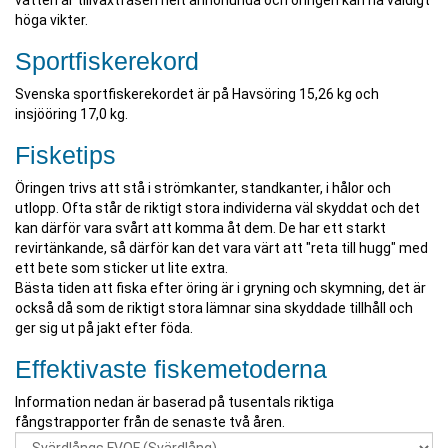
vatten är tillväxtfasen helt annorlunda och öringen kan nå väldigt
höga vikter.
Sportfiskerekord
Svenska sportfiskerekordet är på Havsöring 15,26 kg och
insjööring 17,0 kg.
Fisketips
Öringen trivs att stå i strömkanter, standkanter, i hålor och
utlopp. Ofta står de riktigt stora individerna väl skyddat och det
kan därför vara svårt att komma åt dem. De har ett starkt
revirtänkande, så därför kan det vara värt att "reta till hugg" med
ett bete som sticker ut lite extra.
Bästa tiden att fiska efter öring är i gryning och skymning, det är
också då som de riktigt stora lämnar sina skyddade tillhåll och
ger sig ut på jakt efter föda.
Effektivaste fiskemetoderna
Information nedan är baserad på tusentals riktiga
fångstrapporter från de senaste två åren.