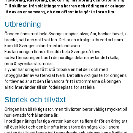
Havsöring, Kustöring, Bäcköring, Insjööring och Strömöring.
Till skillnad från släktingarna harren och rödingen är öringen
lite av en ensamvarg, då den oftast inte går i stora stim.
Utbredning
Öringen finns runt hela Sverige i insjöar, älvar, åar, bäckar, havet, i
bräckt, salt och sött vatten. Det är en otroligt utbredd art som
kom till Sveriges inland med inlandsisen.
Fastän öringen finns utbredd i hela Sverige så trivs
sötvattensöringen bäst i de nordliga delarna av landet i kalla,
rena & syrerika strömmar.
Tyvärr har öringen fått stå tillbaka en hel del i och med
utbyggnader av vattenkraftverk. Det allra viktigaste för öringens
fortlevnad är att den får vandra fritt i strömmarna då öringen
alltid återvänder till sin födelseplats för att leka.
Storlek och tillväxt
Öringen kan bli riktigt stor, men tillväxten beror väldigt mycket på
hur levnadsförhållandena är.
I nordliga näringsfattiga vatten kan det ta flera år för en öring att
nå över kilot och den blir ofta inte större än några kilo. I andra