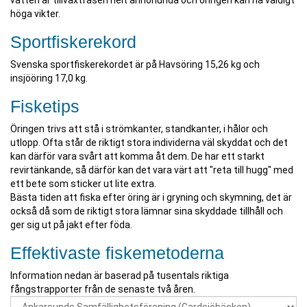
vatten är tillväxtfasen helt annorlunda och öringen kan nå väldigt
höga vikter.
Sportfiskerekord
Svenska sportfiskerekordet är på Havsöring 15,26 kg och
insjööring 17,0 kg.
Fisketips
Öringen trivs att stå i strömkanter, standkanter, i hålor och
utlopp. Ofta står de riktigt stora individerna väl skyddat och det
kan därför vara svårt att komma åt dem. De har ett starkt
revirtänkande, så därför kan det vara värt att "reta till hugg" med
ett bete som sticker ut lite extra.
Bästa tiden att fiska efter öring är i gryning och skymning, det är
också då som de riktigt stora lämnar sina skyddade tillhåll och
ger sig ut på jakt efter föda.
Effektivaste fiskemetoderna
Information nedan är baserad på tusentals riktiga
fångstrapporter från de senaste två åren.