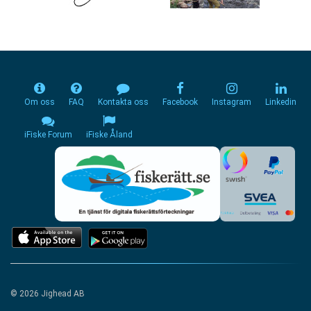
Om oss
FAQ
Kontakta oss
Facebook
Instagram
Linkedin
iFiske Forum
iFiske Åland
© 2026 Jighead AB