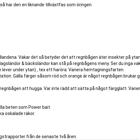
 så har den en liknande tillväxtfas som öringen.
hållandena. Vakar det så betyder det att regnbågen äter insekter på ytan
 dagsländor & bäcksländor kan stå på regnbågens meny. Ser du inga va
m lever under ytan) , tex ett haröra. Variera hemtagningsfarten.
ation. Gälla färger såsom röd och orange är något regnbågen brukar gil
 regnbågen att hugga. Var inte rädd att sätta på något färgglatt. Varie
ella beten som Power bait.
ka oskalade räkor.
gstrapporter från de senaste två åren.