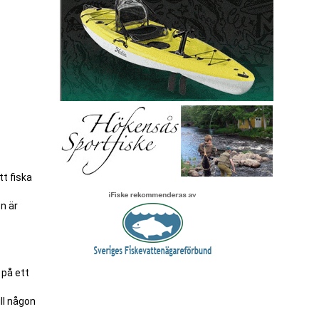
tt fiska
en är
 på ett
ill någon