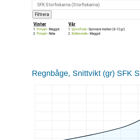
Vinter
Vår
Pimpel
- Maggot
Spinnfiske
- Spinnare mellan (6-12 gr)
Pimpel
- Räka
Bottenmete
- Maggot
Regnbåge, Snittvikt (gr) SFK St