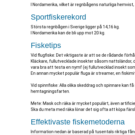
I Nordamerika, vilket är regnbågens naturliga hemvist,
Sportfiskerekord
Största regnbågen i Sverige ligger på 14,16 kg.
I Nordamerika kan de bli upp mot 20 kg.
Fisketips
Vid flugfiske: Det viktigaste är att se de rådande för
Kläckare, fullutvecklade insekter såsom nattsländor,
vara bra att testa en nymf (ej fullutvecklad insekt so
En annan mycket populär fluga är streamer, en fiskimit
Vid spinnfiske: Alla olika skeddrag och spinnare kan få
hemtagningsfarten.
Mete: Mask och räka är mycket populärt, även artifici
Ska du meta med räka lönar det sig ofta att köpa färs
Effektivaste fiskemetoderna
Information nedan är baserad på tusentals riktiga fån