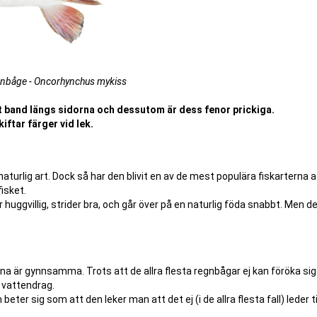
nbåge - Oncorhynchus mykiss
t band längs sidorna och dessutom är dess fenor prickiga.
ftar färger vid lek.
aturlig art. Dock så har den blivit en av de mest populära fiskarterna a
isket.
 huggvillig, strider bra, och går över på en naturlig föda snabbt. Men d
ena är gynnsamma. Trots att de allra flesta regnbågar ej kan föröka sig
l vattendrag.
eter sig som att den leker man att det ej (i de allra flesta fall) leder t