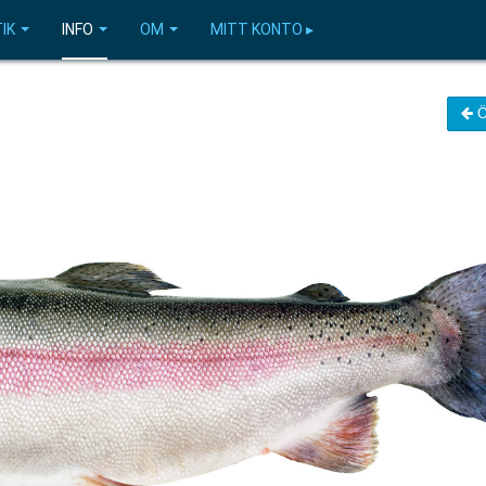
IK
INFO
OM
MITT KONTO ▸
Ö