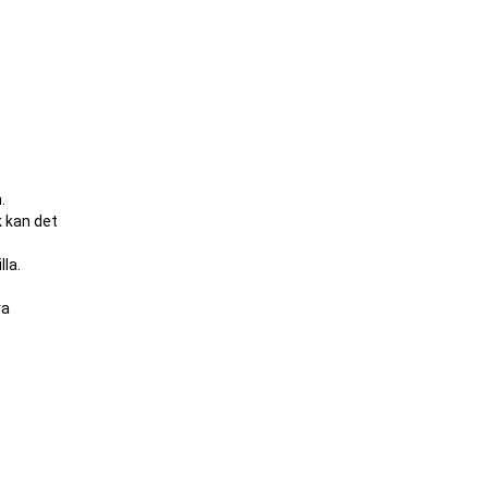
.
k kan det
la.
ra