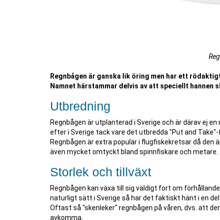
Reg
Regnbågen är ganska lik öring men har ett rödaktig
Namnet härstammar delvis av att speciellt hannen ski
Utbredning
Regnbågen är utplanterad i Sverige och är därav ej en n
efter i Sverige tack vare det utbredda "Put and Take"-f
Regnbågen är extra populär i flugfiskekretsar då den är
även mycket omtyckt bland spinnfiskare och metare.
Storlek och tillväxt
Regnbågen kan växa till sig väldigt fort om förhålland
naturligt sätt i Sverige så har det faktiskt hänt i en de
Oftast så "skenleker" regnbågen på våren, dvs. att den b
avkomma.