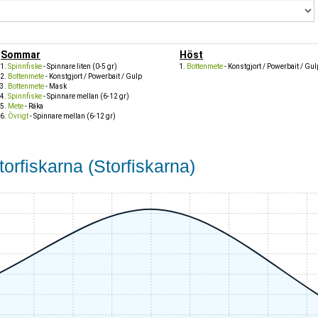
Sommar
Höst
Spinnfiske
- Spinnare liten (0-5 gr)
Bottenmete
- Konstgjort / Powerbait / Gul
Bottenmete
- Konstgjort / Powerbait / Gulp
Bottenmete
- Mask
Spinnfiske
- Spinnare mellan (6-12 gr)
Mete
- Räka
Övrigt
- Spinnare mellan (6-12 gr)
orfiskarna (Storfiskarna)