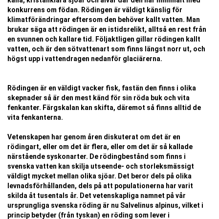
kalla, kristallklara sjöar och älvar där den har minimalt med
konkurrens om födan. Rödingen är väldigt känslig för
klimatförändringar eftersom den behöver kallt vatten. Man
brukar säga att rödingen är en istidsrelikt, alltså en rest från
en svunnen och kallare tid. Följaktligen gillar rödingen kallt
vatten, och är den sötvattenart som finns längst norr ut, och
högst upp i vattendragen nedanför glaciärerna.
Rödingen är en väldigt vacker fisk, fastän den finns i olika
skepnader så är den mest känd för sin röda buk och vita
fenkanter. Färgskalan kan skifta, däremot så finns alltid de
vita fenkanterna.
Vetenskapen har genom åren diskuterat om det är en
rödingart, eller om det är flera, eller om det är så kallade
närstående syskonarter. De rödingbestånd som finns i
svenska vatten kan skilja utseende- och storleksmässigt
väldigt mycket mellan olika sjöar. Det beror dels på olika
levnadsförhållanden, dels på att populationerna har varit
skilda åt tusentals år. Det vetenskapliga namnet på vår
ursprungliga svenska röding är nu Salvelinus alpinus, vilket i
princip betyder (från tyskan) en röding som lever i