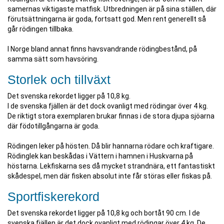
samernas viktigaste matfisk. Utbredningen är på sina ställen, där
förutsättningarna är goda, fortsatt god. Men rent generellt så
går rödingen tillbaka.
I Norge bland annat finns havsvandrande rödingbestånd, på
samma sätt som havsöring.
Storlek och tillväxt
Det svenska rekordet ligger på 10,8 kg.
I de svenska fjällen är det dock ovanligt med rödingar över 4 kg.
De riktigt stora exemplaren brukar finnas i de stora djupa sjöarna
där födotillgångarna är goda.
Rödingen leker på hösten. Då blir hannarna rödare och kraftigare.
Rödinglek kan beskådas i Vättern i hamnen i Huskvarna på
höstarna. Lekfiskarna ses då mycket strandnära, ett fantastiskt
skådespel, men där fisken absolut inte får störas eller fiskas på.
Sportfiskerekord
Det svenska rekordet ligger på 10,8 kg och bortåt 90 cm. I de
svenska fjällen är det dock ovanligt med rödingar över 4 kg. De