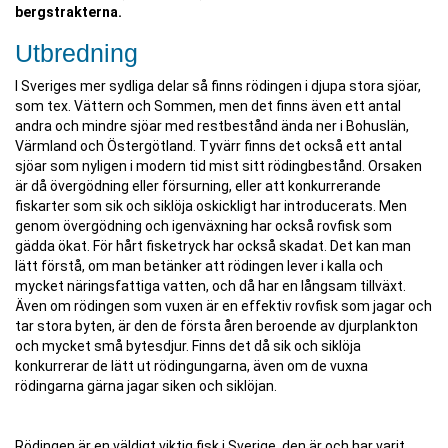
bergstrakterna.
Utbredning
I Sveriges mer sydliga delar så finns rödingen i djupa stora sjöar,
som tex. Vättern och Sommen, men det finns även ett antal
andra och mindre sjöar med restbestånd ända ner i Bohuslän,
Värmland och Östergötland. Tyvärr finns det också ett antal
sjöar som nyligen i modern tid mist sitt rödingbestånd. Orsaken
är då övergödning eller försurning, eller att konkurrerande
fiskarter som sik och siklöja oskickligt har introducerats. Men
genom övergödning och igenväxning har också rovfisk som
gädda ökat. För hårt fisketryck har också skadat. Det kan man
lätt förstå, om man betänker att rödingen lever i kalla och
mycket näringsfattiga vatten, och då har en långsam tillväxt.
Även om rödingen som vuxen är en effektiv rovfisk som jagar och
tar stora byten, är den de första åren beroende av djurplankton
och mycket små bytesdjur. Finns det då sik och siklöja
konkurrerar de lätt ut rödingungarna, även om de vuxna
rödingarna gärna jagar siken och siklöjan.
Rödingen är en väldigt viktig fisk i Sverige, den är och har varit