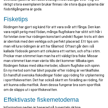
riktigt stora exemplaren brukar finnas i de stora djupa sjöarna där
födotillgångarna är goda.
Fisketips
Rödingen har gjort sig känd för att vara svår att fånga. Den kan
vara rejält petig med födan, många flugfiskare har slitit sitt hår i
förtvivlan över hur rödingen konstant undvikt flugan trots att den
är identisk med den verkliga och perfekt placerad. Ett tips om
man vill lura rödingen är att ha tålamod. Oftast går den i så
kallade födosök genom att cirkulera ett vatten, och ofta i stim.
Prickar man stimmet kan man ha ett väldigt bra fiske. Missar
man stimmet kan man vänta tills det kommer tillbaka igen.
Rödingen fiskas med olika metoder, såsom flugfiske och spinn.
En ny metod som har blivit populär efter röding är vertikalfiske.
En handfull svenska fiskodlingar föder upp röding för utplantering
i sportfiskevatten. Det har också skett en förädling av röding, för
att kunna odla matfisk. Även dessa fungerar bra som sportfisk
om de släpps ut i sportfiskevatten.
Effektivaste fiskemetoderna
Information nedan är baserad på tusentals riktiga