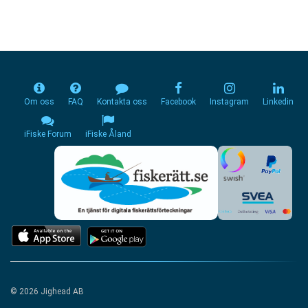
Om oss
FAQ
Kontakta oss
Facebook
Instagram
Linkedin
iFiske Forum
iFiske Åland
© 2026 Jighead AB