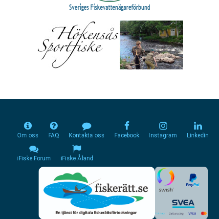
Om oss
FAQ
Kontakta oss
Facebook
Instagram
Linkedin
iFiske Forum
iFiske Åland