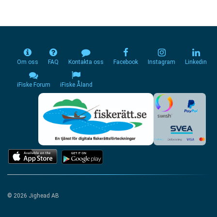
Om oss
FAQ
Kontakta oss
Facebook
Instagram
Linkedin
iFiske Forum
iFiske Åland
© 2026 Jighead AB