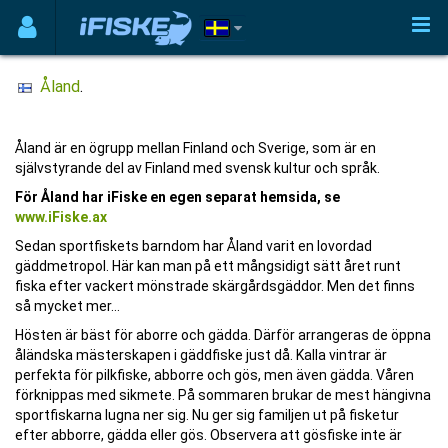
Åland
.
Åland är en ögrupp mellan Finland och Sverige, som är en
självstyrande del av Finland med svensk kultur och språk.
För Åland har iFiske en egen separat hemsida, se
www.iFiske.ax
Sedan sportfiskets barndom har Åland varit en lovordad
gäddmetropol. Här kan man på ett mångsidigt sätt året runt
fiska efter vackert mönstrade skärgårdsgäddor. Men det finns
så mycket mer…
Hösten är bäst för aborre och gädda. Därför arrangeras de öppna
åländska mästerskapen i gäddfiske just då. Kalla vintrar är
perfekta för pilkfiske, abborre och gös, men även gädda. Våren
förknippas med sikmete. På sommaren brukar de mest hängivna
sportfiskarna lugna ner sig. Nu ger sig familjen ut på fisketur
efter abborre, gädda eller gös. Observera att gösfiske inte är