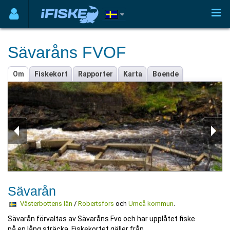
Sävaråns FVOF
Om
Fiskekort
Rapporter
Karta
Boende
Sävarån
Västerbottens län
/
Robertsfors
och
Umeå kommun
.
Sävarån förvaltas av Sävaråns Fvo och har upplåtet fiske
på en lång sträcka. Fiskekortet gäller från