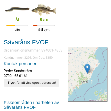
Ål
Gärs
Lite
Sällsynt
Sävaråns FVOF
Organisationsnummer: 894001-4353
Kundnummer: 3298, Område: 3359.
Kontaktpersoner
Peder Sandström
0790 - 65 61 61
Tryck för att visa epost-adressen!
Fiskeområden i närheten av
Sävaråns FVOF