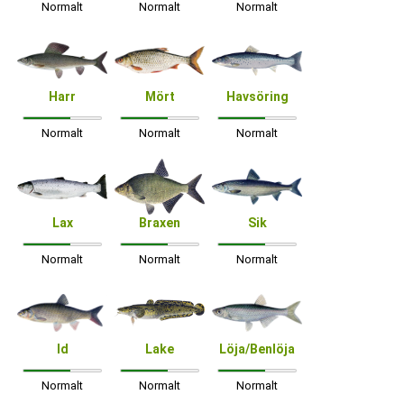
Normalt
Normalt
Normalt
Harr
Mört
Havsöring
Normalt
Normalt
Normalt
Lax
Braxen
Sik
Normalt
Normalt
Normalt
Id
Lake
Löja/Benlöja
Normalt
Normalt
Normalt