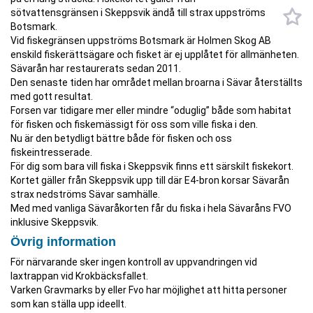
sötvattensgränsen i Skeppsvik ändå till strax uppströms
Botsmark.
Vid fiskegränsen uppströms Botsmark är Holmen Skog AB
enskild fiskerättsägare och fisket är ej upplåtet för allmänheten.
Sävarån har restaurerats sedan 2011.
Den senaste tiden har området mellan broarna i Sävar återställts
med gott resultat.
Forsen var tidigare mer eller mindre “oduglig” både som habitat
för fisken och fiskemässigt för oss som ville fiska i den.
Nu är den betydligt bättre både för fisken och oss
fiskeintresserade.
För dig som bara vill fiska i Skeppsvik finns ett särskilt fiskekort.
Kortet gäller från Skeppsvik upp till där E4-bron korsar Sävarån
strax nedströms Sävar samhälle.
Med med vanliga Sävaråkorten får du fiska i hela Sävaråns FVO
inklusive Skeppsvik.
Övrig information
För närvarande sker ingen kontroll av uppvandringen vid
laxtrappan vid Krokbäcksfallet.
Varken Gravmarks by eller Fvo har möjlighet att hitta personer
som kan ställa upp ideellt.