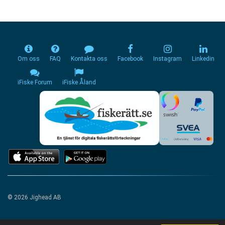
Om oss
FAQ
Kontakta oss
Facebook
Instagram
Linkedin
iFiske Forum
iFiske Åland
© 2026 Jighead AB