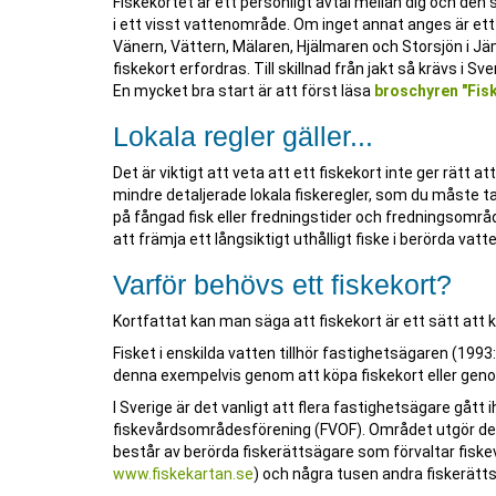
Fiskekortet är ett personligt avtal mellan dig och den 
i ett visst vattenområde. Om inget annat anges är ett fi
Vänern, Vättern, Mälaren, Hjälmaren och Storsjön i Jä
fiskekort erfordras. Till skillnad från jakt så krävs i Sv
En mycket bra start är att först läsa
broschyren "Fisk
Lokala regler gäller...
Det är viktigt att veta att ett fiskekort inte ger rätt a
mindre detaljerade lokala fiskeregler, som du måste ta
på fångad fisk eller fredningstider och fredningsområden
att främja ett långsiktigt uthålligt fiske i berörda vatt
Varför behövs ett fiskekort?
Kortfattat kan man säga att fiskekort är ett sätt att k
Fisket i enskilda vatten tillhör fastighetsägaren (199
denna exempelvis genom att köpa fiskekort eller genom
I Sverige är det vanligt att flera fastighetsägare gåt
fiskevårdsområdesförening (FVOF). Området utgör de
består av berörda fiskerättsägare som förvaltar fisk
www.fiskekartan.se
) och några tusen andra fiskerätts