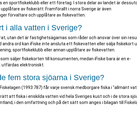
 en sportfiskeklubb eller ett företag. I stora delar av landet är dessu
låtare av fiskerätt. Framförallt i norra Sverige är även
er förvaltare och upplåtare av fiskevatten.
rt i alla vatten i Sverige?
iserat, utan det är fastighetsägarnas som råder och ansvar över sin res
ed andra ord kan iFiske inte ansluta ett fiskevatten eller sälja fiskekort 
ing, sportfiskeklubb eller annan upplåtare av fiskevatten.
om säljer fiskekorten till konsumenten, medan iFiske bara är en e-
 utfärdas elektroniskt.
 de fem stora sjöarna i Sverige?
t Fiskelagen (1993:787) får varje svensk medborgare fiska i "allmänt va
tt att fiska i enskilda vatten vid hela Sveriges kust och i de stora sj
tland, i den omfattning och på det sätt som anges i bilagan till Fiskel