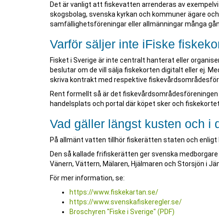
Det är vanligt att fiskevatten arrenderas av exempelvis
skogsbolag, svenska kyrkan och kommuner ägare och upp
samfällighetsföreningar eller allmänningar många gång
Varför säljer inte iFiske fiskeko
Fisket i Sverige är inte centralt hanterat eller organ
beslutar om de vill sälja fiskekorten digitalt eller ej. M
skriva kontrakt med respektive fiskevårdsområdesfören
Rent formellt så är det fiskevårdsområdesföreningen s
handelsplats och portal där köpet sker och fiskekortet
Vad gäller längst kusten och i
På allmänt vatten tillhör fiskerätten staten och enlig
Den så kallade frifiskerätten ger svenska medborgare rä
Vänern, Vättern, Mälaren, Hjälmaren och Storsjön i Jäm
För mer information, se:
https://www.fiskekartan.se/
https://www.svenskafiskeregler.se/
Broschyren "Fiske i Sverige" (PDF)