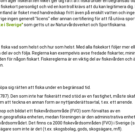
som äger fiskerätten vilket ger dig rätt att fiska under en begränsad ti
skekort personligt och vid en kontroll krävs att du kan legitimera dig. 
mtland är fisket med handredskap fritt även på enskilt vatten och inge
erige ingen generell "licens" eller annan certifiering för att få utöva spor
e i Sverige"
som getts ut av Naturvårdsverket och Sportfiskarna.
tt fiska vad som helst och hur som helst. Med alla fiskekort följer mer el
 del av och följa. Reglerna kan exempelvis avse fredade fiskarter, min
 för någon fiskart. Fiskereglerna är en viktig del av fiskevården och är 
en.
öpa sig rätten att fiska under en begränsad tid.
3:787). Den som inte har fiskerätt med stöd av en fastighet, måste skaf
 att teckna en annan form av nyttjanderättsavtal, t.ex. ett arrende.
t ihop och bildat ett fiskevårdsområde (FVO) som förvaltas av en
n geografiska enheten, medan föreningen är den administrativa enhe
evårdsområdet. Det finns ca 2000 fiskevårdsområden (FVO) i Sverige (
ägare som inte är det (t.ex. skogsbolag, gods, skogsägare, mfl).