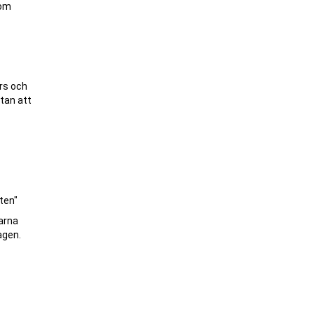
tom
urs och
utan att
tten"
öarna
agen.