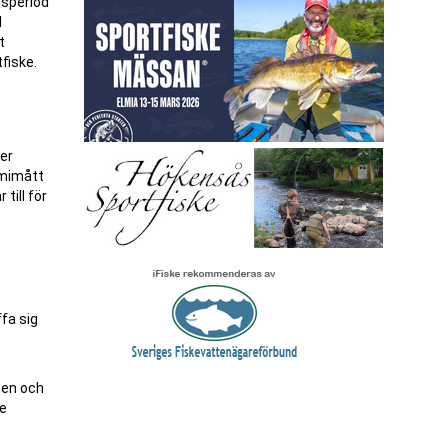
dsperiod
I
t
tfiske.
ler
imimått
till för
fa sig
ten och
se