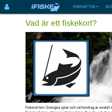
FISKEVATTEN
BUT
Vad är ett fiskekort?
Fiskerätten i Sveriges sjöar och vattendrag är enskilt ä