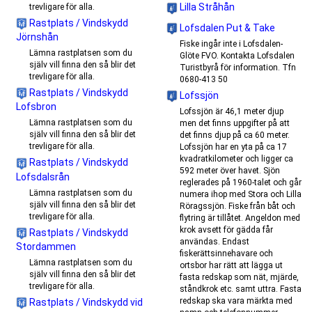
Lilla Stråhån
trevligare för alla.
Rastplats / Vindskydd
Lofsdalen Put & Take
Jörnshån
Fiske ingår inte i Lofsdalen-
Lämna rastplatsen som du
Glöte FVO. Kontakta Lofsdalen
själv vill finna den så blir det
Turistbyrå för information. Tfn
trevligare för alla.
0680-413 50
Rastplats / Vindskydd
Lofssjön
Lofsbron
Lofssjön är 46,1 meter djup
Lämna rastplatsen som du
men det finns uppgifter på att
själv vill finna den så blir det
det finns djup på ca 60 meter.
trevligare för alla.
Lofssjön har en yta på ca 17
kvadratkilometer och ligger ca
Rastplats / Vindskydd
592 meter över havet. Sjön
Lofsdalsrån
reglerades på 1960-talet och går
Lämna rastplatsen som du
numera ihop med Stora och Lilla
själv vill finna den så blir det
Röragssjön. Fiske från båt och
trevligare för alla.
flytring är tillåtet. Angeldon med
krok avsett för gädda får
Rastplats / Vindskydd
användas. Endast
Stordammen
fiskerättsinnehavare och
Lämna rastplatsen som du
ortsbor har rätt att lägga ut
själv vill finna den så blir det
fasta redskap som nät, mjärde,
trevligare för alla.
ståndkrok etc. samt uttra. Fasta
redskap ska vara märkta med
Rastplats / Vindskydd vid