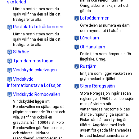
namn och telefonnummer.
skoterled
Öring, abborre, lake, mört och
Lämna rastplatsen som du
gädda.
själv vill finna den så blir det
Lofsådammen
trevligare för alla.
Övre delen är numera en dam
Rastplats Lofsådammen
som mynnar ut i Lofsån.
Lämna rastplatsen som du
Långtjärn
själv vill finna den så blir det
trevligare för alla.
Ol-Hanstjärn
Stôrôse
En fin tjärn som lämpar sig för
flugfiske. Öring.
Tjärndammsstugan
Ruttjärn
Vindskydd cykelvägen
En tjärn som ligger vackert i en
Vindskydd
gryta nedanför fjället.
informationstavla Lofssjön
Stora Röragssjön
Stora Röragssjön ingår sedan
Vindskydd Rombovallen
regleringen 1960-talet i Lofssjön
Vindskyddet ligger intill
men på vintern när
Rombovallen en själastuga där
vattenmagasinet töms bildas
pilgrimer stannade för rast och
åter de ursprungliga sjöarna.
vila. Där finns också en
Fiske från båt och flytring är
gravplats från 1000-talet. Förbi
tillåtet. Angeldon med krok
Rombovallen går Romboleden,
avsett för gädda får användas.
och vidare till Nidaros
Endast fiskerättsinnehavare
(Trondheim). Romboleden är