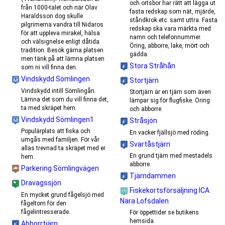
och ortsbor har rätt att lägga ut
från 1000-talet och när Olav
fasta redskap som nät, mjärde,
Haraldsson dog skulle
ståndkrok etc. samt uttra. Fasta
pilgrimerna vandra till Nidaros
redskap ska vara märkta med
för att uppleva mirakel, hälsa
namn och telefonnummer.
och välsignelse enligt dåtida
Öring, abborre, lake, mört och
tradition. Besök gärna platsen
gädda.
men tänk på att lämna platsen
Stora Stråhån
som ni vill finna den.
Vindskydd Sömlingen
Stortjärn
Vindskydd intill Sömlingån.
Stortjärn är en tjärn som även
Lämna det som du vill finna det,
lämpar sig för flugfiske. Öring
ta med skräpet hem.
och abborre.
Vindskydd Sömlingen1
Stråsjön
Populärplats att fiska och
En vacker fjällsjö med röding.
umgås med familjen. För vår
Svartåstjärn
allas trevnad ta skräpet med er
En grund tjärn med mestadels
hem.
abborre.
Parkering Sömlingvägen
Tjärndammen
Dravagssjön
Fiskekortsförsäljning ICA
En mycket grund fågelsjö med
Nära Lofsdalen
fågeltorn för den
fågelintresserade.
För öppettider se butikens
hemsida.
Abborrtjärn