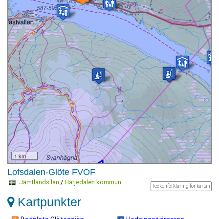
1 km
Lofsdalen-Glöte FVOF
Jämtlands län
/
Härjedalen kommun
.
Teckenförklaring för kartan
Kartpunkter