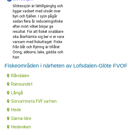
Glötessjön är lättillgänglig och
ligger vackert med utsikt över
byn och fjällen. I sjön pågår
sedan flera år reduceringsfiske
efter mört vilket börjar ge
resultat. För att fisket snabbare
ska återhämta sig ber vi er vara
varsam med fiskuttaget. Fiske
från båt och flytring är tillåtet.
Öring, abborre, lake, gädda och
harr.
Fiskeområden i närheten av Lofsdalen-Glöte FVOF
Råndalen
Ransundet
Långå
Sörvattnets FVF vatten
Hede
Särna-Idre
Hedeviken