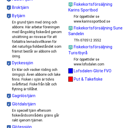
Fiskekortsförsäljning
Broktjärn
Karins Sportbod
Bytjärn
För öppettider se
www.karinssportbod.se
En grund tjärn med öring och
abborre. Här arbetar föreningen
Fiskekortsförsäljning Sune
med långsiktig fiskevård genom
Sandelin
utsättning av risvasar för att
Tfn 070512 3552
förbättra levnadsvillkoren för
Fiskekortsförsäljning
det naturliga fiskbeståndet som
främst består av abborre och
Turistbyrå
öring.
För öppettider se
Dyckessjön
www.lofsdalen.com
En klar och vacker röding och
Lofsdalen-Glöte FVO
öringsjö. Även abborre och lake
Put & Takefiske
finns. Fisken i sjön är tidvis
svårflirtad. Fiske från båt och
flytring är tillåtet.
Gagnlöstjärn
Glötdalstjärn
En speciell tjärn eftersom
fiskevårdsområdets gräns går
rakt igenom tjärnen.
Glötessjön