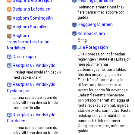
Badplats Glötessjön
Hedningstjärnarna
Hedningstjärnarna består av
Badplats Lofsdalen
flera tjärnar med abborre och
gädda.
Vägbom Sömlingsån
Häggbergstjärnen
Vägbom Sörvallen
Körsbäcktjärn
Vägbom
Öring.
transformatorstation
Lilla Röragssjön
Nordiåsen
Lilla Röragssjön ingår sedan
Dammkojan
regleringen 1960-talet i Lofssjön
men på vintern när
Rastplats / Vindskydd
vattenmagasinet töms bildas
Trevligt vindskydd i fin badvik
åter den ursprungliga sjön.
med vacker utsikt.
Fiske från båt och flytring är
Rastplats / Vindskydd
tillåtet. Angeldon med krok
avsett för gädda får användas.
Dyckessjön
Endast fiskerättsinnehavare
Lämna rastplatsen som du
och ortsbor har rätt att lägga ut
själv vill finna den så blir det
fasta redskap som nät, mjärde,
trevligare för alla.
ståndkrok etc. samt uttra. Fasta
Rastplats / Vindskydd
redskap ska vara märkta med
Glötdalen
namn och telefonnummer.
Öring, abborre, lake, mört och
Lämna rastplatsen som du
gädda.
själv vill finna den så blir det