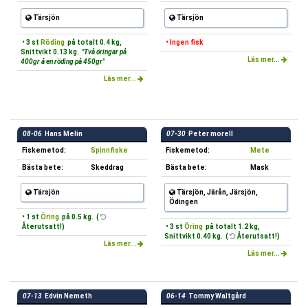
Tärsjön
Tärsjön
• 3 st
Röding
på totalt 0.4 kg,
• Ingen fisk
Snittvikt 0.13 kg.
"Två öringar på
Läs mer...
400gr å en röding på 450gr"
Läs mer...
08-06
Hans Melin
07-30
Peter morell
Fiskemetod:
Spinnfiske
Fiskemetod:
Mete
Bästa bete:
Skeddrag
Bästa bete:
Mask
Tärsjön
Tärsjön, Järån, Järsjön,
Ödingen
• 1 st
Öring
på 0.5 kg. (
Återutsatt!)
• 3 st
Öring
på totalt 1.2 kg,
Snittvikt 0.40 kg. (
Återutsatt!)
Läs mer...
Läs mer...
07-13
Edvin Nemeth
06-14
Tommy Waltgård