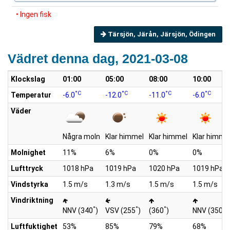
• Ingen fisk
Tärsjön, Järån, Järsjön, Ödingen
Vädret denna dag, 2021-03-08
Klockslag
01:00
05:00
08:00
10:00
°C
°C
°C
°C
Temperatur
-6.0
-12.0
-11.0
-6.0
Väder
Några moln
Klar himmel
Klar himmel
Klar himme
Molnighet
11%
6%
0%
0%
Lufttryck
1018 hPa
1019 hPa
1020 hPa
1019 hPa
Vindstyrka
1.5 m/s
1.3 m/s
1.5 m/s
1.5 m/s
Vindriktning
°
°
°
°
NNV (340
)
VSV (255
)
(360
)
NNV (350
)
Luftfuktighet
53%
85%
79%
68%