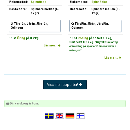
Fiskemetod:
Spinnfiske
Fiskemetod:
Spinnfiske
Bästa bete:
Spinnare mellan (6-
Bästa bete:
Spinnare mellan (6-
12 gr)
12 gr)
Tärsjön, Järån, Järsjön,
Tärsjön, Järån, Järsjön,
Ödingen
Ödingen
• 1 st
Öring
på 0.2 kg.
• 3 st
Röding
på totalt 1.1 kg,
Snittvikt 0.37 kg.
"Grymt fiske öring
Läs mer...
och röding på spinnare! Fisken vakar i
hela sjön"
Läs mer...
Visa fler rapporter!
Din varukorg är tom.