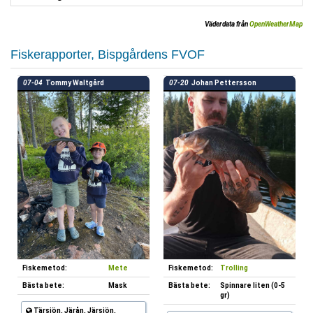
Väderdata från
OpenWeatherMap
Fiskerapporter, Bispgårdens FVOF
07-04
Tommy Waltgård
07-20
Johan Pettersson
Fiskemetod:
Mete
Fiskemetod:
Trolling
Bästa bete:
Mask
Bästa bete:
Spinnare liten (0-5
gr)
Tärsjön, Järån, Järsjön,