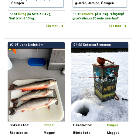
Ödingen
Järån, Järsjön, Ödingen
• 3 st
Öring
på totalt 0.4 kg,
• 1 st
Abborre
på 0.7 kg.
"Fångad på
Snittvikt 0.13 kg.
grunt vatten, ca 20 meter ifrån land"
Läs mer...
Läs mer...
02-05
Jens Lindström
01-08
Katarina Brorsson
Fiskemetod:
Pimpel
Fiskemetod:
Pimpel
Bästa bete:
Maggot
Bästa bete:
Maggot