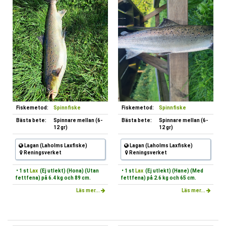
Fiskemetod:
Spinnfiske
Fiskemetod:
Spinnfiske
Bästa bete:
Spinnare mellan (6-
Bästa bete:
Spinnare mellan (6-
12 gr)
12 gr)
Lagan (Laholms Laxfiske)
Lagan (Laholms Laxfiske)
Reningsverket
Reningsverket
• 1 st
Lax
(Ej utlekt) (Hona) (Utan
• 1 st
Lax
(Ej utlekt) (Hane) (Med
fettfena) på 6.4 kg och 89 cm.
fettfena) på 2.6 kg och 65 cm.
Läs mer...
Läs mer...