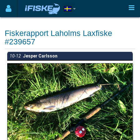
Fiskerapport Laholms Laxfiske
#239657
10-12
Jesper Carlsson