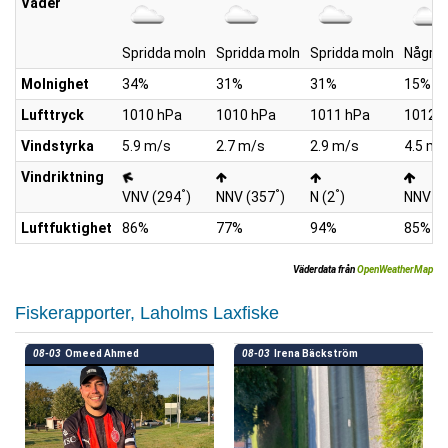
Väder
Spridda moln
Spridda moln
Spridda moln
Några 
Molnighet
34%
31%
31%
15%
Lufttryck
1010 hPa
1010 hPa
1011 hPa
1012 
Vindstyrka
5.9 m/s
2.7 m/s
2.9 m/s
4.5 m/
Vindriktning
°
°
°
VNV (294
)
NNV (357
)
N (2
)
NNV (
Luftfuktighet
86%
77%
94%
85%
Väderdata från
OpenWeatherMap
Fiskerapporter, Laholms Laxfiske
08-03
Omeed Ahmed
08-03
Irena Bäckström