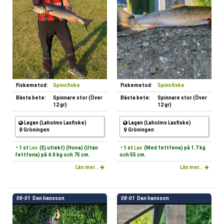
Fiskemetod:
Spinnfiske
Fiskemetod:
Spinnfiske
Bästa bete:
Spinnare stor (Över
Bästa bete:
Spinnare stor (Över
12 gr)
12 gr)
Lagan (Laholms Laxfiske)
Lagan (Laholms Laxfiske)
Gröningen
Gröningen
• 1 st
Lax
(Ej utlekt) (Hona) (Utan
• 1 st
Lax
(Med fettfena) på 1.7 kg
fettfena) på 4.0 kg och 75 cm.
och 55 cm.
Läs mer...
Läs mer...
08-01
Dan hansson
08-01
Dan hansson