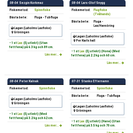
08-04
Sezgin Korkmaz
08-04
Lars-Olof Snygg
Fiskemetod:
Spinnfiske
Fiskemetod:
Flugfiske
(Tvåhands)
Bästa bete:
Fluga - Tubfluga
Bästa bete:
Fluga -
Lax/Havsöring
Lagan (Laholms Laxfiske)
Gröningen
Lagan (Laholms Laxfiske)
Per Karls hall
• 1 st
Lax
(Ej utlekt) (Utan
fettfena) på 6.3 kg och 89 cm.
• 1 st
Lax
(Ej utlekt) (Hona) (Med
Läs mer...
fettfena) på 2.2 kg och 60 cm.
Läs mer...
08-04
Peter Kalnak
07-31
Stanko Efternamn
Fiskemetod:
Spinnfiske
Fiskemetod:
Spinnfiske
Bästa bete:
Fluga - Tubfluga
Lagan (Laholms Laxfiske)
Gröningen
Lagan (Laholms Laxfiske)
Gröningen
• 1 st
Lax
(Ej utlekt) (Med
fettfena) på 3.2 kg och 62 cm.
• 1 st
Lax
(Ej utlekt) (Hane) (Utan
Läs mer...
fettfena) på 3.5 kg och 70 cm.
Läs mer...