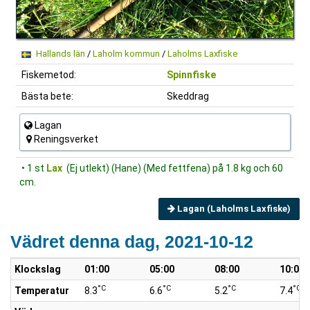
Hallands län
/
Laholm kommun
/
Laholms Laxfiske
Fiskemetod:
Spinnfiske
Bästa bete:
Skeddrag
Lagan
Reningsverket
• 1 st
Lax
(Ej utlekt) (Hane) (Med fettfena) på 1.8 kg och 60
cm.
Lagan (Laholms Laxfiske)
Vädret denna dag, 2021-10-12
Klockslag
01:00
05:00
08:00
10:00
°C
°C
°C
°C
Temperatur
8.3
6.6
5.2
7.4