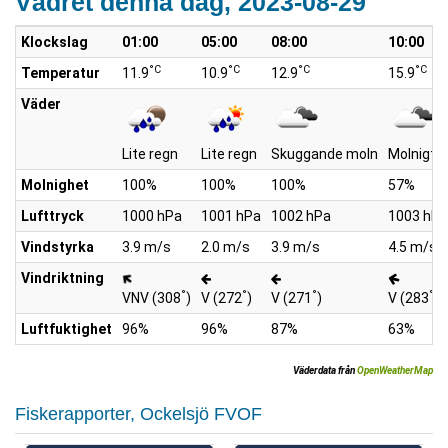
Vädret denna dag, 2023-08-29
Klockslag
01:00
05:00
08:00
10:00
°C
°C
°C
°C
Temperatur
11.9
10.9
12.9
15.9
Väder
Lite regn
Lite regn
Skuggande moln
Molnigt
Molnighet
100%
100%
100%
57%
Lufttryck
1000 hPa
1001 hPa
1002 hPa
1003 hPa
Vindstyrka
3.9 m/s
2.0 m/s
3.9 m/s
4.5 m/s
Vindriktning
°
°
°
°
VNV (308
)
V (272
)
V (271
)
V (283
)
Luftfuktighet
96%
96%
87%
63%
Väderdata från
OpenWeatherMap
Fiskerapporter, Ockelsjö FVOF