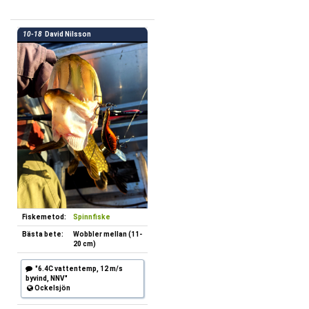
10-18
David Nilsson
Fiskemetod:
Spinnfiske
Bästa bete:
Wobbler mellan (11-
20 cm)
"6.4C vattentemp, 12 m/s
byvind, NNV"
Ockelsjön