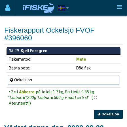
Fiskerapport Ockelsjö FVOF
#396060
08-29
Kjell Forsgren
Fiskemetod:
Mete
Bästa bete:
Död fisk
Ockelsjön
• 2 st
Abborre
på totalt 1.7 kg, Snittvikt 0.85 kg.
"1abborre1200g 1abborre 500 g + mört ca 5 st"
(
Återutsatt!)
Ockelsjön