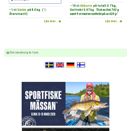
• 10 st
Abborre
på totalt 0.7 kg,
• 1 st
Gädda
på 8.0 kg. (
Snittvikt 0.07 kg.
"Fick en fisk 742 g
Återutsatt!)
samt 9 st med en snittvikt på ca 420 g"
Läs mer...
Läs mer...
Din varukorg är tom.