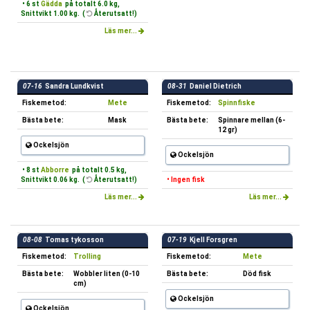
• 6 st
Gädda
på totalt 6.0 kg,
Snittvikt 1.00 kg. (
Återutsatt!)
Läs mer...
07-16
Sandra Lundkvist
08-31
Daniel Dietrich
Fiskemetod:
Mete
Fiskemetod:
Spinnfiske
Bästa bete:
Mask
Bästa bete:
Spinnare mellan (6-
12 gr)
Ockelsjön
Ockelsjön
• 8 st
Abborre
på totalt 0.5 kg,
Snittvikt 0.06 kg. (
Återutsatt!)
• Ingen fisk
Läs mer...
Läs mer...
08-08
Tomas tykosson
07-19
Kjell Forsgren
Fiskemetod:
Trolling
Fiskemetod:
Mete
Bästa bete:
Wobbler liten (0-10
Bästa bete:
Död fisk
cm)
Ockelsjön
Ockelsjön