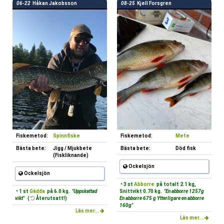
06-22
Håkan Jakobsson
08-25
Kjell Forsgren
Fiskemetod:
Spinnfiske
Fiskemetod:
Mete
Bästa bete:
Jigg / Mjukbete
Bästa bete:
Död fisk
(Fiskliknande)
Ockelsjön
Ockelsjön
• 3 st
Abborre
på totalt 2.1 kg,
• 1 st
Gädda
på 6.0 kg.
"Uppskattad
Snittvikt 0.70 kg.
"En abborre 1257g
vikt"
(
Återutsatt!)
En abborre 675 g Ytterligare en abborre
160g"
Läs mer...
Läs mer...