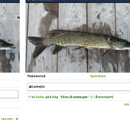
Fiskemetod:
Spinnfiske
Lomsjön
• 1 st
Gädda
på 0.0 kg.
"55cm, Få simma igen "
(
Återutsatt!)
Läs 
Läs mer...