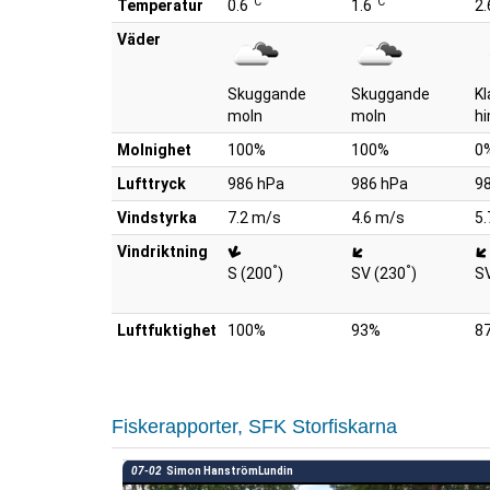
°C
°C
Temperatur
0.6
1.6
2.
Väder
Skuggande
Skuggande
Kl
moln
moln
h
Molnighet
100%
100%
0
Lufttryck
986 hPa
986 hPa
9
Vindstyrka
7.2 m/s
4.6 m/s
5.
Vindriktning
°
°
S (200
)
SV (230
)
S
Luftfuktighet
100%
93%
8
Fiskerapporter, SFK Storfiskarna
07-02
Simon HanströmLundin