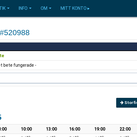
TIK
INFO
OM
MITT KONTO ▸
a #520988
te
et bete fungerade -
Storfi
5
8:00
10:00
13:00
16:00
19:00
22:00