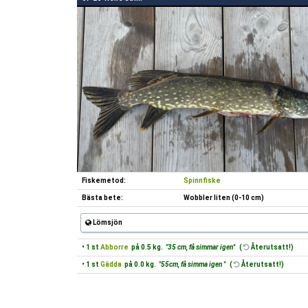
Fiskemetod:
Spinnfiske
Bästa bete:
Wobbler liten (0-10 cm)
Lömsjön
• 1 st
Abborre
på 0.5 kg.
"35 cm, få simmar igen"
(
Återutsatt!)
• 1 st
Gädda
på 0.0 kg.
"55cm, få simma igen "
(
Återutsatt!)