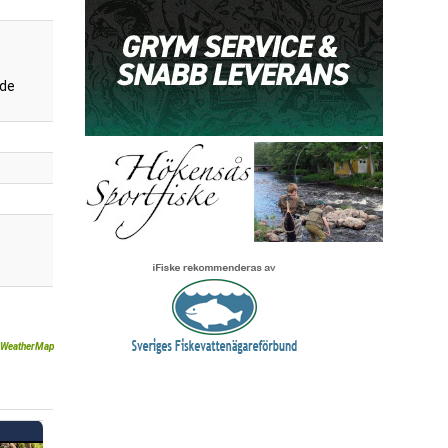
de
WeatherMap