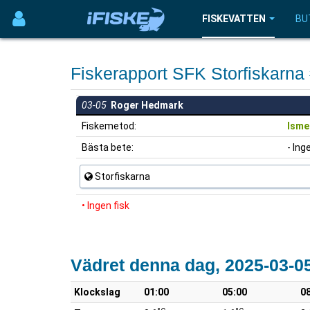
FISKEVATTEN
BU
Fiskerapport SFK Storfiskarn
03-05
Roger Hedmark
Fiskemetod:
Isme
Bästa bete:
- Ing
Storfiskarna
• Ingen fisk
Vädret denna dag, 2025-03-0
Klockslag
01:00
05:00
0