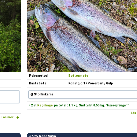
Fiskemetod:
Bottenmete
Bästa bete:
Konstgjort / Powerbait / Gulp
Storfiskarna
• 2 st
Regnbåge
på totalt 1.1 kg, Snittvikt 0.55 kg.
"Fina regnbågar "
Läs 
Läs mer...
07-25
Rene Sufin