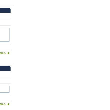
mer...
mer...