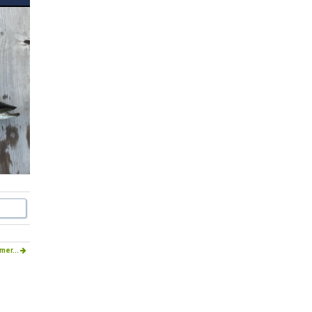
mer...