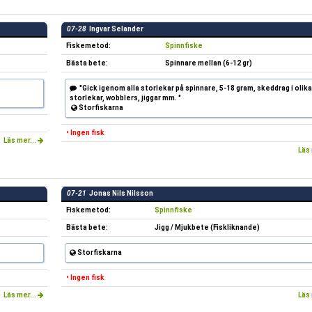
07-28
Ingvar Selander
Fiskemetod:
Spinnfiske
Bästa bete:
Spinnare mellan (6-12 gr)
"Gick igenom alla storlekar på spinnare, 5-18 gram, skeddrag i olika
storlekar, wobblers, jiggar mm. "
Storfiskarna
• Ingen fisk
Läs mer...
Läs 
07-21
Jonas Nils Nilsson
Fiskemetod:
Spinnfiske
Bästa bete:
Jigg / Mjukbete (Fiskliknande)
Storfiskarna
• Ingen fisk
Läs mer...
Läs 