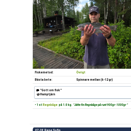
Fiskemetod:
Övrigt
Bästa bete:
Spinnare mellan (6-12 gr)
"Gott om fisk "
Hamptjärn
• 1 st
Regnbåge
på 1.0 kg.
"Jätte fin Regnbåge på runt 900gr-1000gr "
07-28
Rene Sufin