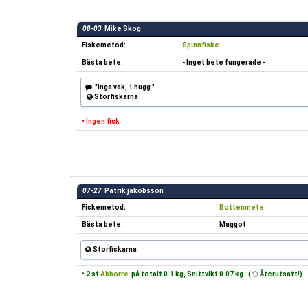
08-03
Mike Skog
Fiskemetod:
Spinnfiske
Bästa bete:
- Inget bete fungerade -
"Inga vak, 1 hugg "
Storfiskarna
• Ingen fisk
07-27
Patrik jakobsson
Fiskemetod:
Bottenmete
Bästa bete:
Maggot
Storfiskarna
• 2 st
Abborre
på totalt 0.1 kg, Snittvikt 0.07 kg. (
Återutsatt!)