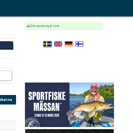
Din varukorg är tom.
skarna