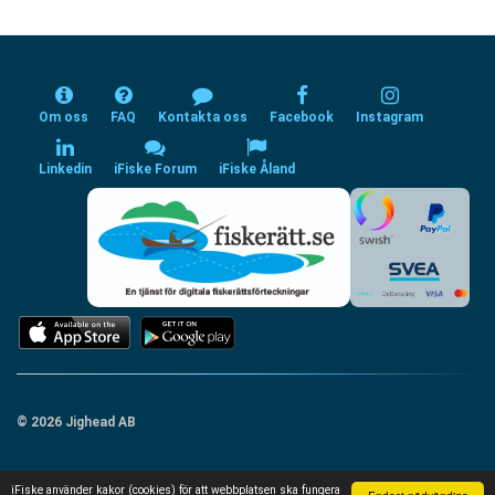
Om oss
FAQ
Kontakta oss
Facebook
Instagram
Linkedin
iFiske Forum
iFiske Åland
© 2026 Jighead AB
iFiske använder kakor (cookies) för att webbplatsen ska fungera