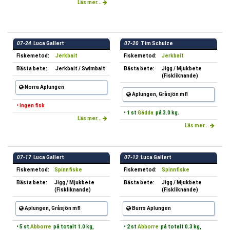
Läs mer...
07-24
Luca Gallert
07-20
Tim Schulze
Fiskemetod:
Jerkbait
Fiskemetod:
Jerkbait
Bästa bete:
Jerkbait / Swimbait
Bästa bete:
Jigg / Mjukbete
(Fiskliknande)
Norra Aplungen
Aplungen, Gråsjön mfl
• Ingen fisk
• 1 st
Gädda
på 3.0 kg.
Läs mer...
Läs mer...
07-17
Luca Gallert
07-12
Luca Gallert
Fiskemetod:
Spinnfiske
Fiskemetod:
Spinnfiske
Bästa bete:
Jigg / Mjukbete
Bästa bete:
Jigg / Mjukbete
(Fiskliknande)
(Fiskliknande)
Aplungen, Gråsjön mfl
Burrs Aplungen
• 5 st
Abborre
på totalt 1.0 kg,
• 2 st
Abborre
på totalt 0.3 kg,