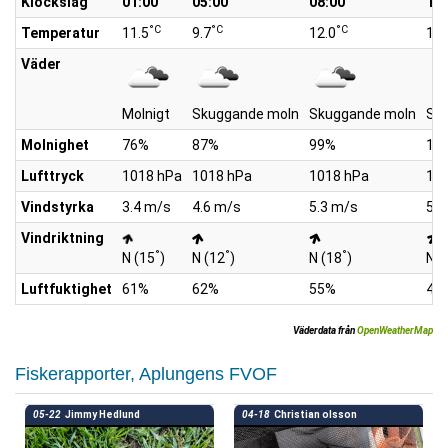
Klockslag
01:00
05:00
08:00
10:
°C
°C
°C
Temperatur
11.5
9.7
12.0
13.
Väder
Molnigt
Skuggande moln
Skuggande moln
Sk
Molnighet
76%
87%
99%
10
Lufttryck
1018 hPa
1018 hPa
1018 hPa
10
Vindstyrka
3.4 m/s
4.6 m/s
5.3 m/s
5.2
Vindriktning
°
°
°
N (15
)
N (12
)
N (18
)
NN
Luftfuktighet
61%
62%
55%
47
Väderdata från
OpenWeatherMap
Fiskerapporter, Aplungens FVOF
05-22
Jimmy Hedlund
04-18
Christian olsson