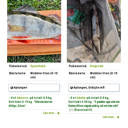
Fiskemetod:
Spinnfiske
Fiskemetod:
Dragrodd
Bästa bete:
Wobbler liten (0-10
Bästa bete:
Wobbler liten (0-10
cm)
cm)
Aplungen
Aplungen, Gråsjön mfl
• 4 st
Abborre
på totalt 0.8 kg,
• 3 st
Gädda
på totalt 0.0 kg,
Snittvikt 0.19 kg.
"Största borren
Snittvikt 0.00 kg.
"3 gäddor upp största
400gr, 32cm"
fisken 80cm vägde aldrig så vet inte vikt"
(
Återutsatt!)
Läs mer...
Läs mer...