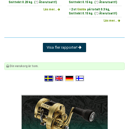
Snittvikt 0.20 kg. (
Återutsatt!)
Snittvikt 0.15 kg. (
Återutsatt!)
Läs mer...
• 2 st
Gädda
på totalt 0.3 kg,
Snittvikt 0.15 kg. (
Återutsatt!)
Läs mer...
Visa fler rapporter!
Din varukorg är tom.