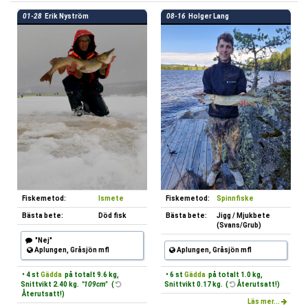
01-28
Erik Nyström
08-16
Holger Lang
Fiskemetod:
Ismete
Fiskemetod:
Spinnfiske
Bästa bete:
Död fisk
Bästa bete:
Jigg / Mjukbete
(Svans/Grub)
"Nej"
Aplungen, Gråsjön mfl
Aplungen, Gråsjön mfl
• 4 st
Gädda
på totalt 9.6 kg,
• 6 st
Gädda
på totalt 1.0 kg,
Snittvikt 2.40 kg.
"109cm"
(
Snittvikt 0.17 kg. (
Återutsatt!)
Återutsatt!)
Läs mer...