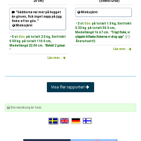
20 cm)
(Svans/Grub)
"Gäddorna var mer på hugget
Miekojärvi
än gösen, fick inget napp på jigg
fiske efter gös. "
• 3 st
Gös
på totalt 1.0 kg, Snittvikt
Miekojärvi
0.33 kg. på totalt 50.0 cm,
Medellängd 16.67 cm.
"Trögt fiske, vi
• 5 st
Gös
på totalt 2.5 kg, Snittvikt
släppte tillbaka fiskarna vi drog upp"
(
0.50 kg. på totalt 110.0 cm,
Återutsatt!)
Medellängd 22.00 cm.
"Behöll 2 gösar.
Läs mer...
"
Läs mer...
Visa fler rapporter!
Din varukorg är tom.