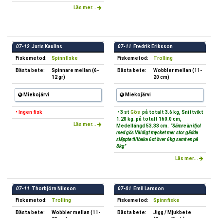
Läs mer...
07-12
Juris Kaulins
07-11
Fredrik Eriksson
Fiskemetod:
Spinnfiske
Fiskemetod:
Trolling
Bästa bete:
Spinnare mellan (6-
Bästa bete:
Wobbler mellan (11-
12 gr)
20 cm)
Miekojärvi
Miekojärvi
• Ingen fisk
• 3 st
Gös
på totalt 3.6 kg, Snittvikt
1.20 kg. på totalt 160.0 cm,
Läs mer...
Medellängd 53.33 cm.
"Sämre än ifjol
med gös Väldigt mycket mer stor gädda
släppte tillbaka 6st över 6kg samt en på
8kg"
Läs mer...
07-11
Thorbjörn Nilsson
07-01
Emil Larsson
Fiskemetod:
Trolling
Fiskemetod:
Spinnfiske
Bästa bete:
Wobbler mellan (11-
Bästa bete:
Jigg / Mjukbete