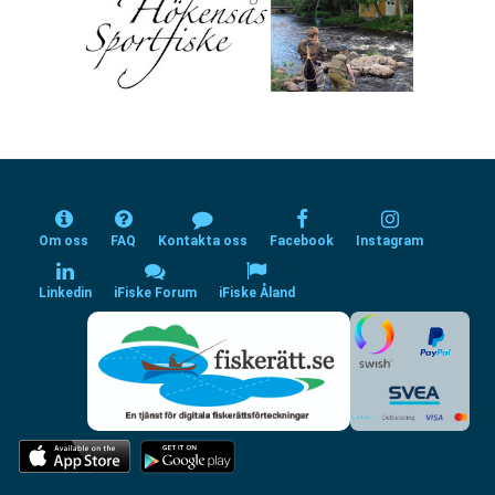
Om oss
FAQ
Kontakta oss
Facebook
Instagram
Linkedin
iFiske Forum
iFiske Åland