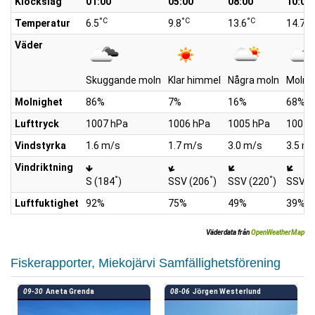
Klockslag
01:00
05:00
08:00
10:00
°C
°C
°C
°C
Temperatur
6.5
9.8
13.6
14.7
Väder
Skuggande moln
Klar himmel
Några moln
Molni
Molnighet
86%
7%
16%
68%
Lufttryck
1007 hPa
1006 hPa
1005 hPa
1004 
Vindstyrka
1.6 m/s
1.7 m/s
3.0 m/s
3.5 m
Vindriktning
°
°
°
S (184
)
SSV (206
)
SSV (220
)
SSV (
Luftfuktighet
92%
75%
49%
39%
Väderdata från
OpenWeatherMap
Fiskerapporter, Miekojärvi Samfällighetsförening
09-30
Aneta Grenda
08-06
Jörgen Westerlund