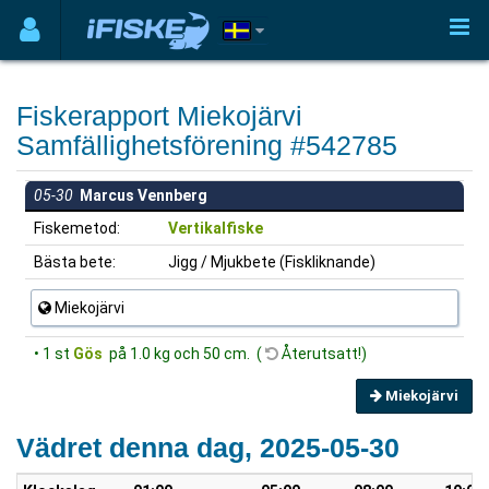
Fiskerapport Miekojärvi
Samfällighetsförening #542785
05-30
Marcus Vennberg
Fiskemetod:
Vertikalfiske
Bästa bete:
Jigg / Mjukbete (Fiskliknande)
Miekojärvi
• 1 st
Gös
på 1.0 kg och 50 cm. (
Återutsatt!)
Miekojärvi
Vädret denna dag, 2025-05-30