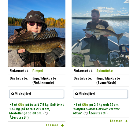
Fiskemetod:
Pimpel
Fiskemetod:
Spinnfiske
Bästa bete:
Jigg / Mjukbete
Bästa bete:
Jigg / Mjukbete
(Fiskliknande)
(Svans/Grub)
Miekojärvi
Miekojärvi
• 5 st
Gös
på totalt 7.5 kg, Snittvikt
• 1 st
Gös
på 2.4 kg och 72 cm.
1.50 kg. på totalt 250.0 cm,
"släpptes tillbaka Fick även 2st över
Medellängd 50.00 cm. (
60cm"
(
Återutsatt!)
Återutsatt!)
Läs mer...
Läs mer...