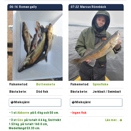
06-16
Roman gally
07-22
Marcus Rönnbäck
Fiskemetod:
Bottenmete
Fiskemetod:
Spinnfiske
Bästa bete:
Död fisk
Bästa bete:
Jerkbait / Swimbait
Miekojärvi
Miekojärvi
• 1 st
Abborre
på 0.4 kg och 50 cm.
• Ingen fisk
• 3 st
Gös
på totalt 4.6 kg, Snittvikt
Läs mer...
1.53 kg. på totalt 160.0 cm,
Medellängd 53.33 cm.