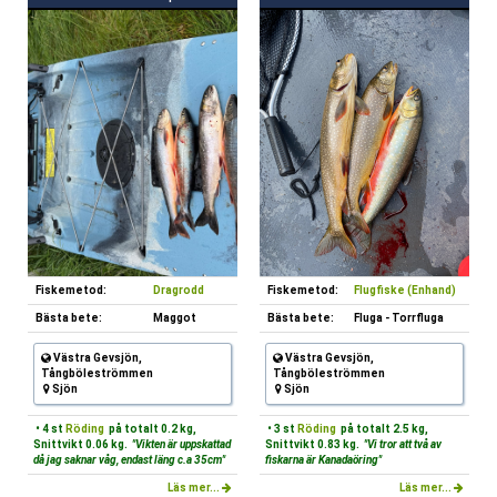
Fiskemetod:
Dragrodd
Fiskemetod:
Flugfiske (Enhand)
Bästa bete:
Maggot
Bästa bete:
Fluga - Torrfluga
Västra Gevsjön,
Västra Gevsjön,
Tångböleströmmen
Tångböleströmmen
Sjön
Sjön
• 4 st
Röding
på totalt 0.2 kg,
• 3 st
Röding
på totalt 2.5 kg,
Snittvikt 0.06 kg.
"Vikten är uppskattad
Snittvikt 0.83 kg.
"Vi tror att två av
då jag saknar våg, endast läng c.a 35cm"
fiskarna är Kanadaöring"
Läs mer...
Läs mer...