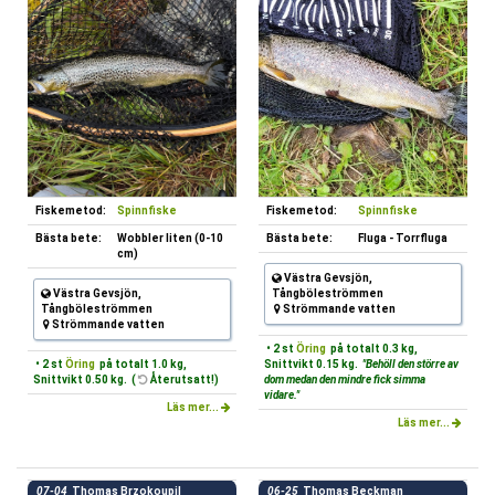
Fiskemetod:
Spinnfiske
Fiskemetod:
Spinnfiske
Bästa bete:
Wobbler liten (0-10
Bästa bete:
Fluga - Torrfluga
cm)
Västra Gevsjön,
Västra Gevsjön,
Tångböleströmmen
Tångböleströmmen
Strömmande vatten
Strömmande vatten
• 2 st
Öring
på totalt 0.3 kg,
• 2 st
Öring
på totalt 1.0 kg,
Snittvikt 0.15 kg.
"Behöll den större av
Snittvikt 0.50 kg. (
Återutsatt!)
dom medan den mindre fick simma
vidare."
Läs mer...
Läs mer...
07-04
Thomas Brzokoupil
06-25
Thomas Beckman