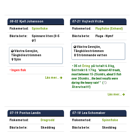
08-02
Kjell Johansson
07-21
Vojtech Vrzba
Fiskemetod:
Spinnfiske
Fiskemetod:
Flugfiske (Enhand)
Bästa bete:
Spinnare liten (0-5
Bästa bete:
Fluga - Nymf
gr)
Västra Gevsjön,
Västra Gevsjön,
Tångböleströmmen
Tångböleströmmen
Strömmande vatten
Sjön
• 35 st
Öring
på totalt 6.0 kg,
• Ingen fisk
Snittvikt 0.17 kg.
"almost 40 trouts,
most between 15-25cmtrs, about 5 fish
Läs mer...
over 30cmtrs...the best results were
during the heavy rain! "
(
Återutsatt!)
Läs mer...
07-19
Pontus Landin
07-18
Lea Schomaker
Fiskemetod:
Dragrodd
Fiskemetod:
Spinnfiske
Bästa bete:
Skeddrag
Bästa bete:
Skeddrag