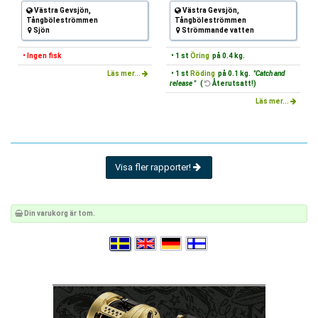
Västra Gevsjön,
Västra Gevsjön,
Tångböleströmmen
Tångböleströmmen
Sjön
Strömmande vatten
• Ingen fisk
• 1 st
Öring
på 0.4 kg.
Läs mer...
• 1 st
Röding
på 0.1 kg.
"Catch and
release "
(
Återutsatt!)
Läs mer...
Visa fler rapporter!
Din varukorg är tom.