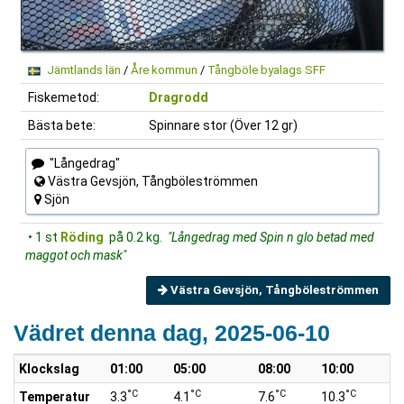
Jämtlands län
/
Åre kommun
/
Tångböle byalags SFF
Fiskemetod:
Dragrodd
Bästa bete:
Spinnare stor (Över 12 gr)
"Långedrag"
Västra Gevsjön, Tångböleströmmen
Sjön
• 1 st
Röding
på 0.2 kg.
"Långedrag med Spin n glo betad med
maggot och mask"
Västra Gevsjön, Tångböleströmmen
Vädret denna dag, 2025-06-10
Klockslag
01:00
05:00
08:00
10:00
°C
°C
°C
°C
Temperatur
3.3
4.1
7.6
10.3