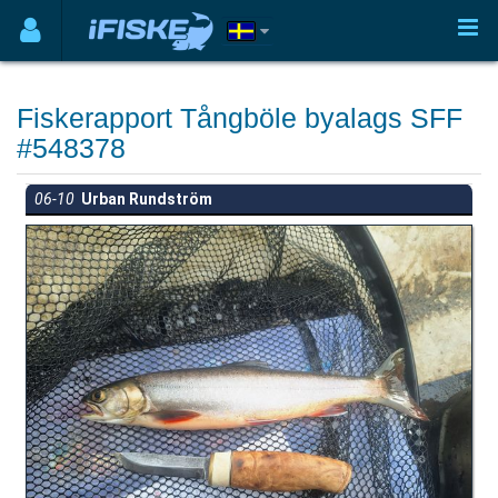
Fiskerapport Tångböle byalags SFF
#548378
06-10
Urban Rundström