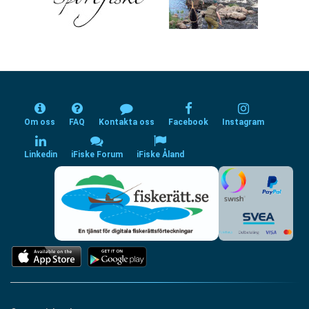
Om oss
FAQ
Kontakta oss
Facebook
Instagram
Linkedin
iFiske Forum
iFiske Åland