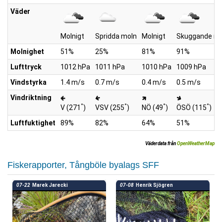
Väder
Molnigt
Spridda moln
Molnigt
Skuggande mo
Molnighet
51%
25%
81%
91%
Lufttryck
1012 hPa
1011 hPa
1010 hPa
1009 hPa
Vindstyrka
1.4 m/s
0.7 m/s
0.4 m/s
0.5 m/s
Vindriktning
°
°
°
°
V (271
)
VSV (255
)
NÖ (49
)
ÖSÖ (115
)
Luftfuktighet
89%
82%
64%
51%
Väderdata från
OpenWeatherMap
Fiskerapporter, Tångböle byalags SFF
07-22
Marek Jarecki
07-08
Henrik Sjögren