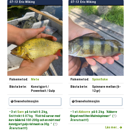
07-13
Eric Wiking
07-13
Eric Wiking
Fiskemetod:
Mete
Fiskemetod:
Spinnfiske
Bästa bete:
Konstgjort /
Bästa bete:
Spinnare mellan (6-
Powerbait / Gulp
12 gr)
Svaneholmssjön
Svaneholmssjön
• 3 st
Sarv
på totalt 0.2 kg,
• 1 st
Abborre
på 0.2 kg.
"Abborre
Snittvikt 0.07 kg.
"Fick två sarvar med
fångat med liten Malmöspinnarr"
(
korv båda två 100-200g och en mört med
Återutsatt!)
konstgjort gulp röd mask ca 30g. "
(
Läs mer...
Återutsatt!)