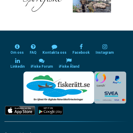
Om oss
FAQ
Kontakta oss
Facebook
Instagram
Linkedin
iFiske Forum
iFiske Åland