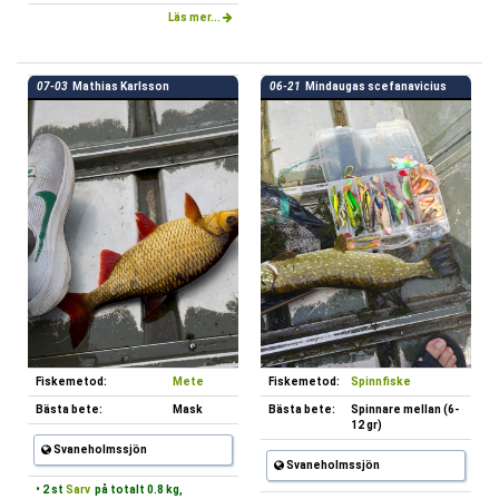
Läs mer...
07-03
Mathias Karlsson
06-21
Mindaugas scefanavicius
Fiskemetod:
Mete
Fiskemetod:
Spinnfiske
Bästa bete:
Mask
Bästa bete:
Spinnare mellan (6-
12 gr)
Svaneholmssjön
Svaneholmssjön
• 2 st
Sarv
på totalt 0.8 kg,