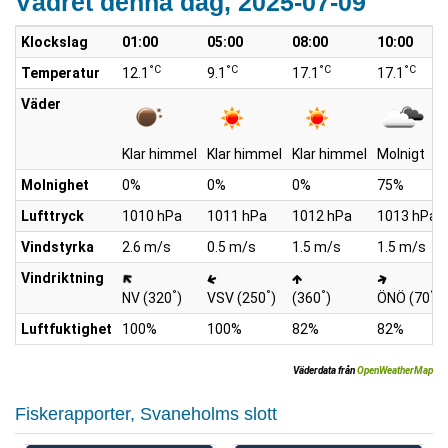
Vädret denna dag, 2025-07-09
Klockslag
01:00
05:00
08:00
10:00
°C
°C
°C
°C
Temperatur
12.1
9.1
17.1
17.1
Väder
Klar himmel
Klar himmel
Klar himmel
Molnigt
Molnighet
0%
0%
0%
75%
Lufttryck
1010 hPa
1011 hPa
1012 hPa
1013 hPa
Vindstyrka
2.6 m/s
0.5 m/s
1.5 m/s
1.5 m/s
Vindriktning
°
°
°
°
NV (320
)
VSV (250
)
(360
)
ÖNÖ (70
)
Luftfuktighet
100%
100%
82%
82%
Väderdata från
OpenWeatherMap
Fiskerapporter, Svaneholms slott