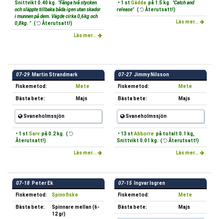
Snittvikt 0.40 kg.
"Fånga två stycken
• 1 st
Gädda
på 1.5 kg.
"Catch and
och släppte tillbaka båda igen utan skador
release"
(
Återutsatt!)
i munnen på dem. Vägde cirka 0,6kg och
Läs mer...
0,8kg. "
(
Återutsatt!)
Läs mer...
07-29
Martin Strandmark
07-27
Jimmy Nilsson
Fiskemetod:
Mete
Fiskemetod:
Mete
Bästa bete:
Majs
Bästa bete:
Majs
Svaneholmssjön
Svaneholmssjön
• 1 st
Sarv
på 0.2 kg. (
• 13 st
Abborre
på totalt 0.1 kg,
Återutsatt!)
Snittvikt 0.01 kg. (
Återutsatt!)
Läs mer...
Läs mer...
07-18
Peter Ek
07-15
Ingvar Isgren
Fiskemetod:
Spinnfiske
Fiskemetod:
Mete
Bästa bete:
Spinnare mellan (6-
Bästa bete:
Majs
12 gr)