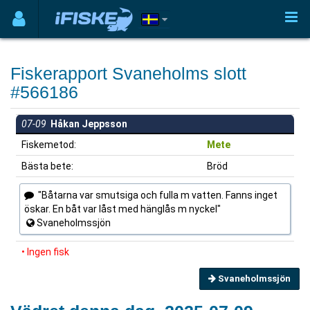
Fiskerapport Svaneholms slott
#566186
07-09
Håkan Jeppsson
Fiskemetod:
Mete
Bästa bete:
Bröd
"Båtarna var smutsiga och fulla m vatten. Fanns inget
öskar. En båt var låst med hänglås m nyckel"
Svaneholmssjön
• Ingen fisk
Svaneholmssjön