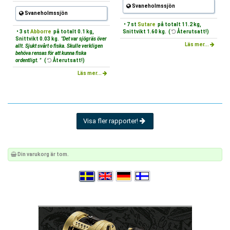
Svaneholmssjön
Svaneholmssjön
• 7 st
Sutare
på totalt 11.2 kg,
• 3 st
Abborre
på totalt 0.1 kg,
Snittvikt 1.60 kg. (
Återutsatt!)
Snittvikt 0.03 kg.
"Det var sjögräs över
Läs mer...
allt. Sjukt svårt o fiska. Skulle verkligen
behöva rensas för att kunna fiska
ordentligt. "
(
Återutsatt!)
Läs mer...
Visa fler rapporter!
Din varukorg är tom.