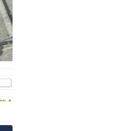
mer...