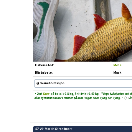
Fiskemetod:
Mete
Bästa bete:
Mask
Svaneholmssjön
• 2 st
Sarv
på totalt 0.8 kg, Snittvikt 0.40 kg.
"Fånga två stycken och sl
båda igen utan skador i munnen på dem. Vägde cirka 0,6kg och 0,8kg. "
(
Åt
07-29
Martin Strandmark