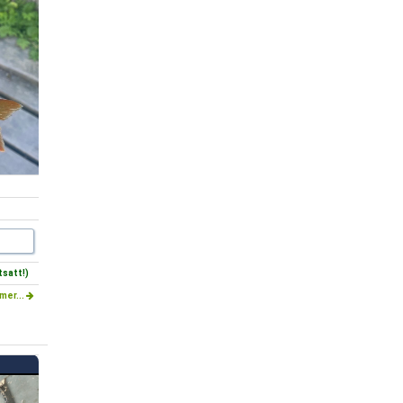
satt!)
mer...