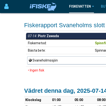
FISKEVATTEN
BU
Fiskerapport Svaneholms slot
07-14
Piotr Zawada
Fiskemetod:
Spinnf
Bästa bete:
Spinnar
Svaneholmssjön
• Ingen fisk
Vädret denna dag, 2025-07-1
Klockslag
01:00
05:00
08:00