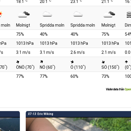
C
°C
°C
°C
°C
18.1
20.1
23.1
21.1
16.
 moln
Molnigt
Spridda moln
Spridda moln
Molnigt
Di
75%
40%
40%
75%
54
hPa
1013 hPa
1013 hPa
1013 hPa
1013 hPa
10
/s
3.1 m/s
3.1 m/s
2.6 m/s
2.1 m/s
0.0
°
°
°
°
°
°
70
)
ÖNÖ (70
)
NÖ (60
)
Ö (110
)
SÖ (150
)
(0
77%
77%
60%
73%
10
Väderdata från
Open
07-13
Eric Wiking