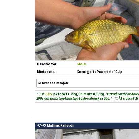
Fiskemetod:
Mete
Bästa bete:
Konstgjort / Powerbait / Gulp
Svaneholmssjön
• 3 st
Sarv
på totalt 0.2 kg, Snittvikt 0.07 kg.
"Fick två sarvar med kor
200g och en mört med konstgjort gulp röd mask ca 30g. "
(
Återutsatt!)
07-03
Mathias Karlsson