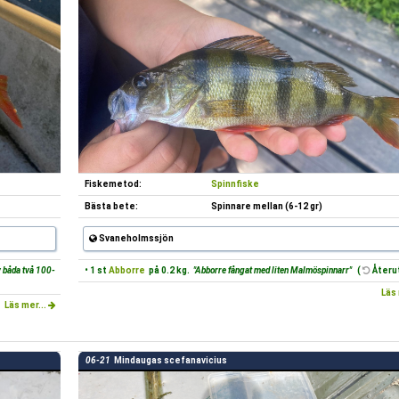
Fiskemetod:
Spinnfiske
Bästa bete:
Spinnare mellan (6-12 gr)
Svaneholmssjön
v båda två 100-
• 1 st
Abborre
på 0.2 kg.
"Abborre fångat med liten Malmöspinnarr"
(
Återut
Läs 
Läs mer...
06-21
Mindaugas scefanavicius