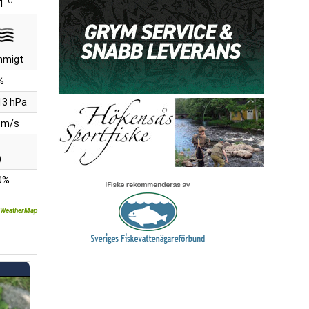
°C
1
mmigt
%
13 hPa
 m/s
)
0%
WeatherMap