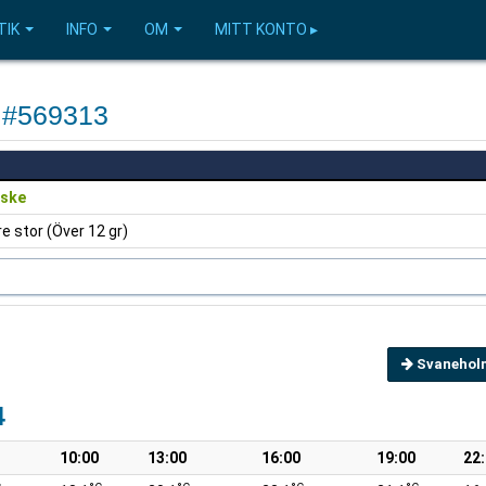
TIK
INFO
OM
MITT KONTO ▸
t #569313
iske
e stor (Över 12 gr)
Svanehol
4
10:00
13:00
16:00
19:00
22