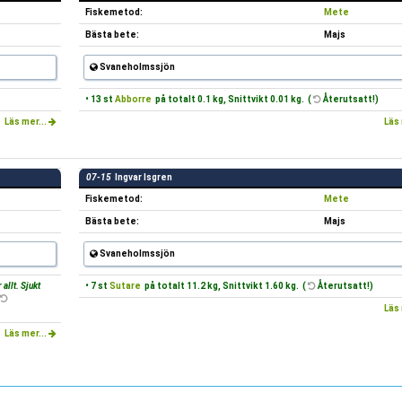
Fiskemetod:
Mete
Bästa bete:
Majs
Svaneholmssjön
• 13 st
Abborre
på totalt 0.1 kg, Snittvikt 0.01 kg. (
Återutsatt!)
Läs mer...
Läs 
07-15
Ingvar Isgren
Fiskemetod:
Mete
Bästa bete:
Majs
Svaneholmssjön
 allt. Sjukt
• 7 st
Sutare
på totalt 11.2 kg, Snittvikt 1.60 kg. (
Återutsatt!)
Läs 
Läs mer...