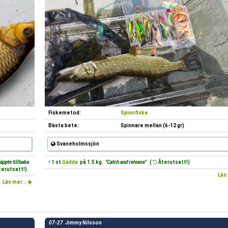
Fiskemetod:
Spinnfiske
Bästa bete:
Spinnare mellan (6-12 gr)
Svaneholmssjön
äppte tillbaka
• 1 st
Gädda
på 1.5 kg.
"Catch and release"
(
Återutsatt!)
erutsatt!)
Läs 
Läs mer...
07-27
Jimmy Nilsson