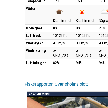
°C
°C
°
Temperatur
17.1
16.1
17.1
Väder
Klar himmel
Klar himmel
Några
Molnighet
0%
0%
20%
Lufttryck
1012 hPa
1012 hPa
1012 
Vindstyrka
4.6 m/s
3.1 m/s
4.1 m
Vindriktning
°
°
ÖNÖ (70
)
ÖNÖ (70
)
ÖNÖ (
Luftfuktighet
82%
94%
94%
Fiskerapporter, Svaneholms slott
07-13
Eric Wiking