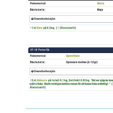
Fiskemetod:
Mete
Bästa bete:
Majs
Svaneholmssjön
• 1 st
Sarv
på 0.2 kg. (
Återutsatt!)
07-18
Peter Ek
Fiskemetod:
Spinnfiske
Bästa bete:
Spinnare mellan (6-12 gr)
Svaneholmssjön
• 3 st
Abborre
på totalt 0.1 kg, Snittvikt 0.03 kg.
"Det var sjögräs över
svårt o fiska. Skulle verkligen behöva rensas för att kunna fiska ordentligt. "
(
Återutsatt!)