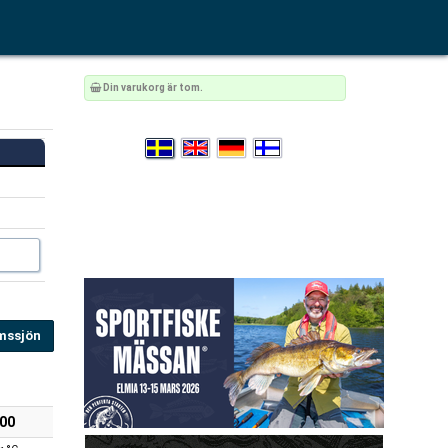
Din varukorg är tom.
mssjön
:00