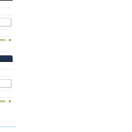
mer...
mer...