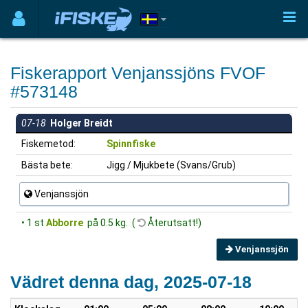
Fiskerapport Venjanssjöns FVOF
#573148
07-18
Holger Breidt
Fiskemetod:
Spinnfiske
Bästa bete:
Jigg / Mjukbete (Svans/Grub)
Venjanssjön
• 1 st
Abborre
på 0.5 kg. (
Återutsatt!)
Venjanssjön
Vädret denna dag, 2025-07-18