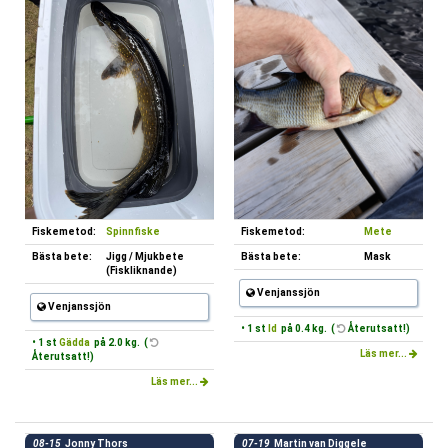
Fiskemetod:
Spinnfiske
Fiskemetod:
Mete
Bästa bete:
Jigg / Mjukbete
Bästa bete:
Mask
(Fiskliknande)
Venjanssjön
Venjanssjön
• 1 st
Id
på 0.4 kg. (
Återutsatt!)
• 1 st
Gädda
på 2.0 kg. (
Läs mer...
Återutsatt!)
Läs mer...
08-15
Jonny Thors
07-19
Martin van Diggele