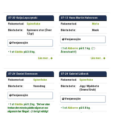
07-30
Kolja Lepczynski
07-13
Hans Martin Halvorsen
Fiskemetod:
Spinnfiske
Fiskemetod:
Mete
Bästa bete:
Spinnare stor (Över
Bästa bete:
Mask
12 gr)
Venjanssjön
Venjanssjön
• 1 st
Abborre
på 0.1 kg. (
• 1 st
Gädda
på 3.0 kg.
Återutsatt!)
Läs mer...
Läs mer...
07-24
Daniel Svensson
07-24
Gabriel Lidbeck
Fiskemetod:
Spinnfiske
Fiskemetod:
Spinnfiske
Bästa bete:
Vassdrag
Bästa bete:
Jigg / Mjukbete
(Svans/Grub)
Venjanssjön
Venjanssjön
• 1 st
Gädda
på 0.2 kg.
"Det var utan
tvekan den minsta gädda någon av oss
• 1 st
Abborre
på 0.8 kg.
någonsin har fångat :-) I övrigt väldigt