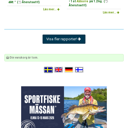
• 1 st
Abborre
på 1.2 kg. (
dött. "
(
Återutsatt!)
Återutsatt!)
Läs mer...
Läs mer...
Visa fler rapporter!
Din varukorg är tom.