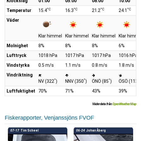
Klockslag
01:00
05:00
08:00
10:00
°C
°C
°C
°C
Temperatur
15.4
16.3
21.2
24.1
Väder
Klar himmel
Klar himmel
Klar himmel
Klar himme
Molnighet
8%
8%
8%
6%
Lufttryck
1018 hPa
1017 hPa
1017 hPa
1016 hPa
Vindstyrka
0.5 m/s
1.1 m/s
0.8 m/s
1.8 m/s
Vindriktning
°
°
°
°
NV (322
)
NNV (350
)
ÖNÖ (85
)
ÖSÖ (113
)
Luftfuktighet
70%
71%
43%
39%
Väderdata från
OpenWeatherMap
Fiskerapporter, Venjanssjöns FVOF
07-17
Tim Scheel
06-24
Johan Åberg