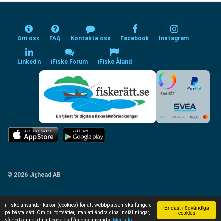
Om oss
FAQ
Kontakta oss
Facebook
Instagram
Linkedin
iFiske Forum
iFiske Åland
© 2026 Jighead AB
iFiske använder kakor (cookies) för att webbplatsen ska fungera
Endast nödvändiga
cookies
på bästa sätt. Om du fortsätter, utan att ändra dina inställningar,
så godkänner du att cookies från oss används.
Mer info...