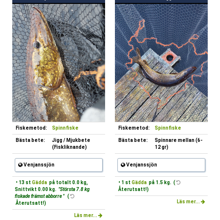
Fiskemetod:
Spinnfiske
Fiskemetod:
Spinnfiske
Bästa bete:
Jigg / Mjukbete
Bästa bete:
Spinnare mellan (6-
(Fiskliknande)
12 gr)
Venjanssjön
Venjanssjön
• 13 st
Gädda
på totalt 0.0 kg,
• 1 st
Gädda
på 1.5 kg. (
Snittvikt 0.00 kg.
"Största 7.8 kg
Återutsatt!)
fiskade främst abborre "
(
Läs mer...
Återutsatt!)
Läs mer...