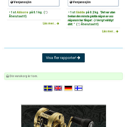
Venjanssjön
Venjanssjön
• 1 st
Abborre
på 0.1 kg. (
• 1 st
Gädda
på 0.2 kg.
"Det var utan
Återutsatt!)
tvekan den minsta gädda någon av oss
någonsin har fångat :-) I övrigt väldigt
Läs mer...
dött. "
(
Återutsatt!)
Läs mer...
Visa fler rapporter!
Din varukorg är tom.