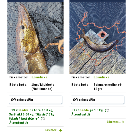
Fiskemetod:
Spinnfiske
Fiskemetod:
Spinnfiske
Bästa bete:
Jigg / Mjukbete
Bästa bete:
Spinnare mellan (6-
(Fiskliknande)
12 gr)
Venjanssjön
Venjanssjön
• 13 st
Gädda
på totalt 0.0 kg,
• 1 st
Gädda
på 1.5 kg. (
Snittvikt 0.00 kg.
"Största 7.8 kg
Återutsatt!)
fiskade främst abborre "
(
Läs mer...
Återutsatt!)
Läs mer...