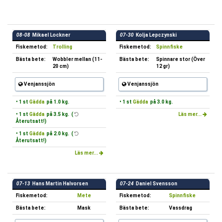
08-08
Mikael Lockner
07-30
Kolja Lepczynski
Fiskemetod:
Trolling
Fiskemetod:
Spinnfiske
Bästa bete:
Wobbler mellan (11-
Bästa bete:
Spinnare stor (Över
20 cm)
12 gr)
Venjanssjön
Venjanssjön
• 1 st
Gädda
på 1.0 kg.
• 1 st
Gädda
på 3.0 kg.
• 1 st
Gädda
på 3.5 kg. (
Läs mer...
Återutsatt!)
• 1 st
Gädda
på 2.0 kg. (
Återutsatt!)
Läs mer...
07-13
Hans Martin Halvorsen
07-24
Daniel Svensson
Fiskemetod:
Mete
Fiskemetod:
Spinnfiske
Bästa bete:
Mask
Bästa bete:
Vassdrag