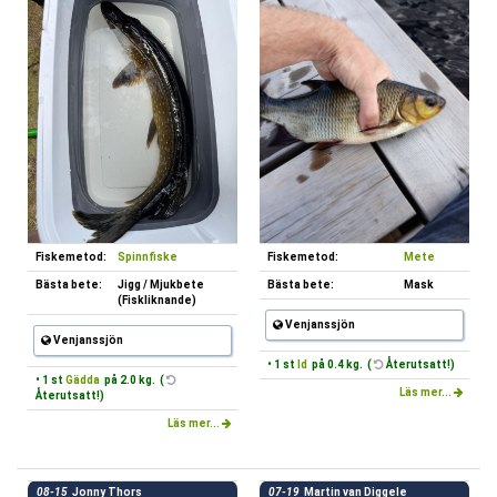
Fiskemetod:
Spinnfiske
Fiskemetod:
Mete
Bästa bete:
Jigg / Mjukbete
Bästa bete:
Mask
(Fiskliknande)
Venjanssjön
Venjanssjön
• 1 st
Id
på 0.4 kg. (
Återutsatt!)
• 1 st
Gädda
på 2.0 kg. (
Läs mer...
Återutsatt!)
Läs mer...
08-15
Jonny Thors
07-19
Martin van Diggele