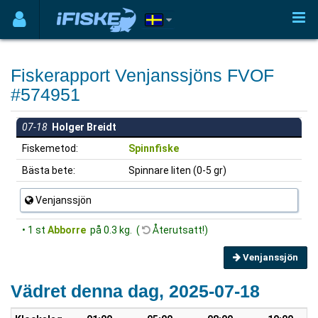
Fiskerapport Venjanssjöns FVOF
#574951
07-18
Holger Breidt
Fiskemetod:
Spinnfiske
Bästa bete:
Spinnare liten (0-5 gr)
Venjanssjön
• 1 st
Abborre
på 0.3 kg. (
Återutsatt!)
Venjanssjön
Vädret denna dag, 2025-07-18