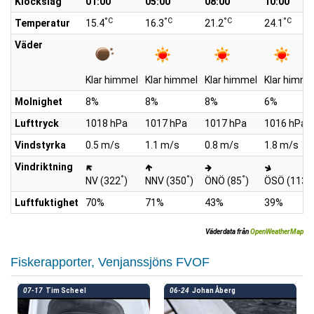
Klockslag
01:00
05:00
08:00
10:00
°C
°C
°C
°C
Temperatur
15.4
16.3
21.2
24.1
Väder
Klar himmel
Klar himmel
Klar himmel
Klar himme
Molnighet
8%
8%
8%
6%
Lufttryck
1018 hPa
1017 hPa
1017 hPa
1016 hPa
Vindstyrka
0.5 m/s
1.1 m/s
0.8 m/s
1.8 m/s
Vindriktning
°
°
°
°
NV (322
)
NNV (350
)
ÖNÖ (85
)
ÖSÖ (113
)
Luftfuktighet
70%
71%
43%
39%
Väderdata från
OpenWeatherMap
Fiskerapporter, Venjanssjöns FVOF
07-17
Tim Scheel
06-24
Johan Åberg