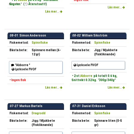
fångsten."
(
Återutsatt!)
Läs mer...
Läs mer...
08-01
Simon Andersson
08-02
William Sikström
Fiskemetod:
Spinnfiske
Fiskemetod:
Spinnfiske
Bästa bete:
Spinnare mellan (6-
Bästa bete:
Jigg / Mjukbete
12 gr)
(Fiskliknande)
"Abborre "
Lycksele FVOF
Lycksele FVOF
• 2 st
Abborre
på totalt 0.6 kg,
• Ingen fisk
Snittvikt 0.32 kg.
"300g/340g"
Läs mer...
Läs mer...
07-27
Markus Bartels
07-31
Daniel Eriksson
Fiskemetod:
Dragrodd
Fiskemetod:
Spinnfiske
Bästa bete:
Jigg / Mjukbete
Bästa bete:
Spinnare liten (0-5
(Fiskliknande)
gr)