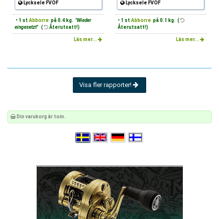
Lycksele FVOF
Lycksele FVOF
• 1 st
Abborre
på 0.4 kg.
"Wieder
• 1 st
Abborre
på 0.1 kg. (
eingesetzt"
(
Återutsatt!)
Återutsatt!)
Läs mer...
Läs mer...
Visa fler rapporter!
Din varukorg är tom.