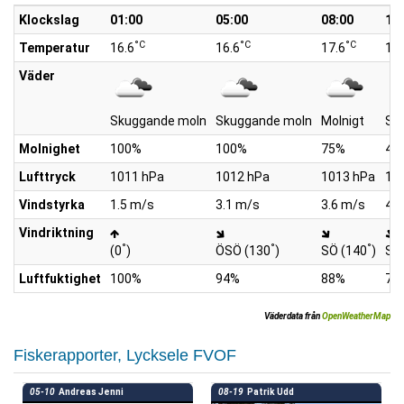
Klockslag
01:00
05:00
08:00
10
°C
°C
°C
Temperatur
16.6
16.6
17.6
19.
Väder
Skuggande moln
Skuggande moln
Molnigt
Spr
Molnighet
100%
100%
75%
40
Lufttryck
1011 hPa
1012 hPa
1013 hPa
10
Vindstyrka
1.5 m/s
3.1 m/s
3.6 m/s
4.1
Vindriktning
°
°
°
(0
)
ÖSÖ (130
)
SÖ (140
)
SÖ
Luftfuktighet
100%
94%
88%
77
Väderdata från
OpenWeatherMap
Fiskerapporter, Lycksele FVOF
05-10
Andreas Jenni
08-19
Patrik Udd