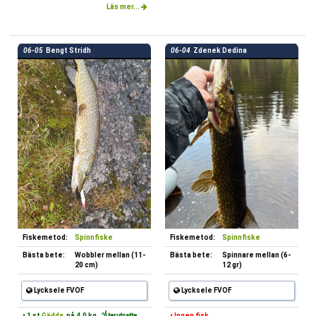
Läs mer...
06-05
Bengt Stridh
06-04
Zdenek Dedina
Fiskemetod:
Spinnfiske
Fiskemetod:
Spinnfiske
Bästa bete:
Wobbler mellan (11-
Bästa bete:
Spinnare mellan (6-
20 cm)
12 gr)
Lycksele FVOF
Lycksele FVOF
• 1 st
Gädda
på 4.0 kg.
"Återutsatte
• Ingen fisk