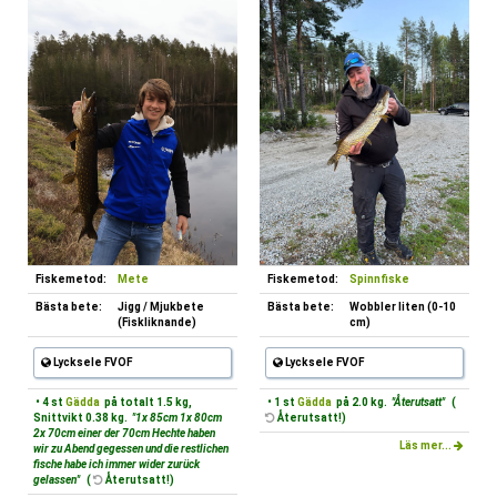
Fiskemetod:
Mete
Fiskemetod:
Spinnfiske
Bästa bete:
Jigg / Mjukbete
Bästa bete:
Wobbler liten (0-10
(Fiskliknande)
cm)
Lycksele FVOF
Lycksele FVOF
• 4 st
Gädda
på totalt 1.5 kg,
• 1 st
Gädda
på 2.0 kg.
"Återutsatt"
(
Snittvikt 0.38 kg.
"1x 85cm 1x 80cm
Återutsatt!)
2x 70cm einer der 70cm Hechte haben
Läs mer...
wir zu Abend gegessen und die restlichen
fische habe ich immer wider zurück
gelassen"
(
Återutsatt!)