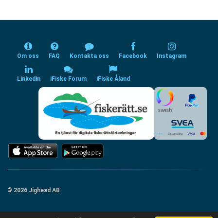
Om oss
FAQ
Kontakta oss
Facebook
Instagram
Linkedin
iFiske Forum
iFiske Åland
© 2026 Jighead AB