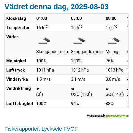
Vädret denna dag, 2025-08-03
Klockslag
01:00
05:00
08:00
10
°C
°C
°C
Temperatur
16.6
16.6
17.6
19.
Väder
Skuggande moln
Skuggande moln
Molnigt
Spr
Molnighet
100%
100%
75%
40
Lufttryck
1011 hPa
1012 hPa
1013 hPa
10
Vindstyrka
1.5 m/s
3.1 m/s
3.6 m/s
4.1
Vindriktning
°
°
°
(0
)
ÖSÖ (130
)
SÖ (140
)
SÖ
Luftfuktighet
100%
94%
88%
77
Väderdata från
OpenWeatherMap
Fiskerapporter, Lycksele FVOF