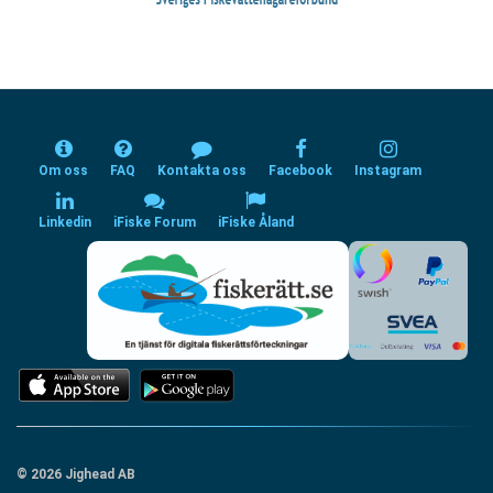
Om oss
FAQ
Kontakta oss
Facebook
Instagram
Linkedin
iFiske Forum
iFiske Åland
© 2026 Jighead AB