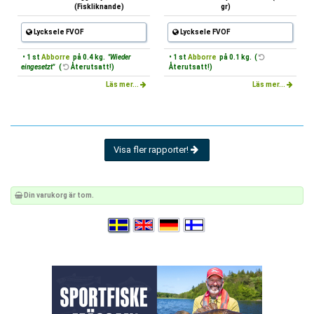
(Fiskliknande)
gr)
Lycksele FVOF
Lycksele FVOF
• 1 st
Abborre
på 0.4 kg.
"Wieder
• 1 st
Abborre
på 0.1 kg. (
eingesetzt"
(
Återutsatt!)
Återutsatt!)
Läs mer...
Läs mer...
Visa fler rapporter!
Din varukorg är tom.