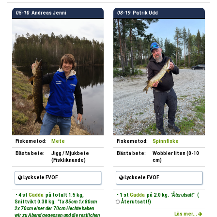
05-10
Andreas Jenni
08-19
Patrik Udd
Fiskemetod:
Mete
Fiskemetod:
Spinnfiske
Bästa bete:
Jigg / Mjukbete
Bästa bete:
Wobbler liten (0-10
(Fiskliknande)
cm)
Lycksele FVOF
Lycksele FVOF
• 4 st
Gädda
på totalt 1.5 kg,
• 1 st
Gädda
på 2.0 kg.
"Återutsatt"
(
Snittvikt 0.38 kg.
"1x 85cm 1x 80cm
Återutsatt!)
2x 70cm einer der 70cm Hechte haben
Läs mer...
wir zu Abend gegessen und die restlichen