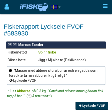
Fiskerapport Lycksele FVOF
#583930
08-03
Marcus Zander
Fiskemetod:
Spinnfiske
Bästa bete:
Jigg / Mjukbete (Fiskliknande)
"Massor med abbore stora borrar och en gädda som
försökte ta min abbore riktigt roligt "
Lycksele FVOF
• 1 st
Abborre
på 0.3 kg.
"Catch and release innan gäddan fick
tag på han "
(
Återutsatt!)
Lycksele FVOF