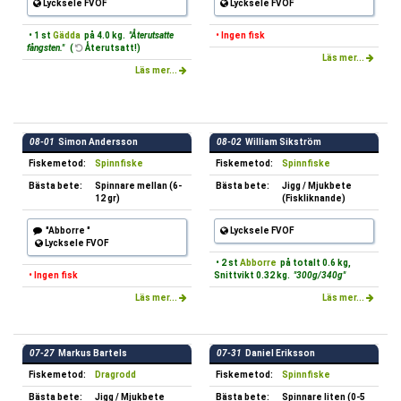
Lycksele FVOF
Lycksele FVOF
• 1 st
Gädda
på 4.0 kg.
"Återutsatte
• Ingen fisk
fångsten."
(
Återutsatt!)
Läs mer...
Läs mer...
08-01
Simon Andersson
08-02
William Sikström
Fiskemetod:
Spinnfiske
Fiskemetod:
Spinnfiske
Bästa bete:
Spinnare mellan (6-
Bästa bete:
Jigg / Mjukbete
12 gr)
(Fiskliknande)
"Abborre "
Lycksele FVOF
Lycksele FVOF
• 2 st
Abborre
på totalt 0.6 kg,
• Ingen fisk
Snittvikt 0.32 kg.
"300g/340g"
Läs mer...
Läs mer...
07-27
Markus Bartels
07-31
Daniel Eriksson
Fiskemetod:
Dragrodd
Fiskemetod:
Spinnfiske
Bästa bete:
Jigg / Mjukbete
Bästa bete:
Spinnare liten (0-5