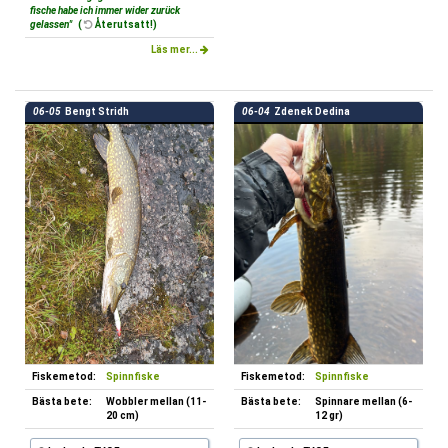
fische habe ich immer wider zurück
gelassen"
(
Återutsatt!)
Läs mer...
06-05
Bengt Stridh
06-04
Zdenek Dedina
Fiskemetod:
Spinnfiske
Fiskemetod:
Spinnfiske
Bästa bete:
Wobbler mellan (11-
Bästa bete:
Spinnare mellan (6-
20 cm)
12 gr)