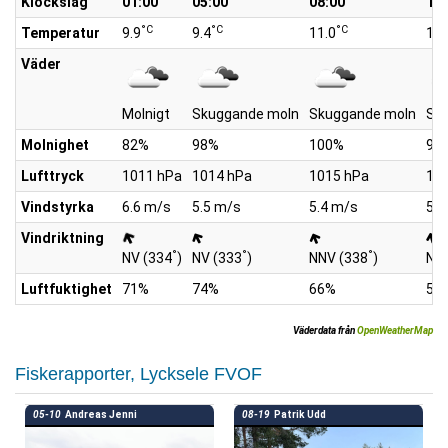
Klockslag
01:00
05:00
08:00
10:
°C
°C
°C
Temperatur
9.9
9.4
11.0
13.
Väder
Molnigt
Skuggande moln
Skuggande moln
Sk
Molnighet
82%
98%
100%
98
Lufttryck
1011 hPa
1014 hPa
1015 hPa
10
Vindstyrka
6.6 m/s
5.5 m/s
5.4 m/s
5.5
Vindriktning
°
°
°
NV (334
)
NV (333
)
NNV (338
)
NN
Luftfuktighet
71%
74%
66%
55
Väderdata från
OpenWeatherMap
Fiskerapporter, Lycksele FVOF
05-10
Andreas Jenni
08-19
Patrik Udd