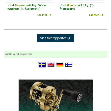
• 1 st
Abborre
på 0.4 kg.
"Wieder
• 1 st
Abborre
på 0.1 kg. (
eingesetzt"
(
Återutsatt!)
Återutsatt!)
Läs mer...
Läs mer...
Visa fler rapporter!
Din varukorg är tom.