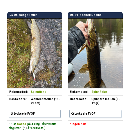
06-05
Bengt Stridh
06-04
Zdenek Dedina
Fiskemetod:
Spinnfiske
Fiskemetod:
Spinnfiske
Bästa bete:
Wobbler mellan (11-
Bästa bete:
Spinnare mellan (6-
20 cm)
12 gr)
Lycksele FVOF
Lycksele FVOF
• 1 st
Gädda
på 4.0 kg.
"Återutsatte
• Ingen fisk
fångsten."
(
Återutsatt!)