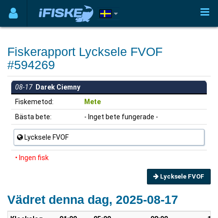
Fiskerapport Lycksele FVOF
#594269
08-17
Darek Ciemny
Fiskemetod:
Mete
Bästa bete:
- Inget bete fungerade -
Lycksele FVOF
• Ingen fisk
Lycksele FVOF
Vädret denna dag, 2025-08-17