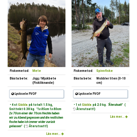
Fiskemetod:
Mete
Fiskemetod:
Spinnfiske
Bästa bete:
Jigg / Mjukbete
Bästa bete:
Wobbler liten (0-10
(Fiskliknande)
cm)
Lycksele FVOF
Lycksele FVOF
• 4 st
Gädda
på totalt 1.5 kg,
• 1 st
Gädda
på 2.0 kg.
"Återutsatt"
(
Snittvikt 0.38 kg.
"1x 85cm 1x 80cm
Återutsatt!)
2x 70cm einer der 70cm Hechte haben
Läs mer...
wir zu Abend gegessen und die restlichen
fische habe ich immer wider zurück
gelassen"
(
Återutsatt!)
Läs mer...