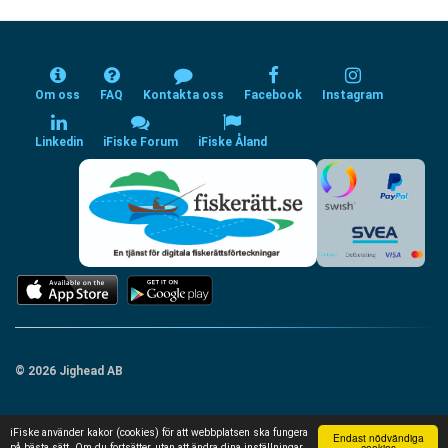
Om oss
FAQ
Kontakta oss
Facebook
Instagram
Linkedin
iFiske Forum
iFiske Åland
© 2026 Jighead AB
iFiske använder kakor (cookies) för att webbplatsen ska fungera
Endast nödvändiga
cookies
på bästa sätt. Om du fortsätter, utan att ändra dina inställningar,