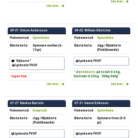
Läs mer...
Läs mer...
08-01
Simon Andersson
08-02
William Sikström
Fiskemetod:
Spinnfiske
Fiskemetod:
Spinnfiske
Bästa bete:
Spinnare mellan (6-
Bästa bete:
Jigg / Mjukbete
12 gr)
(Fiskliknande)
"Abborre "
Lycksele FVOF
Lycksele FVOF
• 2 st
Abborre
på totalt 0.6 kg,
• Ingen fisk
Snittvikt 0.32 kg.
"300g/340g"
Läs mer...
Läs mer...
07-27
Markus Bartels
07-31
Daniel Eriksson
Fiskemetod:
Dragrodd
Fiskemetod:
Spinnfiske
Bästa bete:
Jigg / Mjukbete
Bästa bete:
Spinnare liten (0-5
(Fiskliknande)
gr)
Lycksele FVOF
Lycksele FVOF