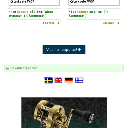
Lycksele FVOF
Lycksele FVOF
• 1 st
Abborre
på 0.4 kg.
"Wieder
• 1 st
Abborre
på 0.1 kg. (
eingesetzt"
(
Återutsatt!)
Återutsatt!)
Läs mer...
Läs mer...
Visa fler rapporter!
Din varukorg är tom.