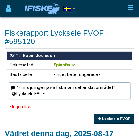
Fiskerapport Lycksele FVOF
#595120
08-17
Robin Joelsson
Fiskemetod:
Spinnfiske
Bästa bete:
- Inget bete fungerade -
"Finns ju ingen jävla fisk inom dehär skit området."
Lycksele FVOF
• Ingen fisk
Lycksele FVOF
Vädret denna dag, 2025-08-17