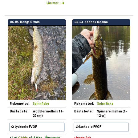
Läs mer...
06-05
Bengt Stridh
06-04
Zdenek Dedina
Fiskemetod:
Spinnfiske
Fiskemetod:
Spinnfiske
Bästa bete:
Wobbler mellan (11-
Bästa bete:
Spinnare mellan (6-
20 cm)
12 gr)
Lycksele FVOF
Lycksele FVOF
• 1 st
Gädda
på 4.0 kg.
"Återutsatte
• Ingen fisk