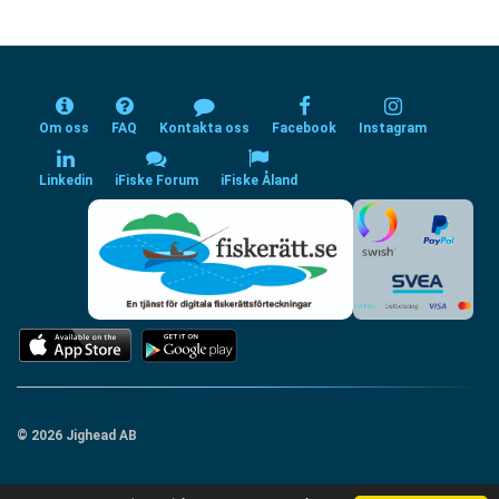
Om oss
FAQ
Kontakta oss
Facebook
Instagram
Linkedin
iFiske Forum
iFiske Åland
© 2026 Jighead AB