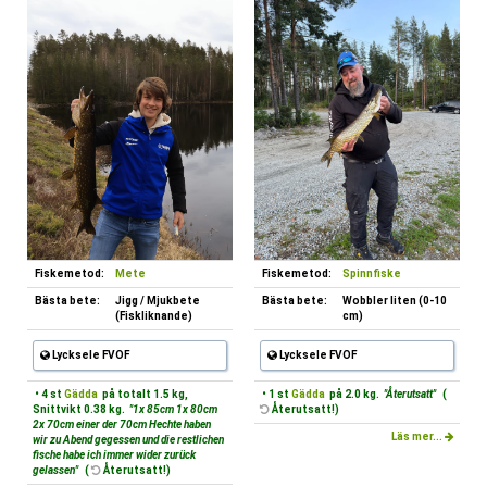
Fiskemetod:
Mete
Fiskemetod:
Spinnfiske
Bästa bete:
Jigg / Mjukbete
Bästa bete:
Wobbler liten (0-10
(Fiskliknande)
cm)
Lycksele FVOF
Lycksele FVOF
• 4 st
Gädda
på totalt 1.5 kg,
• 1 st
Gädda
på 2.0 kg.
"Återutsatt"
(
Snittvikt 0.38 kg.
"1x 85cm 1x 80cm
Återutsatt!)
2x 70cm einer der 70cm Hechte haben
Läs mer...
wir zu Abend gegessen und die restlichen
fische habe ich immer wider zurück
gelassen"
(
Återutsatt!)