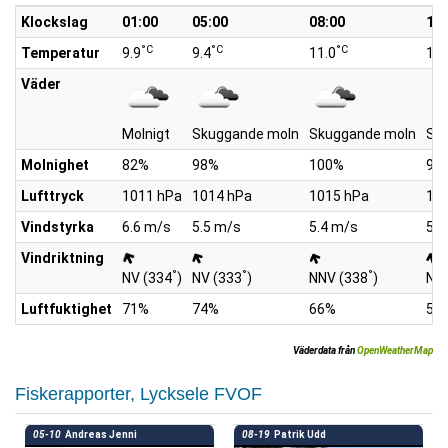
Klockslag
01:00
05:00
08:00
10:
°C
°C
°C
Temperatur
9.9
9.4
11.0
13.
Väder
Molnigt
Skuggande moln
Skuggande moln
Sk
Molnighet
82%
98%
100%
98
Lufttryck
1011 hPa
1014 hPa
1015 hPa
10
Vindstyrka
6.6 m/s
5.5 m/s
5.4 m/s
5.5
Vindriktning
°
°
°
NV (334
)
NV (333
)
NNV (338
)
NN
Luftfuktighet
71%
74%
66%
55
Väderdata från
OpenWeatherMap
Fiskerapporter, Lycksele FVOF
05-10
Andreas Jenni
08-19
Patrik Udd