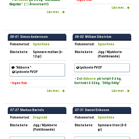
fångsten."
(
Återutsatt!)
Läs mer...
Läs mer...
08-01
Simon Andersson
08-02
William Sikström
Fiskemetod:
Spinnfiske
Fiskemetod:
Spinnfiske
Bästa bete:
Spinnare mellan (6-
Bästa bete:
Jigg / Mjukbete
12 gr)
(Fiskliknande)
"Abborre "
Lycksele FVOF
Lycksele FVOF
• 2 st
Abborre
på totalt 0.6 kg,
• Ingen fisk
Snittvikt 0.32 kg.
"300g/340g"
Läs mer...
Läs mer...
07-27
Markus Bartels
07-31
Daniel Eriksson
Fiskemetod:
Dragrodd
Fiskemetod:
Spinnfiske
Bästa bete:
Jigg / Mjukbete
Bästa bete:
Spinnare liten (0-5
(Fiskliknande)
gr)