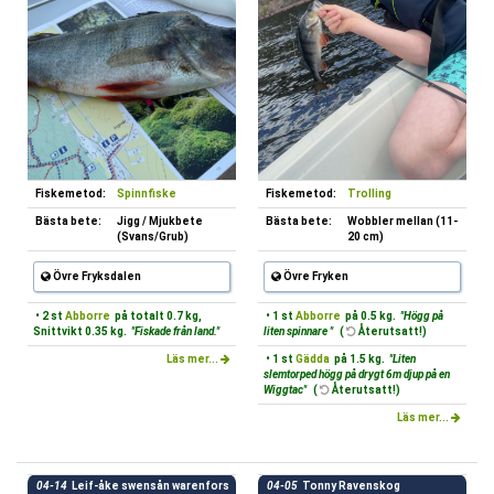
Fiskemetod:
Spinnfiske
Fiskemetod:
Trolling
Bästa bete:
Jigg / Mjukbete
Bästa bete:
Wobbler mellan (11-
(Svans/Grub)
20 cm)
Övre Fryksdalen
Övre Fryken
• 2 st
Abborre
på totalt 0.7 kg,
• 1 st
Abborre
på 0.5 kg.
"Högg på
Snittvikt 0.35 kg.
"Fiskade från land."
liten spinnare "
(
Återutsatt!)
Läs mer...
• 1 st
Gädda
på 1.5 kg.
"Liten
slemtorped högg på drygt 6m djup på en
Wiggtac"
(
Återutsatt!)
Läs mer...
04-14
Leif-åke swensån warenfors
04-05
Tonny Ravenskog