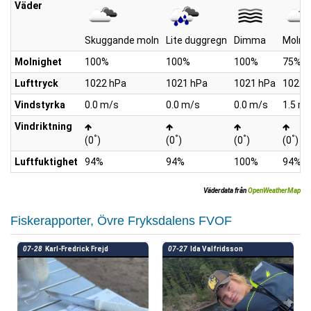
Väder
Skuggande moln
Lite duggregn
Dimma
Molni
Molnighet
100%
100%
100%
75%
Lufttryck
1022 hPa
1021 hPa
1021 hPa
1022 
Vindstyrka
0.0 m/s
0.0 m/s
0.0 m/s
1.5 m
Vindriktning
°
°
°
°
(0
)
(0
)
(0
)
(0
)
Luftfuktighet
94%
94%
100%
94%
Väderdata från
OpenWeatherMap
Fiskerapporter, Övre Fryksdalens FVOF
07-28
Karl-Fredrick Frejd
07-27
Ida Valfridsson