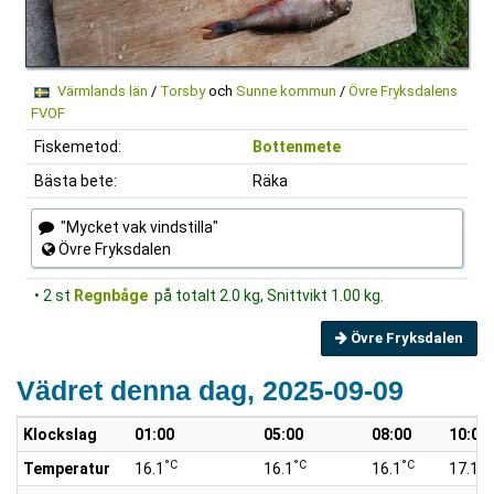
Värmlands län
/
Torsby
och
Sunne kommun
/
Övre Fryksdalens
FVOF
Fiskemetod:
Bottenmete
Bästa bete:
Räka
"Mycket vak vindstilla"
Övre Fryksdalen
• 2 st
Regnbåge
på totalt 2.0 kg, Snittvikt 1.00 kg.
Övre Fryksdalen
Vädret denna dag, 2025-09-09
Klockslag
01:00
05:00
08:00
10:00
°C
°C
°C
°C
Temperatur
16.1
16.1
16.1
17.1