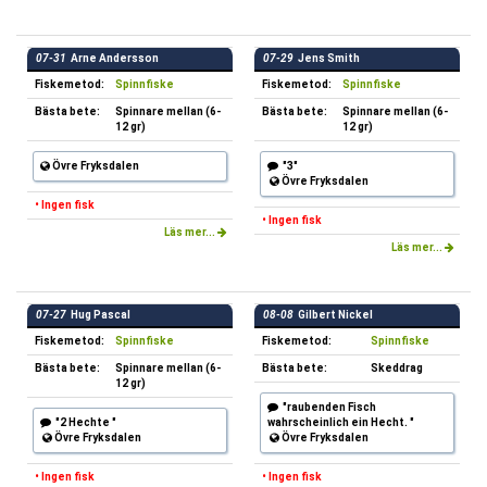
07-31
Arne Andersson
07-29
Jens Smith
Fiskemetod:
Spinnfiske
Fiskemetod:
Spinnfiske
Bästa bete:
Spinnare mellan (6-
Bästa bete:
Spinnare mellan (6-
12 gr)
12 gr)
Övre Fryksdalen
"3"
Övre Fryksdalen
• Ingen fisk
• Ingen fisk
Läs mer...
Läs mer...
07-27
Hug Pascal
08-08
Gilbert Nickel
Fiskemetod:
Spinnfiske
Fiskemetod:
Spinnfiske
Bästa bete:
Spinnare mellan (6-
Bästa bete:
Skeddrag
12 gr)
"raubenden Fisch
"2 Hechte "
wahrscheinlich ein Hecht. "
Övre Fryksdalen
Övre Fryksdalen
• Ingen fisk
• Ingen fisk