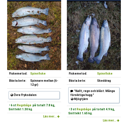
Fiskemetod:
Spinnfiske
Fiskemetod:
Spinnfiske
Bästa bete:
Spinnare mellan (6-
Bästa bete:
Skeddrag
12 gr)
"Kallt, regn och blåst. Många
Övre Fryksdalen
försiktiga hugg."
Mjögtjärn
• 6 st
Regnbåge
på totalt 7.8 kg,
Snittvikt 1.30 kg.
• 3 st
Regnbåge
på totalt 4.9 kg,
Snittvikt 1.65 kg.
Läs mer...
Läs mer...