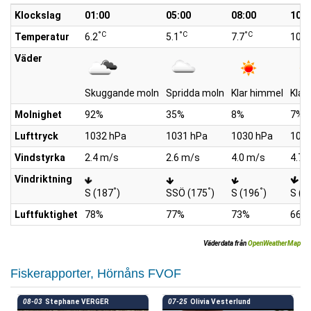
Klockslag
01:00
05:00
08:00
10:0
°C
°C
°C
Temperatur
6.2
5.1
7.7
10.1
Väder
Skuggande moln
Spridda moln
Klar himmel
Klar
Molnighet
92%
35%
8%
7%
Lufttryck
1032 hPa
1031 hPa
1030 hPa
1030
Vindstyrka
2.4 m/s
2.6 m/s
4.0 m/s
4.7 
Vindriktning
°
°
°
S (187
)
SSÖ (175
)
S (196
)
S (1
Luftfuktighet
78%
77%
73%
66%
Väderdata från
OpenWeatherMap
Fiskerapporter, Hörnåns FVOF
08-03
Stephane VERGER
07-25
Olivia Vesterlund