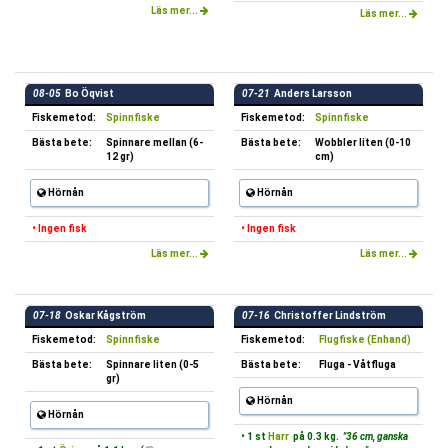
Läs mer...
Läs mer...
08-05
Bo Öqvist
07-21
Anders Larsson
Fiskemetod:
Spinnfiske
Fiskemetod:
Spinnfiske
Bästa bete:
Spinnare mellan (6-
Bästa bete:
Wobbler liten (0-10
12 gr)
cm)
Hörnån
Hörnån
• Ingen fisk
• Ingen fisk
Läs mer...
Läs mer...
07-18
Oskar Kågström
07-16
Christoffer Lindström
Fiskemetod:
Spinnfiske
Fiskemetod:
Flugfiske (Enhand)
Bästa bete:
Spinnare liten (0-5
Bästa bete:
Fluga - Våtfluga
gr)
Hörnån
Hörnån
• 1 st
Harr
på 0.3 kg.
"36 cm, ganska