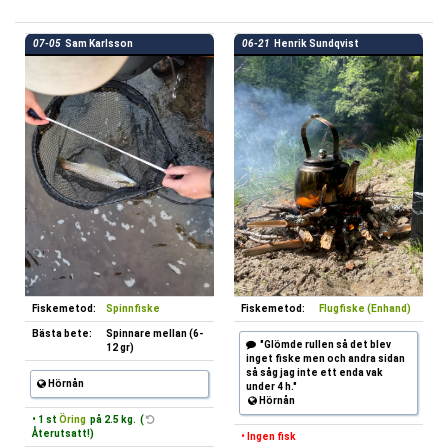
07-05
Sam Karlsson
06-21
Henrik Sundqvist
Fiskemetod:
Spinnfiske
Fiskemetod:
Flugfiske (Enhand)
Bästa bete:
Spinnare mellan (6-
"Glömde rullen så det blev
12 gr)
inget fiske men och andra sidan
så såg jag inte ett enda vak
Hörnån
under 4 h."
Hörnån
• 1 st
Öring
på 2.5 kg. (
Återutsatt!)
• Ingen fisk