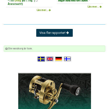
• 1 st
Öring
på 1.1 kg. (
mager hona med rom i buken. "
Återutsatt!)
Läs mer...
Läs mer...
Visa fler rapporter!
Din varukorg är tom.