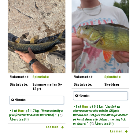
Fiskemetod:
Spinnfiske
Fiskemetod:
Spinnfiske
Bästa bete:
Spinnare mellan (6-
Bästa bete:
Skeddrag
12 gr)
Hörnån
Hörnån
• 1 st
Harr
på 0.6 kg.
"Jag fick en
• 1 st
Harr
på 1.7 kg.
"It was actually a
aborre som var stor och fin. Släppte
pike (couldn't find in the list of fish). "
(
tillbaka den. Det gick inte att välja "aborre"
Återutsatt!)
på konst, därav står det harr, men jag fick
en aborre! "
(
Återutsatt!)
Läs mer...
Läs mer...