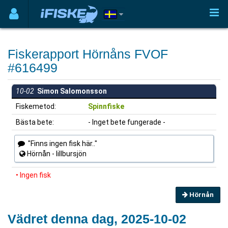
Fiskerapport Hörnåns FVOF
#616499
10-02
Simon Salomonsson
Fiskemetod:
Spinnfiske
Bästa bete:
- Inget bete fungerade -
"Finns ingen fisk här.."
Hörnån - lillbursjön
• Ingen fisk
Hörnån
Vädret denna dag, 2025-10-02