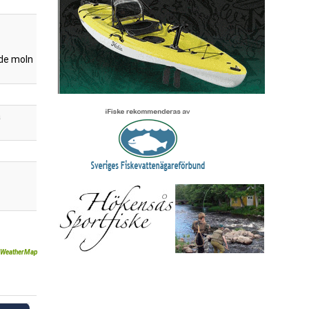
de moln
a
WeatherMap