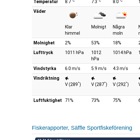
°C
°C
°C
Temperatur
8.7
7.3
8.0
Väder
Klar
Molnigt
Några
himmel
moln
Molnighet
2%
53%
18%
Lufttryck
1011 hPa
1012
1014 hPa
hPa
Vindstyrka
6.0 m/s
5.9 m/s
4.3 m/s
Vindriktning
°
°
°
V (289
)
V (287
)
V (292
)
Luftfuktighet
71%
73%
75%
Fiskerapporter, Säffle Sportfiskeförening