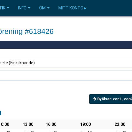
TIK
INFO
OM
MITT KONTO ▸
förening #618426
bete (Fiskliknande)
Byälven zon1, zon
0
10:00
13:00
16:00
19:00
22:00