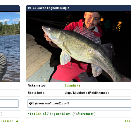
04-18
Jakob Engholm Dalgic
Fiskemetod:
Spinnfiske
Bästa bete:
Jigg / Mjukbete (Fiskliknande)
Byälven zon1, zon2, zon3
!)
• 1 st
Gös
på 7.4 kg och 89 cm. (
Återutsatt!)
Läs mer...
Läs 