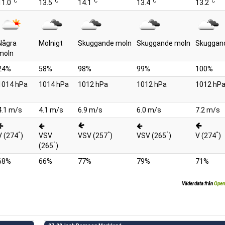
°C
°C
°C
°C
°C
11.0
13.5
14.1
13.4
13.2
Några
Molnigt
Skuggande moln
Skuggande moln
Skuggan
moln
24%
58%
98%
99%
100%
1014 hPa
1014 hPa
1012 hPa
1012 hPa
1012 hP
4.1 m/s
4.1 m/s
6.9 m/s
6.0 m/s
7.2 m/s
°
°
°
°
V (274
)
VSV
VSV (257
)
VSV (265
)
V (274
)
°
(265
)
68%
66%
77%
79%
71%
Väderdata från
Open