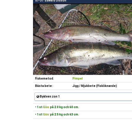
07-31
Edward Olsson
Fiskemetod:
Pimpel
Bästa bete:
Jigg / Mjukbete (Fiskliknande)
Byälven zon 1
• 1 st
Gös
på 2.0 kg och 60 cm.
• 1 st
Gös
på 2.5 kg och 63 cm.