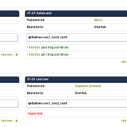
07-29
Sallah abdi
Fiskemetod:
Mete
Bästa bete:
Död fisk
Byälven zon1, zon2, zon3
• 1 st
Gös
på 0.0 kg och 45 cm.
Läs mer...
• 1 st
Gös
på 1.5 kg och 42 cm.
Läs 
07-05
Lami lam
Fiskemetod:
Flugfiske (Enhand)
Bästa bete:
Död fisk
Byälven zon1, zon2, zon3
• Ingen fisk
Läs mer...
Läs 