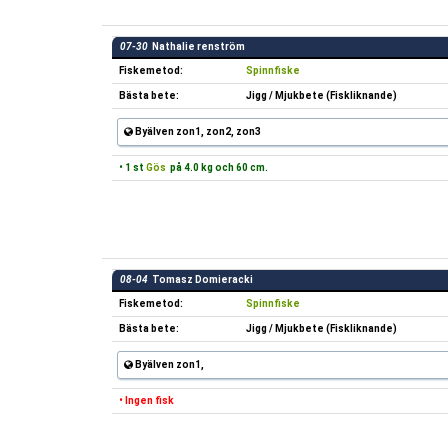
07-30
Nathalie renström
Fiskemetod:
Spinnfiske
Bästa bete:
Jigg / Mjukbete (Fiskliknande)
Byälven zon1, zon2, zon3
• 1 st
Gös
på 4.0 kg och 60 cm.
08-04
Tomasz Domieracki
Fiskemetod:
Spinnfiske
Bästa bete:
Jigg / Mjukbete (Fiskliknande)
Byälven zon1,
• Ingen fisk