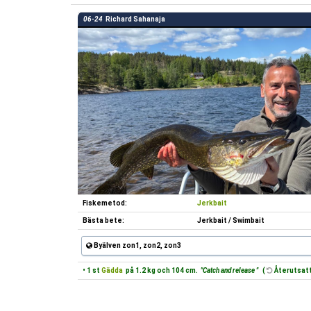
06-24
Richard Sahanaja
Fiskemetod:
Jerkbait
Bästa bete:
Jerkbait / Swimbait
Byälven zon1, zon2, zon3
• 1 st
Gädda
på 1.2 kg och 104 cm.
"Catch and release "
(
Återutsatt