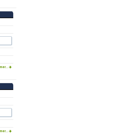
mer...
mer...