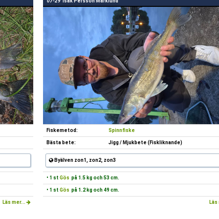
07-29
Isak Persson Marklund
Fiskemetod:
Spinnfiske
Bästa bete:
Jigg / Mjukbete (Fiskliknande)
Byälven zon1, zon2, zon3
• 1 st
Gös
på 1.5 kg och 53 cm.
• 1 st
Gös
på 1.2 kg och 49 cm.
Läs mer...
Läs 