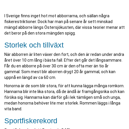
I Sverige finns inget hot mot abborrarna, och sällan några
fiskerestriktioner. Dock har man på senare år sett minskad
mängd abborre längs Östersjökusten, där vissa teorier menar att
det beror på den stora mängden spigg.
Storlek och tillväxt
När abborren är liten växer den fort, och den är redan under andra
året över 10 cm lång i bästa fall. Efter det går det långsammare.
Får du en abborre på över 30 cm är den ofta mer än tio år
gammal. Som mest blir aborren drygt 20 år gammal, och kan
uppnå en längd av ca 60 cm.
Honorna är de som blir stora, för att kunna lägga många romkorn.
Hannarna blir inte lika stora, då de ändå är framgångsrika och kan
föröka sig. Hannarna kan därför gå i lek tämligen små och unga,
medan honorna behöver lite mer storlek. Rommen läggs i långa
vita band.
Sportfiskerekord