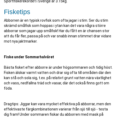
Sportfiskerekordet i Sverige är 3.15kg.
Fisketips
Abborren är en typisk rovfisk som ofta jagar i stim. Ser du stim
skrämd småfisk som hoppas i ytan kan det vara några större
abborrar som jagar upp småfisk! Har du fått en är chansen stor
att du får fler, passa på och var snabb innan stimmet drar vidare
mot nya jaktmarker.
Fiske under Sommarhalvåret
Bästa fisket efter abborre är under högsommaren och tidig höst.
Fisken älskar varmt vatten och drar sig ofta till områden där den
kan stå och sola sig, t.ex. på relativt grunt vatten nära växtlighet
och vass, nedfallna träd och vasar, där det också finns gott om
föda.
Dragtips: Jiggar kan vara mycket effektiva på abborrar, men den
effektivaste färgkombinationen varierar från sjö till sjö - testa
dig fram! Under sommaren fiskar du abborren med mask på