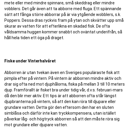
mete eller med mindre spinnare, små skeddrag eller mindre
vobblers. Det går även att ta abborre med fluga. Ett spännande
sätt att fånga större abborrar på är via ytgående wobblers, s.k.
Poppers. Dessa dras ryckvis fram på ytan och skvätter upp små
skurar av vatten för att efterlikna en skadad fisk. De ofta
våldsamma huggen kommer snabbt och oväntat underifrån, så
håll hela tiden ett öga på draget.
Fiske under Vinterhalvåret
Abborren är utan tvekan även en Sveriges populäraste fisk att
pimpla efter på vintern. På vintern är abborren mindre aktiv och
drar sig ofta ned mot djuphålorna, fiska på mellan 3 till 10 meters
djup. Framförallt är fisket bra under tidig vår, d.v.s. februari-mars
då den blir mer aktiv. Ett tips är att abborren ofta står längst
djupbranterna på vintern, så att den kan röra till djupare eller
grundare vatten. Detta gör den eftersom den har en sluten
simblåsa och därför inte kan tryckkompensera, utan istället
påverkar låg- och högtryck abborren så att den måste röra sig
mot grundare eller djupare vatten.