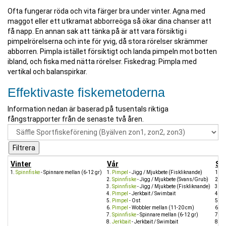
Ofta fungerar röda och vita färger bra under vinter. Agna med
maggot eller ett utkramat abborreöga så ökar dina chanser att
få napp. En annan sak att tänka på är att vara försiktig i
pimpelrörelserna och inte för yvig, då stora rörelser skrämmer
abborren. Pimpla istället försiktigt och landa pimpeln mot botten
ibland, och fiska med nätta rörelser. Fiskedrag: Pimpla med
vertikal och balanspirkar.
Effektivaste fiskemetoderna
Information nedan är baserad på tusentals riktiga
fångstrapporter från de senaste två åren.
Vinter
Vår
So
Spinnfiske
- Spinnare mellan (6-12 gr)
Pimpel
- Jigg / Mjukbete (Fiskliknande)
Sp
Spinnfiske
- Jigg / Mjukbete (Svans/Grub)
Sp
Spinnfiske
- Jigg / Mjukbete (Fiskliknande)
Me
Pimpel
- Jerkbait / Swimbait
Pi
Pimpel
- Ost
Sp
Pimpel
- Wobbler mellan (11-20 cm)
Dr
Spinnfiske
- Spinnare mellan (6-12 gr)
Sp
Jerkbait
- Jerkbait / Swimbait
Öv