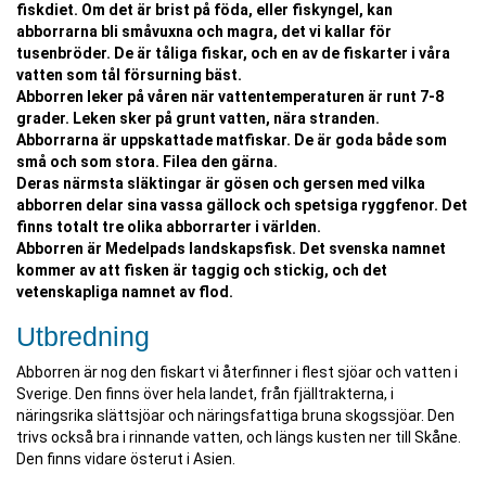
fiskdiet. Om det är brist på föda, eller fiskyngel, kan
abborrarna bli småvuxna och magra, det vi kallar för
tusenbröder. De är tåliga fiskar, och en av de fiskarter i våra
vatten som tål försurning bäst.
Abborren leker på våren när vattentemperaturen är runt 7-8
grader. Leken sker på grunt vatten, nära stranden.
Abborrarna är uppskattade matfiskar. De är goda både som
små och som stora. Filea den gärna.
Deras närmsta släktingar är gösen och gersen med vilka
abborren delar sina vassa gällock och spetsiga ryggfenor. Det
finns totalt tre olika abborrarter i världen.
Abborren är Medelpads landskapsfisk. Det svenska namnet
kommer av att fisken är taggig och stickig, och det
vetenskapliga namnet av flod.
Utbredning
Abborren är nog den fiskart vi återfinner i flest sjöar och vatten i
Sverige. Den finns över hela landet, från fjälltrakterna, i
näringsrika slättsjöar och näringsfattiga bruna skogssjöar. Den
trivs också bra i rinnande vatten, och längs kusten ner till Skåne.
Den finns vidare österut i Asien.