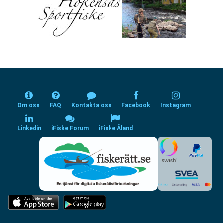
Om oss
FAQ
Kontakta oss
Facebook
Instagram
Linkedin
iFiske Forum
iFiske Åland