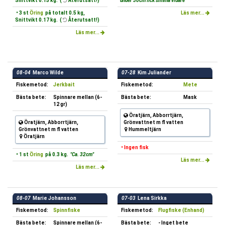
Snittvikt 0.15 kg. (
Återutsatt!)
under 30cm fick simma vidare"
• 3 st
Öring
på totalt 0.5 kg,
Läs mer...
Snittvikt 0.17 kg. (
Återutsatt!)
Läs mer...
08-04
Marco Wilde
07-28
Kim Juliander
Fiskemetod:
Jerkbait
Fiskemetod:
Mete
Bästa bete:
Spinnare mellan (6-
Bästa bete:
Mask
12 gr)
Öratjärn, Abborrtjärn,
Öratjärn, Abborrtjärn,
Grönvattnet m fl vatten
Grönvattnet m fl vatten
Hummeltjärn
Öratjärn
• Ingen fisk
• 1 st
Öring
på 0.3 kg.
"Ca. 32cm"
Läs mer...
Läs mer...
08-07
Marie Johansson
07-03
Lena Sirkka
Fiskemetod:
Spinnfiske
Fiskemetod:
Flugfiske (Enhand)
Bästa bete:
Spinnare mellan (6-
Bästa bete:
- Inget bete