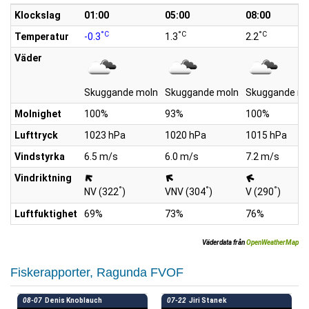
Klockslag
01:00
05:00
08:00
°C
°C
°C
Temperatur
-0.3
1.3
2.2
Väder
Skuggande moln
Skuggande moln
Skuggande mo
Molnighet
100%
93%
100%
Lufttryck
1023 hPa
1020 hPa
1015 hPa
Vindstyrka
6.5 m/s
6.0 m/s
7.2 m/s
Vindriktning
°
°
°
NV (322
)
VNV (304
)
V (290
)
Luftfuktighet
69%
73%
76%
Väderdata från
OpenWeatherMap
Fiskerapporter, Ragunda FVOF
08-07
Denis Knoblauch
07-22
Jiri Stanek