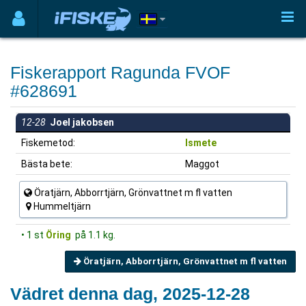
Fiskerapport Ragunda FVOF
#628691
12-28
Joel jakobsen
Fiskemetod:
Ismete
Bästa bete:
Maggot
Öratjärn, Abborrtjärn, Grönvattnet m fl vatten
Hummeltjärn
• 1 st
Öring
på 1.1 kg.
Öratjärn, Abborrtjärn, Grönvattnet m fl vatten
Vädret denna dag, 2025-12-28