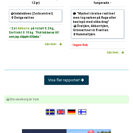
12 gr)
fungerade -
Indalsälven (Zorbcentret)
"Mycket rörelse i vattnet
Övriga vatten
men tog varken på fluga eller
kastspö med olika drag"
Öratjärn, Abborrtjärn,
• 2 st
Abborre
på totalt 0.2 kg,
Grönvattnet m fl vatten
Snittvikt 0.10 kg.
"Fick två borrar till
Hummeltjärn
som jag släppte tillbaka."
Läs mer...
• Ingen fisk
Läs mer...
Visa fler rapporter!
Din varukorg är tom.