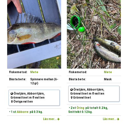
Fiskemetod:
Mete
Fiskemetod:
Mete
Bästa bete:
Spinnare mellan (6-
Bästa bete:
Mask
12 gr)
Öratjärn, Abborrtjärn,
Öratjärn, Abborrtjärn,
Grönvattnet m fl vatten
Grönvattnet m fl vatten
Grönvattnet
Övriga vatten
• 2 st
Öring
på totalt 0.2 kg,
• 1 st
Abborre
på 0.3 kg.
Snittvikt 0.12 kg.
Läs mer...
Läs mer...