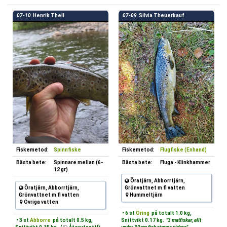
07-10
Henrik Thell
07-09
Silvia Theuerkauf
Fiskemetod:
Spinnfiske
Fiskemetod:
Flugfiske (Enhand)
Bästa bete:
Spinnare mellan (6-
Bästa bete:
Fluga - Klinkhammer
12 gr)
Öratjärn, Abborrtjärn,
Öratjärn, Abborrtjärn,
Grönvattnet m fl vatten
Grönvattnet m fl vatten
Hummeltjärn
Övriga vatten
• 6 st
Öring
på totalt 1.0 kg,
• 3 st
Abborre
på totalt 0.5 kg,
Snittvikt 0.17 kg.
"3 matfiskar, allt