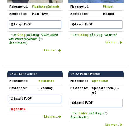
Fiskemetod:
Flugfiske (Enhand)
Fiskemetod:
Pimpel
Bästa bete:
Fluga - Nymf
Bästa bete:
Maggot
Laxsjö FVOF
Laxsjö FVOF
• 1 st
Öring
på 0.0 kg.
"70cm, okänd
• 1 st
Röding
på 1.7 kg.
"Så fin is!"
vikt. Västra harvattnet"
(
Läs mer...
Återutsatt!)
Läs mer...
07-31
Karin Olsson
07-12
Fabian Franke
Fiskemetod:
Spinnfiske
Fiskemetod:
Spinnfiske
Bästa bete:
Skeddrag
Bästa bete:
Spinnare liten (0-5
gr)
Laxsjö FVOF
Laxsjö FVOF
• Ingen fisk
• 1 st
Gädda
på 0.0 kg. (
Läs mer...
Återutsatt!)
Läs mer...