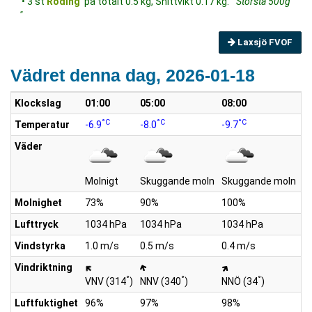
• 3 st
Röding
på totalt 0.5 kg, Snittvikt 0.17 kg.
"Största 500g
"
Laxsjö FVOF
Vädret denna dag, 2026-01-18
Klockslag
01:00
05:00
08:00
1
°C
°C
°C
Temperatur
-6.9
-8.0
-9.7
-5
Väder
Molnigt
Skuggande moln
Skuggande moln
S
Molnighet
73%
90%
100%
1
Lufttryck
1034 hPa
1034 hPa
1034 hPa
1
Vindstyrka
1.0 m/s
0.5 m/s
0.4 m/s
0
Vindriktning
°
°
°
VNV (314
)
NNV (340
)
NNÖ (34
)
Ö
Luftfuktighet
96%
97%
98%
9