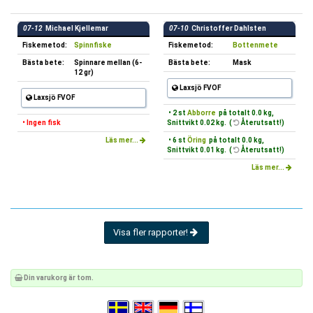
07-12
Michael Kjellemar
07-10
Christoffer Dahlsten
Fiskemetod:
Spinnfiske
Fiskemetod:
Bottenmete
Bästa bete:
Spinnare mellan (6-
Bästa bete:
Mask
12 gr)
Laxsjö FVOF
Laxsjö FVOF
• 2 st
Abborre
på totalt 0.0 kg,
• Ingen fisk
Snittvikt 0.02 kg. (
Återutsatt!)
Läs mer...
• 6 st
Öring
på totalt 0.0 kg,
Snittvikt 0.01 kg. (
Återutsatt!)
Läs mer...
Visa fler rapporter!
Din varukorg är tom.