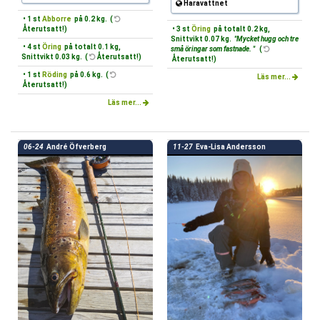
Haravattnet
• 1 st
Abborre
på 0.2 kg. (
Återutsatt!)
• 3 st
Öring
på totalt 0.2 kg,
Snittvikt 0.07 kg.
"Mycket hugg och tre
• 4 st
Öring
på totalt 0.1 kg,
små öringar som fastnade. "
(
Snittvikt 0.03 kg. (
Återutsatt!)
Återutsatt!)
• 1 st
Röding
på 0.6 kg. (
Läs mer...
Återutsatt!)
Läs mer...
06-24
André Öfverberg
11-27
Eva-Lisa Andersson