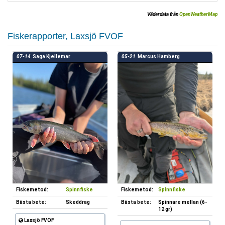
Väderdata från
OpenWeatherMap
Fiskerapporter, Laxsjö FVOF
07-14
Saga Kjellemar
05-21
Marcus Hamberg
Fiskemetod:
Spinnfiske
Fiskemetod:
Spinnfiske
Bästa bete:
Skeddrag
Bästa bete:
Spinnare mellan (6-
12 gr)
Laxsjö FVOF