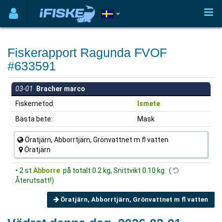
Fiskerapport Ragunda FVOF
#633591
03-01
Bracher marco
Fiskemetod:
Ismete
Bästa bete:
Mask
Öratjärn, Abborrtjärn, Grönvattnet m fl vatten
Öratjärn
• 2 st
Abborre
på totalt 0.2 kg, Snittvikt 0.10 kg. (
Återutsatt!)
Öratjärn, Abborrtjärn, Grönvattnet m fl vatten