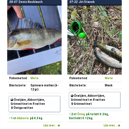
08-07
Denis Knoblauch
07-22
Jiri Stanek
Fiskemetod:
Mete
Fiskemetod:
Mete
Bästa bete:
Spinnare mellan (6-
Bästa bete:
Mask
12 gr)
Öratjärn, Abborrtjärn,
Öratjärn, Abborrtjärn,
Grönvattnet m fl vatten
Grönvattnet m fl vatten
Grönvattnet
Övriga vatten
• 2 st
Öring
på totalt 0.2 kg,
• 1 st
Abborre
på 0.3 kg.
Snittvikt 0.12 kg.
Läs mer...
Läs mer...