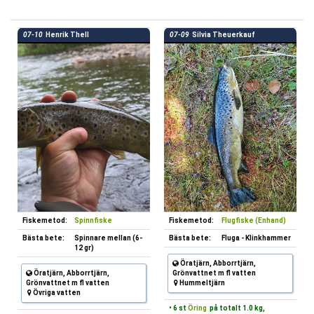
07-10
Henrik Thell
07-09
Silvia Theuerkauf
Fiskemetod:
Spinnfiske
Fiskemetod:
Flugfiske (Enhand)
Bästa bete:
Spinnare mellan (6-
Bästa bete:
Fluga - Klinkhammer
12 gr)
Öratjärn, Abborrtjärn,
Öratjärn, Abborrtjärn,
Grönvattnet m fl vatten
Grönvattnet m fl vatten
Hummeltjärn
Övriga vatten
• 6 st
Öring
på totalt 1.0 kg,