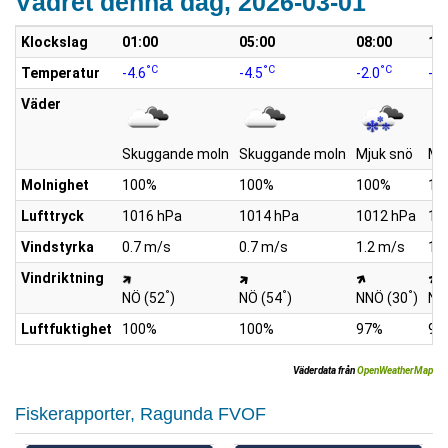
Vädret denna dag, 2026-03-01
Klockslag
01:00
05:00
08:00
10
°C
°C
°C
Temperatur
-4.6
-4.5
-2.0
-0.
Väder
Skuggande moln
Skuggande moln
Mjuk snö
Mj
Molnighet
100%
100%
100%
10
Lufttryck
1016 hPa
1014 hPa
1012 hPa
10
Vindstyrka
0.7 m/s
0.7 m/s
1.2 m/s
1.
Vindriktning
°
°
°
NÖ (52
)
NÖ (54
)
NNÖ (30
)
NN
Luftfuktighet
100%
100%
97%
96
Väderdata från
OpenWeatherMap
Fiskerapporter, Ragunda FVOF