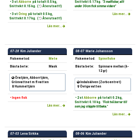
• 3 st
Abborre
på totalt 0.5 kg,
Snittvikt 0.17 kg.
"3 matfiskar, allt
Snittvikt 0.15 kg. (
Återutsatt!)
under 30cm fick simma vidare"
• 3 st
Öring
på totalt 0.5 kg,
Läs mer...
Snittvikt 0.17 kg. (
Återutsatt!)
Läs mer...
07-28
Kim Juliander
08-07
Marie Johansson
Fiskemetod:
Mete
Fiskemetod:
Spinnfiske
Bästa bete:
Mask
Bästa bete:
Spinnare mellan (6-
12 gr)
Öratjärn, Abborrtjärn,
Grönvattnet m fl vatten
Indalsälven (Zorbcentret)
Hummeltjärn
Övriga vatten
• Ingen fisk
• 2 st
Abborre
på totalt 0.2 kg,
Snittvikt 0.10 kg.
"Fick två borrar till
Läs mer...
som jag släppte tillbaka."
Läs mer...
07-03
Lena Sirkka
08-06
Kim Juliander