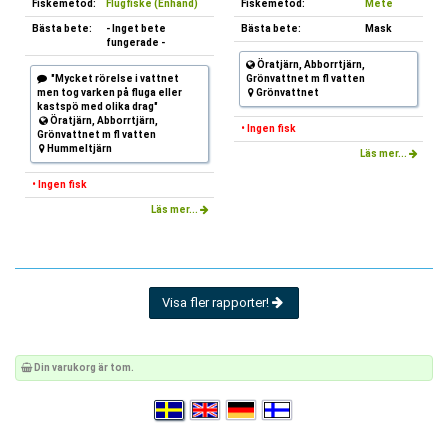
Fiskemetod:
Flugfiske (Enhand)
Fiskemetod:
Mete
Bästa bete:
- Inget bete
Bästa bete:
Mask
fungerade -
Öratjärn, Abborrtjärn,
"Mycket rörelse i vattnet
Grönvattnet m fl vatten
men tog varken på fluga eller
Grönvattnet
kastspö med olika drag"
Öratjärn, Abborrtjärn,
• Ingen fisk
Grönvattnet m fl vatten
Hummeltjärn
Läs mer...
• Ingen fisk
Läs mer...
Visa fler rapporter!
Din varukorg är tom.