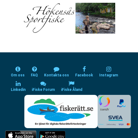
Om oss
FAQ
Kontakta oss
Facebook
Instagram
Linkedin
iFiske Forum
iFiske Åland