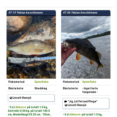
07-19
Fabian Aeschlimann
07-06
Fabian Aeschlimann
Fiskemetod:
Spinnfiske
Fiskemetod:
Spinnfiske
Bästa bete:
Skeddrag
Bästa bete:
- Inget bete
fungerade -
Linsell-Ransjö
"Jig, Löffel und Fliege"
Linsell-Ransjö
• 3 st
Abborre
på totalt 1.5 kg,
Snittvikt 0.50 kg. på totalt 100.0
cm, Medellängd 33.33 cm.
"35cm ,
• 3 st
Abborre
på totalt 1.5 kg,