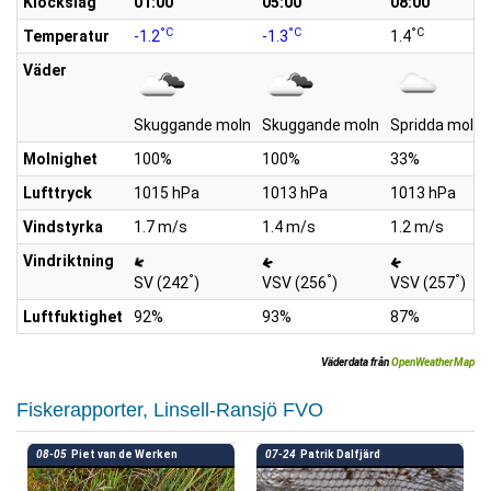
Klockslag
01:00
05:00
08:00
°C
°C
°C
Temperatur
-1.2
-1.3
1.4
Väder
Skuggande moln
Skuggande moln
Spridda moln
Molnighet
100%
100%
33%
Lufttryck
1015 hPa
1013 hPa
1013 hPa
Vindstyrka
1.7 m/s
1.4 m/s
1.2 m/s
Vindriktning
°
°
°
SV (242
)
VSV (256
)
VSV (257
)
Luftfuktighet
92%
93%
87%
Väderdata från
OpenWeatherMap
Fiskerapporter, Linsell-Ransjö FVO
08-05
Piet van de Werken
07-24
Patrik Dalfjärd