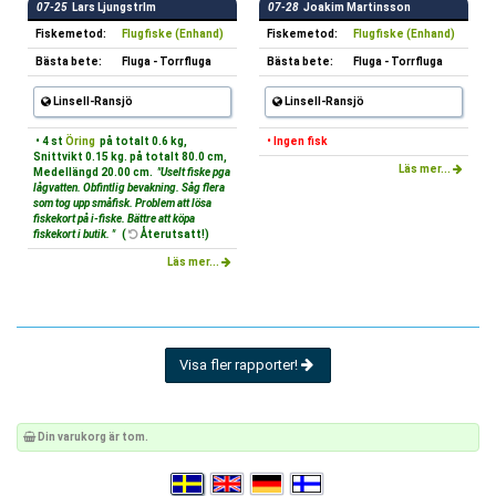
07-25
Lars Ljungstrlm
07-28
Joakim Martinsson
Fiskemetod:
Flugfiske (Enhand)
Fiskemetod:
Flugfiske (Enhand)
Bästa bete:
Fluga - Torrfluga
Bästa bete:
Fluga - Torrfluga
Linsell-Ransjö
Linsell-Ransjö
• 4 st
Öring
på totalt 0.6 kg,
• Ingen fisk
Snittvikt 0.15 kg. på totalt 80.0 cm,
Läs mer...
Medellängd 20.00 cm.
"Uselt fiske pga
lågvatten. Obfintlig bevakning. Såg flera
som tog upp småfisk. Problem att lösa
fiskekort på i-fiske. Bättre att köpa
fiskekort i butik. "
(
Återutsatt!)
Läs mer...
Visa fler rapporter!
Din varukorg är tom.