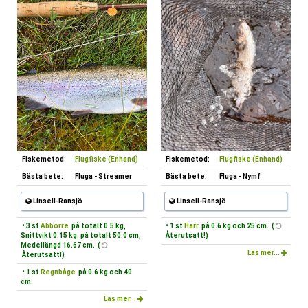
Fiskemetod:
Flugfiske (Enhand)
Fiskemetod:
Flugfiske (Enhand)
Bästa bete:
Fluga - Streamer
Bästa bete:
Fluga - Nymf
Linsell-Ransjö
Linsell-Ransjö
• 3 st
Abborre
på totalt 0.5 kg,
• 1 st
Harr
på 0.6 kg och 25 cm. (
Snittvikt 0.15 kg. på totalt 50.0 cm,
Återutsatt!)
Medellängd 16.67 cm. (
Läs mer...
Återutsatt!)
• 1 st
Regnbåge
på 0.6 kg och 40
cm.
Läs mer...