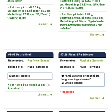
38cm, 30cm"
Snittvikt 0.50 kg. på totalt 100.0
cm, Medellängd 33.33 cm.
"Alle 35cm
• 2 st
Harr
på totalt 0.3 kg,
+"
(
Återutsatt!)
Snittvikt 0.15 kg. på totalt 55.0 cm,
Medellängd 27.50 cm.
"35, 20cm"
(
• 2 st
Harr
på totalt 0.8 kg,
Återutsatt!)
Snittvikt 0.40 kg. på totalt 81.0 cm,
Medellängd 40.50 cm.
"1 gehalten die
Läs mer...
andere durfte wieder schwimmen. 37cm
und 44cm"
Läs mer...
08-05
Patrik Kinell
07-29
Richard Fredriksson
Fiskemetod:
Flugfiske (Enhand)
Fiskemetod:
Flugfiske (Enhand)
Bästa bete:
Fluga - Streamer
Bästa bete:
Fluga - Torrfluga
Linsell-Ransjö
"Små vakande öringar några
hugg men ingen krokad"
Linsell-Ransjö
• 1 st
Harr
på 0.3 kg och 25 cm. (
Återutsatt!)
• Ingen fisk
Läs mer...
Läs mer...