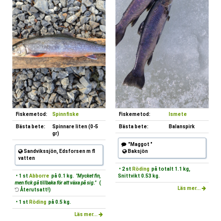
Fiskemetod:
Spinnfiske
Fiskemetod:
Ismete
Bästa bete:
Spinnare liten (0-5
Bästa bete:
Balanspirk
gr)
"Maggot "
Sandvikssjön, Edsforsen m fl
Baksjön
vatten
• 2 st
Röding
på totalt 1.1 kg,
• 1 st
Abborre
på 0.1 kg.
"Mycket fin,
Snittvikt 0.53 kg.
men fick gå tillbaka för att växa på sig."
(
Läs mer...
Återutsatt!)
• 1 st
Röding
på 0.5 kg.
Läs mer...