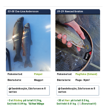
03-08
Eva-Lisa Andersson
09-29
Nawzad Ibrahim
Fiskemetod:
Pimpel
Fiskemetod:
Flugfiske (Enhand)
Bästa bete:
Maggot
Bästa bete:
Fluga - Nymf
Sandvikssjön, Edsforsen m fl
Sandvikssjön, Edsforsen m fl
vatten
vatten
• 3 st
Röding
på totalt 0.3 kg,
• 35 st
Harr
på totalt 0.5 kg,
Snittvikt 0.09 kg.
"Så fina! Många
Snittvikt 0.01 kg. (
Återutsatt!)