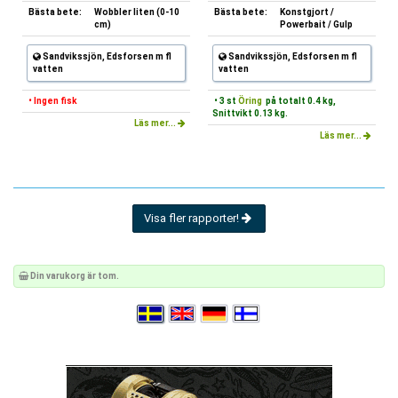
Bästa bete:
Wobbler liten (0-10
Bästa bete:
Konstgjort /
cm)
Powerbait / Gulp
Sandvikssjön, Edsforsen m fl
Sandvikssjön, Edsforsen m fl
vatten
vatten
• Ingen fisk
• 3 st
Öring
på totalt 0.4 kg,
Snittvikt 0.13 kg.
Läs mer...
Läs mer...
Visa fler rapporter!
Din varukorg är tom.