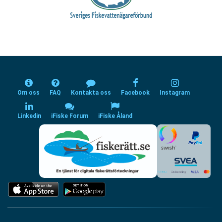
Om oss
FAQ
Kontakta oss
Facebook
Instagram
Linkedin
iFiske Forum
iFiske Åland