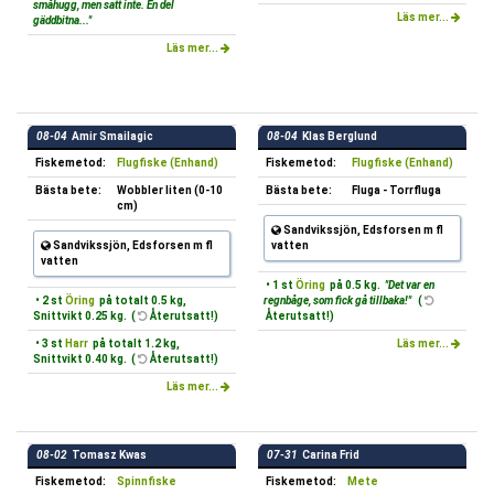
småhugg, men satt inte. En del
Läs mer...
gäddbitna..."
Läs mer...
08-04
Amir Smailagic
08-04
Klas Berglund
Fiskemetod:
Flugfiske (Enhand)
Fiskemetod:
Flugfiske (Enhand)
Bästa bete:
Wobbler liten (0-10
Bästa bete:
Fluga - Torrfluga
cm)
Sandvikssjön, Edsforsen m fl
Sandvikssjön, Edsforsen m fl
vatten
vatten
• 1 st
Öring
på 0.5 kg.
"Det var en
• 2 st
Öring
på totalt 0.5 kg,
regnbåge, som fick gå tillbaka!"
(
Snittvikt 0.25 kg. (
Återutsatt!)
Återutsatt!)
• 3 st
Harr
på totalt 1.2 kg,
Läs mer...
Snittvikt 0.40 kg. (
Återutsatt!)
Läs mer...
08-02
Tomasz Kwas
07-31
Carina Frid
Fiskemetod:
Spinnfiske
Fiskemetod:
Mete