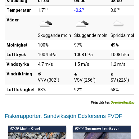
Klockslag
01:00
05:00
08:00
°C
°C
°C
Temperatur
1.7
-0.2
3.0
Väder
Skuggande moln
Skuggande moln
Spridda moln
Molnighet
100%
97%
49%
Lufttryck
1004 hPa
1008 hPa
1008 hPa
Vindstyrka
4.7 m/s
1.5 m/s
1.2 m/s
Vindriktning
°
°
°
VNV (302
)
VSV (256
)
SV (226
)
Luftfuktighet
83%
92%
68%
Väderdata från
OpenWeatherMap
Fiskerapporter, Sandvikssjön Edsforsens FVOF
07-30
Martin Ölund
03-14
Suwannee henriksson